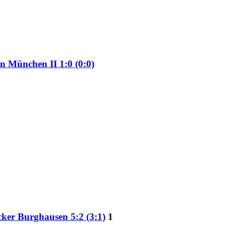
n München II 1:0 (0:0)
ker Burghausen 5:2 (3:1)
1