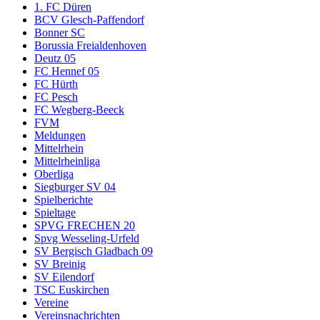
1. FC Düren
BCV Glesch-Paffendorf
Bonner SC
Borussia Freialdenhoven
Deutz 05
FC Hennef 05
FC Hürth
FC Pesch
FC Wegberg-Beeck
FVM
Meldungen
Mittelrhein
Mittelrheinliga
Oberliga
Siegburger SV 04
Spielberichte
Spieltage
SPVG FRECHEN 20
Spvg Wesseling-Urfeld
SV Bergisch Gladbach 09
SV Breinig
SV Eilendorf
TSC Euskirchen
Vereine
Vereinsnachrichten