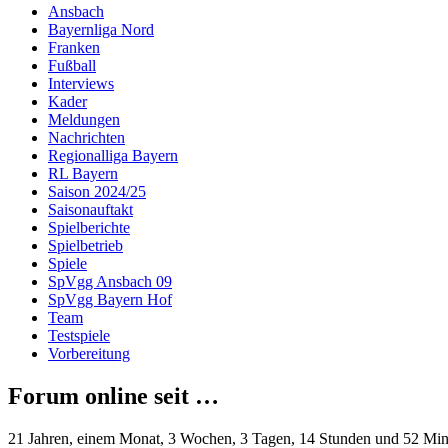
Ansbach
Bayernliga Nord
Franken
Fußball
Interviews
Kader
Meldungen
Nachrichten
Regionalliga Bayern
RL Bayern
Saison 2024/25
Saisonauftakt
Spielberichte
Spielbetrieb
Spiele
SpVgg Ansbach 09
SpVgg Bayern Hof
Team
Testspiele
Vorbereitung
Forum online seit …
21 Jahren, einem Monat, 3 Wochen, 3 Tagen, 14 Stunden und 52 Mi