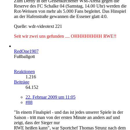
Zum Derby in der Gelsenkirchener WM-Arena gegen die
Reserve des FC Schalke 04 (Samstag, 14.00 Uhr) werden die
Rot-Weissen von mehr als 5.000 Fans begleitet. Das Hinspiel
an der Hafenstraße gewannen die Essener glatt 4:0.
Quelle: wdr-videotext 221
Seit wir zwei uns gefunden .... OHHHHHHHH RWE!!
RedOne1907
Fußballgott
Reaktionen
1.216
Beiträge
64.152
22. Februar 2009 um 11:05
#88
"In einem Finalspiel - und das ist jedes unserer Spiele in der
Saison - tritt man von der ersten Minute an anders auf und
zeigt, dass der Sieger nur
RWE heißen kann", war Sportchef Thomas Strunz nach dem