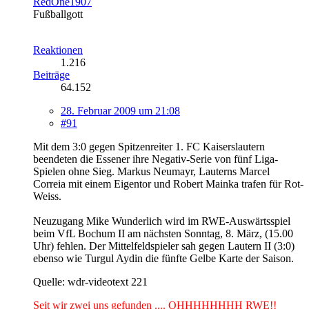
RedOne1907
Fußballgott
Reaktionen
1.216
Beiträge
64.152
28. Februar 2009 um 21:08
#91
Mit dem 3:0 gegen Spitzenreiter 1. FC Kaiserslautern
beendeten die Essener ihre Negativ-Serie von fünf Liga-
Spielen ohne Sieg. Markus Neumayr, Lauterns Marcel
Correia mit einem Eigentor und Robert Mainka trafen für Rot-
Weiss.
Neuzugang Mike Wunderlich wird im RWE-Auswärtsspiel
beim VfL Bochum II am nächsten Sonntag, 8. März, (15.00
Uhr) fehlen. Der Mittelfeldspieler sah gegen Lautern II (3:0)
ebenso wie Turgul Aydin die fünfte Gelbe Karte der Saison.
Quelle: wdr-videotext 221
Seit wir zwei uns gefunden .... OHHHHHHHH RWE!!