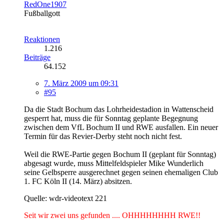
RedOne1907
Fußballgott
Reaktionen
1.216
Beiträge
64.152
7. März 2009 um 09:31
#95
Da die Stadt Bochum das Lohrheidestadion in Wattenscheid
gesperrt hat, muss die für Sonntag geplante Begegnung
zwischen dem VfL Bochum II und RWE ausfallen. Ein neuer
Termin für das Revier-Derby steht noch nicht fest.
Weil die RWE-Partie gegen Bochum II (geplant für Sonntag)
abgesagt wurde, muss Mittelfeldspieler Mike Wunderlich
seine Gelbsperre ausgerechnet gegen seinen ehemaligen Club
1. FC Köln II (14. März) absitzen.
Quelle: wdr-videotext 221
Seit wir zwei uns gefunden .... OHHHHHHHH RWE!!