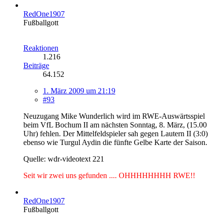
RedOne1907
Fußballgott
Reaktionen
1.216
Beiträge
64.152
1. März 2009 um 21:19
#93
Neuzugang Mike Wunderlich wird im RWE-Auswärtsspiel
beim VfL Bochum II am nächsten Sonntag, 8. März, (15.00
Uhr) fehlen. Der Mittelfeldspieler sah gegen Lautern II (3:0)
ebenso wie Turgul Aydin die fünfte Gelbe Karte der Saison.
Quelle: wdr-videotext 221
Seit wir zwei uns gefunden .... OHHHHHHHH RWE!!
RedOne1907
Fußballgott