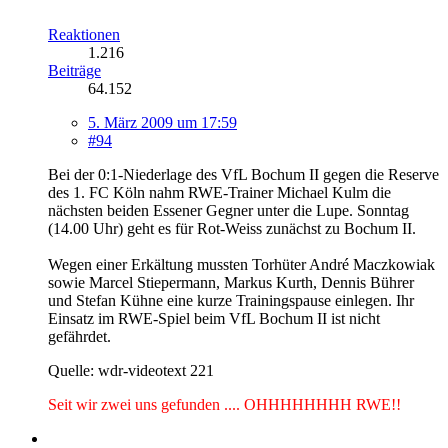
Reaktionen
1.216
Beiträge
64.152
5. März 2009 um 17:59
#94
Bei der 0:1-Niederlage des VfL Bochum II gegen die Reserve
des 1. FC Köln nahm RWE-Trainer Michael Kulm die
nächsten beiden Essener Gegner unter die Lupe. Sonntag
(14.00 Uhr) geht es für Rot-Weiss zunächst zu Bochum II.
Wegen einer Erkältung mussten Torhüter André Maczkowiak
sowie Marcel Stiepermann, Markus Kurth, Dennis Bührer
und Stefan Kühne eine kurze Trainingspause einlegen. Ihr
Einsatz im RWE-Spiel beim VfL Bochum II ist nicht
gefährdet.
Quelle: wdr-videotext 221
Seit wir zwei uns gefunden .... OHHHHHHHH RWE!!