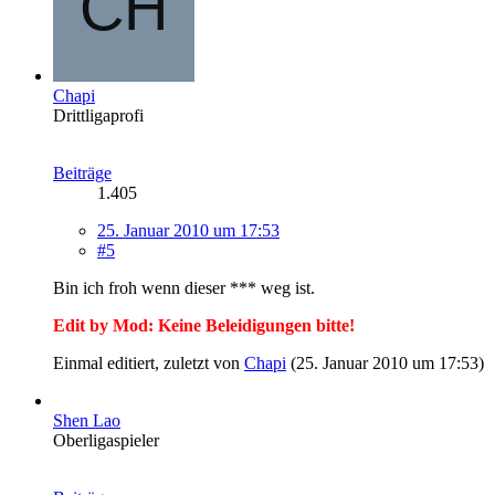
Chapi
Drittligaprofi
Beiträge
1.405
25. Januar 2010 um 17:53
#5
Bin ich froh wenn dieser *** weg ist.
Edit by Mod: Keine Beleidigungen bitte!
Einmal editiert, zuletzt von
Chapi
(
25. Januar 2010 um 17:53
)
Shen Lao
Oberligaspieler