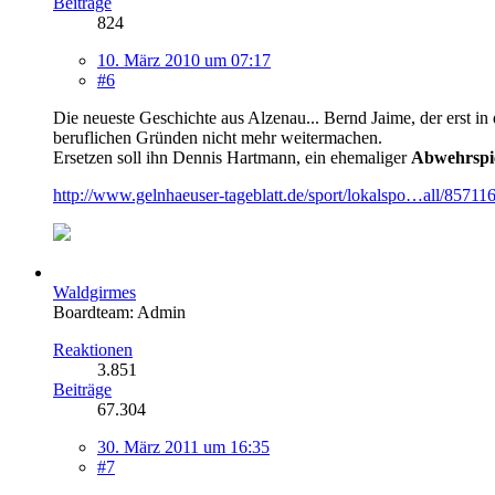
Beiträge
824
10. März 2010 um 07:17
#6
Die neueste Geschichte aus Alzenau... Bernd Jaime, der erst in
beruflichen Gründen nicht mehr weitermachen.
Ersetzen soll ihn Dennis Hartmann, ein ehemaliger
Abwehrspi
http://www.gelnhaeuser-tageblatt.de/sport/lokalspo…all/85711
Waldgirmes
Boardteam: Admin
Reaktionen
3.851
Beiträge
67.304
30. März 2011 um 16:35
#7