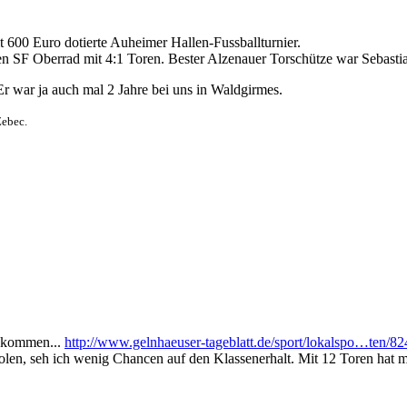
 600 Euro dotierte Auheimer Hallen-Fussballturnier.
en SF Oberrad mit 4:1 Toren. Bester Alzenauer Torschütze war Sebastian
Er war ja auch mal 2 Jahre bei uns in Waldgirmes.
Zebec.
ngekommen...
http://www.gelnhaeuser-tageblatt.de/sport/lokalspo…ten/8
olen, seh ich wenig Chancen auf den Klassenerhalt. Mit 12 Toren hat ma