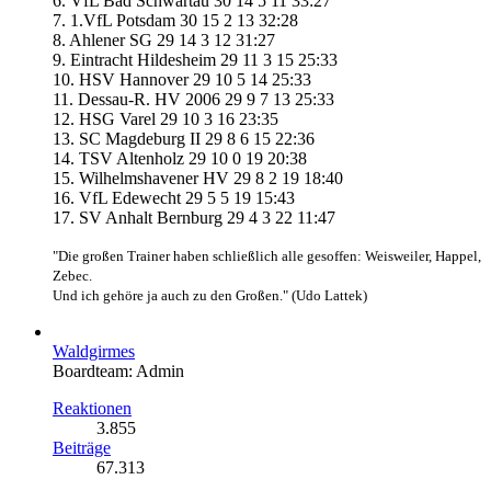
6. VfL Bad Schwartau 30 14 5 11 33:27
7. 1.VfL Potsdam 30 15 2 13 32:28
8. Ahlener SG 29 14 3 12 31:27
9. Eintracht Hildesheim 29 11 3 15 25:33
10. HSV Hannover 29 10 5 14 25:33
11. Dessau-R. HV 2006 29 9 7 13 25:33
12. HSG Varel 29 10 3 16 23:35
13. SC Magdeburg II 29 8 6 15 22:36
14. TSV Altenholz 29 10 0 19 20:38
15. Wilhelmshavener HV 29 8 2 19 18:40
16. VfL Edewecht 29 5 5 19 15:43
17. SV Anhalt Bernburg 29 4 3 22 11:47
"Die großen Trainer haben schließlich alle gesoffen: Weisweiler, Happel,
Zebec.
Und ich gehöre ja auch zu den Großen." (Udo Lattek)
Waldgirmes
Boardteam: Admin
Reaktionen
3.855
Beiträge
67.313