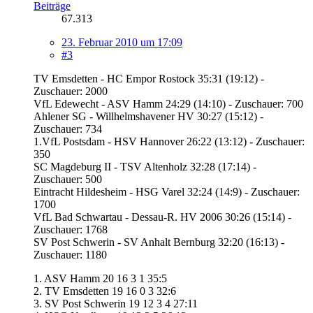
Beiträge
67.313
23. Februar 2010 um 17:09
#3
TV Emsdetten - HC Empor Rostock 35:31 (19:12) -
Zuschauer: 2000
VfL Edewecht - ASV Hamm 24:29 (14:10) - Zuschauer: 700
Ahlener SG - Willhelmshavener HV 30:27 (15:12) -
Zuschauer: 734
1.VfL Postsdam - HSV Hannover 26:22 (13:12) - Zuschauer:
350
SC Magdeburg II - TSV Altenholz 32:28 (17:14) -
Zuschauer: 500
Eintracht Hildesheim - HSG Varel 32:24 (14:9) - Zuschauer:
1700
VfL Bad Schwartau - Dessau-R. HV 2006 30:26 (15:14) -
Zuschauer: 1768
SV Post Schwerin - SV Anhalt Bernburg 32:20 (16:13) -
Zuschauer: 1180
1. ASV Hamm 20 16 3 1 35:5
2. TV Emsdetten 19 16 0 3 32:6
3. SV Post Schwerin 19 12 3 4 27:11