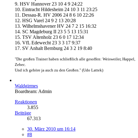
9. HSV Hannover 23 10 4 9 24:22
10. Eintracht Hildesheim 24 10 3 11 23:25
11. Dessau-R. HV 2006 24 8 6 10 22:26
12. HSG Varel 24 9 2 13 20:28
13. Wilhelmshavener HV 24 7 2 15 16:32
14. SC Magdeburg II 23 5 5 13 15:31
15. TSV Altenholz 23 6 0 17 12:34
16. VfL Edewecht 23 3 3 17 9:37
17. SV Anhalt Bernburg 24 3 2 19 8:40
"Die großen Trainer haben schließlich alle gesoffen: Weisweiler, Happel,
Zebec.
Und ich gehöre ja auch zu den Großen." (Udo Lattek)
Waldgirmes
Boardteam: Admin
Reaktionen
3.855
Beiträge
67.313
30. März 2010 um 16:14
#8