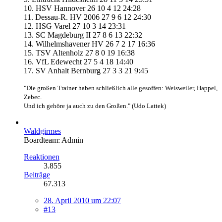
10. HSV Hannover 26 10 4 12 24:28
11. Dessau-R. HV 2006 27 9 6 12 24:30
12. HSG Varel 27 10 3 14 23:31
13. SC Magdeburg II 27 8 6 13 22:32
14. Wilhelmshavener HV 26 7 2 17 16:36
15. TSV Altenholz 27 8 0 19 16:38
16. VfL Edewecht 27 5 4 18 14:40
17. SV Anhalt Bernburg 27 3 3 21 9:45
"Die großen Trainer haben schließlich alle gesoffen: Weisweiler, Happel,
Zebec.
Und ich gehöre ja auch zu den Großen." (Udo Lattek)
Waldgirmes
Boardteam: Admin
Reaktionen
3.855
Beiträge
67.313
28. April 2010 um 22:07
#13