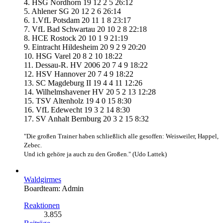
4. HSG Nordhorn 19 12 2 5 26:12
5. Ahlener SG 20 12 2 6 26:14
6. 1.VfL Potsdam 20 11 1 8 23:17
7. VfL Bad Schwartau 20 10 2 8 22:18
8. HCE Rostock 20 10 1 9 21:19
9. Eintracht Hildesheim 20 9 2 9 20:20
10. HSG Varel 20 8 2 10 18:22
11. Dessau-R. HV 2006 20 7 4 9 18:22
12. HSV Hannover 20 7 4 9 18:22
13. SC Magdeburg II 19 4 4 11 12:26
14. Wilhelmshavener HV 20 5 2 13 12:28
15. TSV Altenholz 19 4 0 15 8:30
16. VfL Edewecht 19 3 2 14 8:30
17. SV Anhalt Bernburg 20 3 2 15 8:32
"Die großen Trainer haben schließlich alle gesoffen: Weisweiler, Happel,
Zebec.
Und ich gehöre ja auch zu den Großen." (Udo Lattek)
Waldgirmes
Boardteam: Admin
Reaktionen
3.855