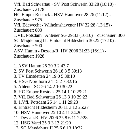
VfL Bad Schwartau - SV Post Schwerin 33:28 (16:10) -
Zuschauer: 2178
HC Empor Rostock - HSV Hannover 28:26 (11:12) -
Zuschauer: 975
VfL Edewecht - Wilhelmshavener HV 32:28 (13:15) -
Zuschauer: 800
1.VfL Potsdam - Ahlener SG 29:33 (16:16) - Zuschauer: 300
SC Magdeburg II - Eintracht Hildesheim 30:25 (17:10) -
Zuschauer: 500
ASV Hamm - Dessau-R. HV 2006 31:23 (16:11) -
Zuschauer: 1928
1. ASV Hamm 25 20 3 2 43:7
2. SV Post Schwerin 26 18 3 5 39:13
3. TV Emsdetten 24 19 0 5 38:10
4. HSG Nordhorn 24 15 2 7 32:16
5. Ahlener SG 26 14 2 10 30:22
6. HC Empor Rostock 25 14 1 10 29:21
7. VfL Bad Schwartau 26 13 3 10 29:23
8. 1.VfL Potsdam 26 14 1 11 29:23
9. Eintracht Hildesheim 26 11 3 12 25:27
10. HSV Hannover 25 10 4 11 24:26
11. Dessau-R. HV 2006 25 8 6 11 22:28
12. HSG Varel 25 9 3 13 21:29
13. SC Magdeburg II 25 6 6 13 18:32