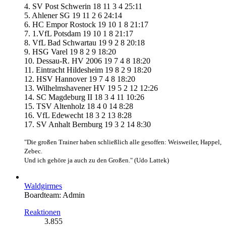
4. SV Post Schwerin 18 11 3 4 25:11
5. Ahlener SG 19 11 2 6 24:14
6. HC Empor Rostock 19 10 1 8 21:17
7. 1.VfL Potsdam 19 10 1 8 21:17
8. VfL Bad Schwartau 19 9 2 8 20:18
9. HSG Varel 19 8 2 9 18:20
10. Dessau-R. HV 2006 19 7 4 8 18:20
11. Eintracht Hildesheim 19 8 2 9 18:20
12. HSV Hannover 19 7 4 8 18:20
13. Wilhelmshavener HV 19 5 2 12 12:26
14. SC Magdeburg II 18 3 4 11 10:26
15. TSV Altenholz 18 4 0 14 8:28
16. VfL Edewecht 18 3 2 13 8:28
17. SV Anhalt Bernburg 19 3 2 14 8:30
"Die großen Trainer haben schließlich alle gesoffen: Weisweiler, Happel,
Zebec.
Und ich gehöre ja auch zu den Großen." (Udo Lattek)
Waldgirmes
Boardteam: Admin
Reaktionen
3.855