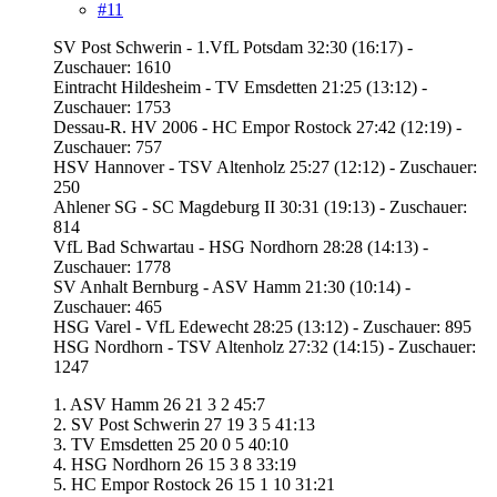
#11
SV Post Schwerin - 1.VfL Potsdam 32:30 (16:17) -
Zuschauer: 1610
Eintracht Hildesheim - TV Emsdetten 21:25 (13:12) -
Zuschauer: 1753
Dessau-R. HV 2006 - HC Empor Rostock 27:42 (12:19) -
Zuschauer: 757
HSV Hannover - TSV Altenholz 25:27 (12:12) - Zuschauer:
250
Ahlener SG - SC Magdeburg II 30:31 (19:13) - Zuschauer:
814
VfL Bad Schwartau - HSG Nordhorn 28:28 (14:13) -
Zuschauer: 1778
SV Anhalt Bernburg - ASV Hamm 21:30 (10:14) -
Zuschauer: 465
HSG Varel - VfL Edewecht 28:25 (13:12) - Zuschauer: 895
HSG Nordhorn - TSV Altenholz 27:32 (14:15) - Zuschauer:
1247
1. ASV Hamm 26 21 3 2 45:7
2. SV Post Schwerin 27 19 3 5 41:13
3. TV Emsdetten 25 20 0 5 40:10
4. HSG Nordhorn 26 15 3 8 33:19
5. HC Empor Rostock 26 15 1 10 31:21