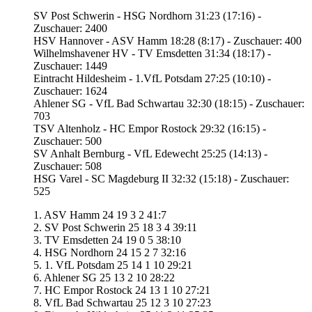
SV Post Schwerin - HSG Nordhorn 31:23 (17:16) -
Zuschauer: 2400
HSV Hannover - ASV Hamm 18:28 (8:17) - Zuschauer: 400
Wilhelmshavener HV - TV Emsdetten 31:34 (18:17) -
Zuschauer: 1449
Eintracht Hildesheim - 1.VfL Potsdam 27:25 (10:10) -
Zuschauer: 1624
Ahlener SG - VfL Bad Schwartau 32:30 (18:15) - Zuschauer:
703
TSV Altenholz - HC Empor Rostock 29:32 (16:15) -
Zuschauer: 500
SV Anhalt Bernburg - VfL Edewecht 25:25 (14:13) -
Zuschauer: 508
HSG Varel - SC Magdeburg II 32:32 (15:18) - Zuschauer:
525
1. ASV Hamm 24 19 3 2 41:7
2. SV Post Schwerin 25 18 3 4 39:11
3. TV Emsdetten 24 19 0 5 38:10
4. HSG Nordhorn 24 15 2 7 32:16
5. 1. VfL Potsdam 25 14 1 10 29:21
6. Ahlener SG 25 13 2 10 28:22
7. HC Empor Rostock 24 13 1 10 27:21
8. VfL Bad Schwartau 25 12 3 10 27:23