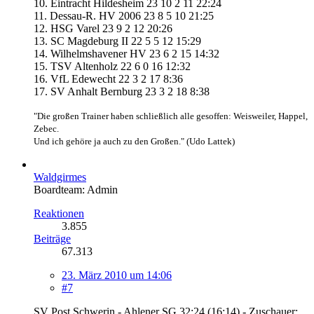
10. Eintracht Hildesheim 23 10 2 11 22:24
11. Dessau-R. HV 2006 23 8 5 10 21:25
12. HSG Varel 23 9 2 12 20:26
13. SC Magdeburg II 22 5 5 12 15:29
14. Wilhelmshavener HV 23 6 2 15 14:32
15. TSV Altenholz 22 6 0 16 12:32
16. VfL Edewecht 22 3 2 17 8:36
17. SV Anhalt Bernburg 23 3 2 18 8:38
"Die großen Trainer haben schließlich alle gesoffen: Weisweiler, Happel,
Zebec.
Und ich gehöre ja auch zu den Großen." (Udo Lattek)
Waldgirmes
Boardteam: Admin
Reaktionen
3.855
Beiträge
67.313
23. März 2010 um 14:06
#7
SV Post Schwerin - Ahlener SG 32:24 (16:14) - Zuschauer: