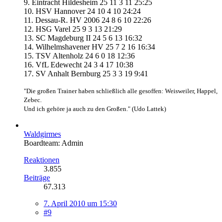
9. Eintracht Hildesheim 25 11 3 11 25:25
10. HSV Hannover 24 10 4 10 24:24
11. Dessau-R. HV 2006 24 8 6 10 22:26
12. HSG Varel 25 9 3 13 21:29
13. SC Magdeburg II 24 5 6 13 16:32
14. Wilhelmshavener HV 25 7 2 16 16:34
15. TSV Altenholz 24 6 0 18 12:36
16. VfL Edewecht 24 3 4 17 10:38
17. SV Anhalt Bernburg 25 3 3 19 9:41
"Die großen Trainer haben schließlich alle gesoffen: Weisweiler, Happel,
Zebec.
Und ich gehöre ja auch zu den Großen." (Udo Lattek)
Waldgirmes
Boardteam: Admin
Reaktionen
3.855
Beiträge
67.313
7. April 2010 um 15:30
#9