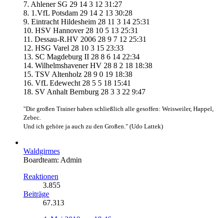
7. Ahlener SG 29 14 3 12 31:27
8. 1.VfL Potsdam 29 14 2 13 30:28
9. Eintracht Hildesheim 28 11 3 14 25:31
10. HSV Hannover 28 10 5 13 25:31
11. Dessau-R.HV 2006 28 9 7 12 25:31
12. HSG Varel 28 10 3 15 23:33
13. SC Magdeburg II 28 8 6 14 22:34
14. Wilhelmshavener HV 28 8 2 18 18:38
15. TSV Altenholz 28 9 0 19 18:38
16. VfL Edewecht 28 5 5 18 15:41
18. SV Anhalt Bernburg 28 3 3 22 9:47
"Die großen Trainer haben schließlich alle gesoffen: Weisweiler, Happel,
Zebec.
Und ich gehöre ja auch zu den Großen." (Udo Lattek)
Waldgirmes
Boardteam: Admin
Reaktionen
3.855
Beiträge
67.313