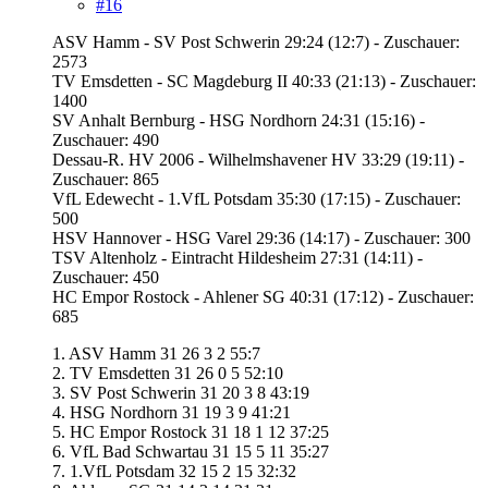
#16
ASV Hamm - SV Post Schwerin 29:24 (12:7) - Zuschauer:
2573
TV Emsdetten - SC Magdeburg II 40:33 (21:13) - Zuschauer:
1400
SV Anhalt Bernburg - HSG Nordhorn 24:31 (15:16) -
Zuschauer: 490
Dessau-R. HV 2006 - Wilhelmshavener HV 33:29 (19:11) -
Zuschauer: 865
VfL Edewecht - 1.VfL Potsdam 35:30 (17:15) - Zuschauer:
500
HSV Hannover - HSG Varel 29:36 (14:17) - Zuschauer: 300
TSV Altenholz - Eintracht Hildesheim 27:31 (14:11) -
Zuschauer: 450
HC Empor Rostock - Ahlener SG 40:31 (17:12) - Zuschauer:
685
1. ASV Hamm 31 26 3 2 55:7
2. TV Emsdetten 31 26 0 5 52:10
3. SV Post Schwerin 31 20 3 8 43:19
4. HSG Nordhorn 31 19 3 9 41:21
5. HC Empor Rostock 31 18 1 12 37:25
6. VfL Bad Schwartau 31 15 5 11 35:27
7. 1.VfL Potsdam 32 15 2 15 32:32