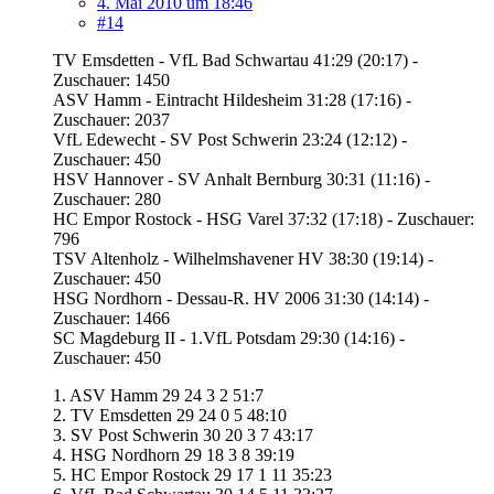
4. Mai 2010 um 18:46
#14
TV Emsdetten - VfL Bad Schwartau 41:29 (20:17) -
Zuschauer: 1450
ASV Hamm - Eintracht Hildesheim 31:28 (17:16) -
Zuschauer: 2037
VfL Edewecht - SV Post Schwerin 23:24 (12:12) -
Zuschauer: 450
HSV Hannover - SV Anhalt Bernburg 30:31 (11:16) -
Zuschauer: 280
HC Empor Rostock - HSG Varel 37:32 (17:18) - Zuschauer:
796
TSV Altenholz - Wilhelmshavener HV 38:30 (19:14) -
Zuschauer: 450
HSG Nordhorn - Dessau-R. HV 2006 31:30 (14:14) -
Zuschauer: 1466
SC Magdeburg II - 1.VfL Potsdam 29:30 (14:16) -
Zuschauer: 450
1. ASV Hamm 29 24 3 2 51:7
2. TV Emsdetten 29 24 0 5 48:10
3. SV Post Schwerin 30 20 3 7 43:17
4. HSG Nordhorn 29 18 3 8 39:19
5. HC Empor Rostock 29 17 1 11 35:23