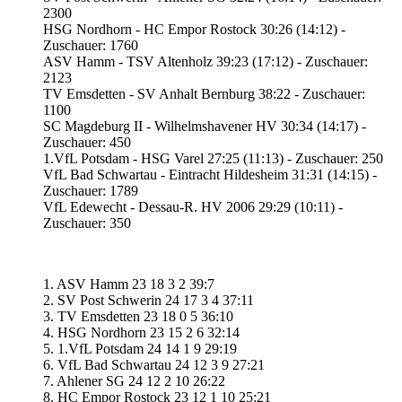
2300
HSG Nordhorn - HC Empor Rostock 30:26 (14:12) -
Zuschauer: 1760
ASV Hamm - TSV Altenholz 39:23 (17:12) - Zuschauer:
2123
TV Emsdetten - SV Anhalt Bernburg 38:22 - Zuschauer:
1100
SC Magdeburg II - Wilhelmshavener HV 30:34 (14:17) -
Zuschauer: 450
1.VfL Potsdam - HSG Varel 27:25 (11:13) - Zuschauer: 250
VfL Bad Schwartau - Eintracht Hildesheim 31:31 (14:15) -
Zuschauer: 1789
VfL Edewecht - Dessau-R. HV 2006 29:29 (10:11) -
Zuschauer: 350
1. ASV Hamm 23 18 3 2 39:7
2. SV Post Schwerin 24 17 3 4 37:11
3. TV Emsdetten 23 18 0 5 36:10
4. HSG Nordhorn 23 15 2 6 32:14
5. 1.VfL Potsdam 24 14 1 9 29:19
6. VfL Bad Schwartau 24 12 3 9 27:21
7. Ahlener SG 24 12 2 10 26:22
8. HC Empor Rostock 23 12 1 10 25:21