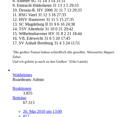
8. Ahlener SG 31 14 3 14 31:31
9. Eintracht Hildesheim 31 13 3 5 29:33
10. Dessau-R. HV 2006 31 11 7 13 29:33
11. HSG Varel 31 12 3 16 27:35
12. HSV Hannover 31 11 5 15 27:35
13. SC Magdeburg II 31 9 6 16 24:38
14. TSV Altenholz 31 10 0 21 20:42
15. Wilhelmshavener HV 31 8 2 21 18:44
16. VfL Edewecht 31 6 5 20 17:45
17. SV Anhalt Bernburg 31 4 3 24 11:51
"Die großen Trainer haben schließlich alle gesoffen: Weisweiler, Happel,
Zebec.
Und ich gehöre ja auch zu den Großen." (Udo Lattek)
Waldgirmes
Boardteam: Admin
Reaktionen
3.855
Beiträge
67.313
26. Mai 2010 um 13:00
#17