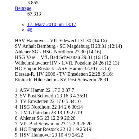
3.855
Beiträge
67.313
17. März 2010 um 13:17
#6
HSV Hannover - VfL Edewecht 31:30 (14:16)
SV Anhalt Bernburg - SC Magdeburg II 23:31 (12:14)
Ahlener SG - HSG Nordhorn 27:30 (14:16)
HSG Varel - VfL Bad Schwartau 29:31 (16:15)
Wilhelmshavener HV - 1.VfL Potsdam 24:26 (12:13)
HC Empor Rostock - ASV Hamm 32:30 (12:15)
Dessau-R. HV 2006 - TV Emsdetten 22:28 (9:16)
Eintracht Hildesheim - SV Post Schwerin 28:31
1. ASV Hamm 22 17 3 2 37:7
2. SV Post Schwerin 23 16 3 4 35:11
3. TV Emsdetten 22 17 0 5 34:10
4. HSG Nordhorn 22 14 2 6 30:14
5. 1.VfL Potsdam 23 13 1 9 27:19
6. Ahlener SG 23 12 2 9 26:20
7. VfL Bad Schwartau 23 12 2 9 26:20
8. HC Empor Rostock 22 12 1 9 25:19
9. HSV Hannover 23 10 4 9 24:22