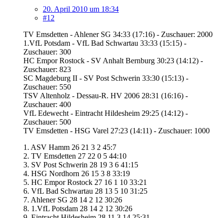
20. April 2010 um 18:34
#12
TV Emsdetten - Ahlener SG 34:33 (17:16) - Zuschauer: 2000
1.VfL Potsdam - VfL Bad Schwartau 33:33 (15:15) -
Zuschauer: 300
HC Empor Rostock - SV Anhalt Bernburg 30:23 (14:12) -
Zuschauer: 823
SC Magdeburg II - SV Post Schwerin 33:30 (15:13) -
Zuschauer: 550
TSV Altenholz - Dessau-R. HV 2006 28:31 (16:16) -
Zuschauer: 400
VfL Edewecht - Eintracht Hildesheim 29:25 (14:12) -
Zuschauer: 500
TV Emsdetten - HSG Varel 27:23 (14:11) - Zuschauer: 1000
1. ASV Hamm 26 21 3 2 45:7
2. TV Emsdetten 27 22 0 5 44:10
3. SV Post Schwerin 28 19 3 6 41:15
4. HSG Nordhorn 26 15 3 8 33:19
5. HC Empor Rostock 27 16 1 10 33:21
6. VfL Bad Schwartau 28 13 5 10 31:25
7. Ahlener SG 28 14 2 12 30:26
8. 1.VfL Potsdam 28 14 2 12 30:26
9. Eintracht Hildesheim 28 11 3 14 25:31