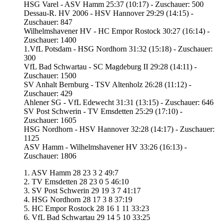
HSG Varel - ASV Hamm 25:37 (10:17) - Zuschauer: 500
Dessau-R. HV 2006 - HSV Hannover 29:29 (14:15) -
Zuschauer: 847
Wilhelmshavener HV - HC Empor Rostock 30:27 (16:14) -
Zuschauer: 1400
1.VfL Potsdam - HSG Nordhorn 31:32 (15:18) - Zuschauer:
300
VfL Bad Schwartau - SC Magdeburg II 29:28 (14:11) -
Zuschauer: 1500
SV Anhalt Bernburg - TSV Altenholz 26:28 (11:12) -
Zuschauer: 429
Ahlener SG - VfL Edewecht 31:31 (13:15) - Zuschauer: 646
SV Post Schwerin - TV Emsdetten 25:29 (17:10) -
Zuschauer: 1605
HSG Nordhorn - HSV Hannover 32:28 (14:17) - Zuschauer:
1125
ASV Hamm - Wilhelmshavener HV 33:26 (16:13) -
Zuschauer: 1806
1. ASV Hamm 28 23 3 2 49:7
2. TV Emsdetten 28 23 0 5 46:10
3. SV Post Schwerin 29 19 3 7 41:17
4. HSG Nordhorn 28 17 3 8 37:19
5. HC Empor Rostock 28 16 1 11 33:23
6. VfL Bad Schwartau 29 14 5 10 33:25