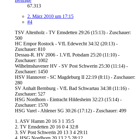
Beiträge
67.313
2. März 2010 um 17:15
#4
TSV Altenholz - TV Emsdetten 29:26 (15:13) - Zuschauer:
500
HC Empor Rostock - VfL Edewecht 34:32 (20:13) -
Zuschauer: 810
Dessau-R. HV 2006 - 1.VfL Potsdam 25:20 (11:10) -
Zuschauer: 1002
Wilhelmshavener HV - SV Post Schwerin 25:30 (11:14) -
Zuschauer: 1450
HSV Hannover - SC Magdeburg II 22:19 (8:11) - Zuschauer:
280
SV Anhalt Bernburg - VfL Bad Schwartau 34:38 (11:16) -
Zuschauer: 527
HSG Nordhorn - Eintracht Hildesheim 32:23 (15:14) -
Zuschauer: 1570
HSG Varel - Ahlener SG 30:26 (17:12) - Zuschauer: 499
1. ASV Hamm 20 16 3 1 35:5
2. TV Emsdetten 20 16 0 4 32:8
3. SV Post Schwerin 20 13 3 4 29:11
4. HSG Nordhorn 20 13 2 5 28:12