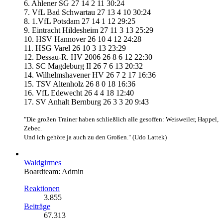
6. Ahlener SG 27 14 2 11 30:24
7. VfL Bad Schwartau 27 13 4 10 30:24
8. 1.VfL Potsdam 27 14 1 12 29:25
9. Eintracht Hildesheim 27 11 3 13 25:29
10. HSV Hannover 26 10 4 12 24:28
11. HSG Varel 26 10 3 13 23:29
12. Dessau-R. HV 2006 26 8 6 12 22:30
13. SC Magdeburg II 26 7 6 13 20:32
14. Wilhelmshavener HV 26 7 2 17 16:36
15. TSV Altenholz 26 8 0 18 16:36
16. VfL Edewecht 26 4 4 18 12:40
17. SV Anhalt Bernburg 26 3 3 20 9:43
"Die großen Trainer haben schließlich alle gesoffen: Weisweiler, Happel,
Zebec.
Und ich gehöre ja auch zu den Großen." (Udo Lattek)
Waldgirmes
Boardteam: Admin
Reaktionen
3.855
Beiträge
67.313