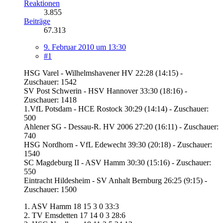
Reaktionen
3.855
Beiträge
67.313
9. Februar 2010 um 13:30
#1
HSG Varel - Wilhelmshavener HV 22:28 (14:15) -
Zuschauer: 1542
SV Post Schwerin - HSV Hannover 33:30 (18:16) -
Zuschauer: 1418
1.VfL Potsdam - HCE Rostock 30:29 (14:14) - Zuschauer:
500
Ahlener SG - Dessau-R. HV 2006 27:20 (16:11) - Zuschauer:
740
HSG Nordhorn - VfL Edewecht 39:30 (20:18) - Zuschauer:
1540
SC Magdeburg II - ASV Hamm 30:30 (15:16) - Zuschauer:
550
Eintracht Hildesheim - SV Anhalt Bernburg 26:25 (9:15) -
Zuschauer: 1500
1. ASV Hamm 18 15 3 0 33:3
2. TV Emsdetten 17 14 0 3 28:6