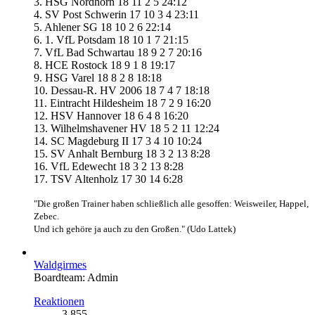
3. HSG Nordhorn 18 11 2 5 24:12
4. SV Post Schwerin 17 10 3 4 23:11
5. Ahlener SG 18 10 2 6 22:14
6. 1. VfL Potsdam 18 10 1 7 21:15
7. VfL Bad Schwartau 18 9 2 7 20:16
8. HCE Rostock 18 9 1 8 19:17
9. HSG Varel 18 8 2 8 18:18
10. Dessau-R. HV 2006 18 7 4 7 18:18
11. Eintracht Hildesheim 18 7 2 9 16:20
12. HSV Hannover 18 6 4 8 16:20
13. Wilhelmshavener HV 18 5 2 11 12:24
14. SC Magdeburg II 17 3 4 10 10:24
15. SV Anhalt Bernburg 18 3 2 13 8:28
16. VfL Edewecht 18 3 2 13 8:28
17. TSV Altenholz 17 30 14 6:28
"Die großen Trainer haben schließlich alle gesoffen: Weisweiler, Happel,
Zebec.
Und ich gehöre ja auch zu den Großen." (Udo Lattek)
Waldgirmes
Boardteam: Admin
Reaktionen
3.855