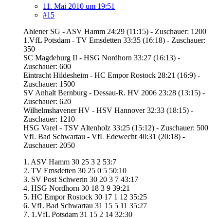
11. Mai 2010 um 19:51
#15
Ahlener SG - ASV Hamm 24:29 (11:15) - Zuschauer: 1200
1.VfL Potsdam - TV Emsdetten 33:35 (16:18) - Zuschauer:
350
SC Magdeburg II - HSG Nordhorn 33:27 (16:13) -
Zuschauer: 600
Eintracht Hildesheim - HC Empor Rostock 28:21 (16:9) -
Zuschauer: 1500
SV Anhalt Bernburg - Dessau-R. HV 2006 23:28 (13:15) -
Zuschauer: 620
Wilhelmshavener HV - HSV Hannover 32:33 (18:15) -
Zuschauer: 1210
HSG Varel - TSV Altenholz 33:25 (15:12) - Zuschauer: 500
VfL Bad Schwartau - VfL Edewecht 40:31 (20:18) -
Zuschauer: 2050
1. ASV Hamm 30 25 3 2 53:7
2. TV Emsdetten 30 25 0 5 50:10
3. SV Post Schwerin 30 20 3 7 43:17
4. HSG Nordhorn 30 18 3 9 39:21
5. HC Empor Rostock 30 17 1 12 35:25
6. VfL Bad Schwartau 31 15 5 11 35:27
7. 1.VfL Potsdam 31 15 2 14 32:30