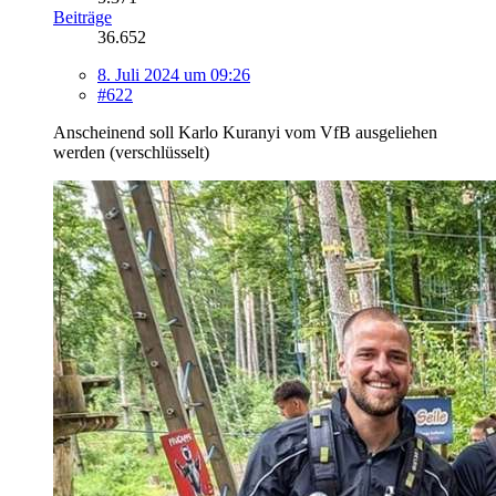
Beiträge
36.652
8. Juli 2024 um 09:26
#622
Anscheinend soll Karlo Kuranyi vom VfB ausgeliehen
werden (verschlüsselt)