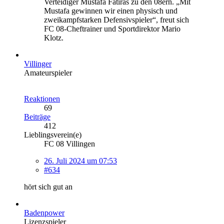
Verteidiger Mustafa Fatiras zu den 08ern. „Mit
Mustafa gewinnen wir einen physisch und
zweikampfstarken Defensivspieler“, freut sich
FC 08-Cheftrainer und Sportdirektor Mario
Klotz.
Villinger
Amateurspieler
Reaktionen
69
Beiträge
412
Lieblingsverein(e)
FC 08 Villingen
26. Juli 2024 um 07:53
#634
hört sich gut an
Badenpower
Lizenzspieler