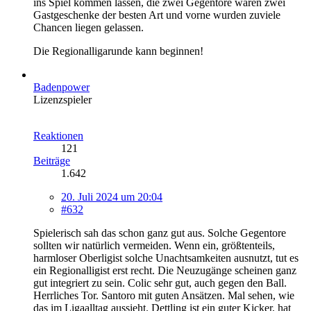
ins Spiel kommen lassen, die zwei Gegentore waren zwei
Gastgeschenke der besten Art und vorne wurden zuviele
Chancen liegen gelassen.
Die Regionalligarunde kann beginnen!
Badenpower
Lizenzspieler
Reaktionen
121
Beiträge
1.642
20. Juli 2024 um 20:04
#632
Spielerisch sah das schon ganz gut aus. Solche Gegentore
sollten wir natürlich vermeiden. Wenn ein, größtenteils,
harmloser Oberligist solche Unachtsamkeiten ausnutzt, tut es
ein Regionalligist erst recht. Die Neuzugänge scheinen ganz
gut integriert zu sein. Colic sehr gut, auch gegen den Ball.
Herrliches Tor. Santoro mit guten Ansätzen. Mal sehen, wie
das im Ligaalltag aussieht. Dettling ist ein guter Kicker, hat