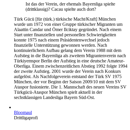
Ist das der Verein, der ehemals Bayernliga spielte
(drittklassig)? Cacau spielte auch dort?
Türk Gücü [für (türk.) türkische Macht/Kraft] München
wurde um 1972 von einer Gruppe türkischer Migranten um
Alaattin Candar und Ömer Ilciktay gegründet. Nach einem
Start unter finanziellen und personellen Schwierigkeiten
konnte 1975 nach einem Präsidentenwechsel jedoch
finanzielle Unterstützung gewonnen werden. Nach
kontinuierlichem Aufbau gelang dem Verein 1988 mit dem
Aufstieg in die Bayernliga als zweitem Migrantenverein nach
Türkiyemspor Berlin der Aufstieg in eine deutsche Amateur-
Oberliga. Einem zwischenzeitlichen Abstieg 1992 folgte 1994
der zweite Aufstieg. 2001 wurde der Verein nach Konkurs
aufgelöst. Als Nachfolgeverein entstand der Türk SV 1975
München, der vor Beginn der Saison 2009/10 mit dem SV
Ataspor fusionierte. Die 1. Mannschaft des neuen Vereins SV
Türkgücü-Ataspor München spielt aktuell in der
sechstklassigen Landesliga Bayern Süd-Ost.
Bloomaul
Drittligaprofi