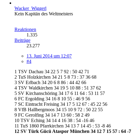
Wacker_Wiggerl
Kein Kapitän des Weltmeisters
Reaktionen
1.335
Beiträge
23.277
13. Juni 2014 um 12:07
#4
1 TSV Dachau 34 22 5 7 92 : 50 42 71
2 TuS Holzkirchen 34 21 5 8 73 : 37 36 68
3 SV Erlbach 34 20 6 8 86 : 44 42 66
4 TSV Waldkirchen 34 19 5 10 88 : 51 37 62
5 SV Kirchanschöring 34 17 6 11 64 : 53 11 57
6 FC Ergolding 34 16 8 10 55 : 46 9 56
7 SC Eintracht Freising 34 17 5 12 67 : 45 22 56
8 VfB Hallbergmoos 34 15 10 9 72 : 50 22 55
9 FC Gerolfing 34 14 7 13 60 : 58 2 49
10 TSV Eching 34 14 4 16 38 : 54 -16 46
11 TuS 1860 Pfarrkirchen 34 13 7 14 45 : 53 -8 46
12 SV Türk Gücü Ataspor München 34 12 7 15 57 : 64 -7