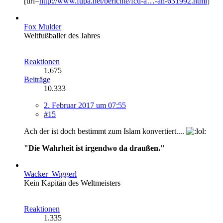
[url=
http://www.fupa.net/berichte/fcu-a…-an-631992.html
]
Fox Mulder
Weltfußballer des Jahres
Reaktionen
1.675
Beiträge
10.333
2. Februar 2017 um 07:55
#15
Ach der ist doch bestimmt zum Islam konvertiert....
"Die Wahrheit ist irgendwo da draußen."
Wacker_Wiggerl
Kein Kapitän des Weltmeisters
Reaktionen
1.335