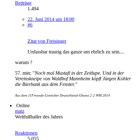
Beiträge
1.494
22. Juni 2014 um 18:00
#6
Zitat von Freisinger
Unfassbar traurig das ganze um ehrlich zu sein....
warum ?
57. min: "
Noch mal Mustafi in der Zeitlupe. Und in der
Vereinskneipe von Waldhof Mannheim köpft Jürgen Kohler
die Bierbank aus dem Fenster."
Aus dem 11Freunde-Liveticker Deutschland-Ghana 2:2 WM 2014
Online
matz
Weltfußballer des Jahres
Reaktionen
5.055