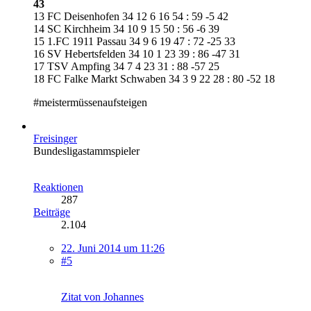
43
13 FC Deisenhofen 34 12 6 16 54 : 59 -5 42
14 SC Kirchheim 34 10 9 15 50 : 56 -6 39
15 1.FC 1911 Passau 34 9 6 19 47 : 72 -25 33
16 SV Hebertsfelden 34 10 1 23 39 : 86 -47 31
17 TSV Ampfing 34 7 4 23 31 : 88 -57 25
18 FC Falke Markt Schwaben 34 3 9 22 28 : 80 -52 18
#meistermüssenaufsteigen
Freisinger
Bundesligastammspieler
Reaktionen
287
Beiträge
2.104
22. Juni 2014 um 11:26
#5
Zitat von Johannes