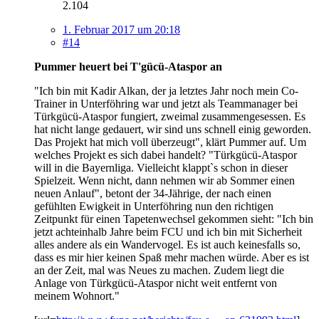
2.104
1. Februar 2017 um 20:18
#14
Pummer heuert bei T'gücü-Ataspor an
"Ich bin mit Kadir Alkan, der ja letztes Jahr noch mein Co-
Trainer in Unterföhring war und jetzt als Teammanager bei
Türkgücü-Ataspor fungiert, zweimal zusammengesessen. Es
hat nicht lange gedauert, wir sind uns schnell einig geworden.
Das Projekt hat mich voll überzeugt", klärt Pummer auf. Um
welches Projekt es sich dabei handelt? "Türkgücü-Ataspor
will in die Bayernliga. Vielleicht klappt`s schon in dieser
Spielzeit. Wenn nicht, dann nehmen wir ab Sommer einen
neuen Anlauf", betont der 34-Jährige, der nach einen
gefühlten Ewigkeit in Unterföhring nun den richtigen
Zeitpunkt für einen Tapetenwechsel gekommen sieht: "Ich bin
jetzt achteinhalb Jahre beim FCU und ich bin mit Sicherheit
alles andere als ein Wandervogel. Es ist auch keinesfalls so,
dass es mir hier keinen Spaß mehr machen würde. Aber es ist
an der Zeit, mal was Neues zu machen. Zudem liegt die
Anlage von Türkgücü-Ataspor nicht weit entfernt von
meinem Wohnort."