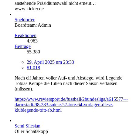
anstehende Präsidiumswahl nicht erneut…
www.kicker.de
Speldorfer
Boardteam: Admin
Reaktionen
4.963
Beiträge
55.380
29. April 2025 um 23:33
#1.018
Nach elf Jahren voller Auf- und Abstiege, wird Legende
Tobias Kempe die Lilien nach dieser Saison verlassen
(müssen).
https://www.reviersport.de/fussball/2bundesliga/a615577---
darmstadt-98-283-spiele-57-tore-64-vorlagen-diese-
klublegende-tritt-ab.html
Semi Silesian
Oller Schafskopp