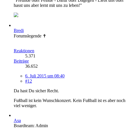
"Freunde oder Feinde - Dafür oder Dagegen - Liebt uns oder
hasst uns aber lernt mit uns zu leben!"
Bredi
Forumslegende ✝
Reaktionen
5.371
Beiträge
36.652
6. Juli 2015 um 08:40
#12
Da hast Du sicher Recht.
Fußball ist kein Wunschkonzert. Kein Fußball ist es aber noch
viel weniger.
Asa
Boardteam: Admin