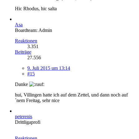
Hic Rhodus, hic salta
Asa
Boardteam: Admin
Reaktionen
3.351
Beiträge
27.556
9. Juli 2015 um 13:14
#15
Danke
hui, Villingen hatte ich auf dem Zettel, und dann noch auf
´nem Freitag, sehr nice
peterenis
Drittligaprofi
Reaktionen