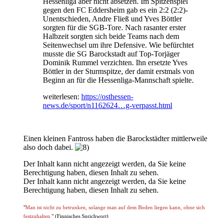
Hessenliga aber nicht absetzen. Im Spitzenspiel
gegen den FC Eddersheim gab es ein 2:2 (2:2)-
Unentschieden, Andre Fließ und Yves Böttler
sorgten für die SGB-Tore. Nach rasanter erster
Halbzeit sorgten sich beide Teams nach dem
Seitenwechsel um ihre Defensive. Wie befürchtet
musste die SG Barockstadt auf Top-Torjäger
Dominik Rummel verzichten. Ihn ersetzte Yves
Böttler in der Sturmspitze, der damit erstmals von
Beginn an für die Hessenliga-Mannschaft spielte.
weiterlesen:
https://osthessen-
news.de/sport/n1162624…g-verpasst.html
Einen kleinen Fantross haben die Barockstädter mittlerweile
also doch dabei.
Der Inhalt kann nicht angezeigt werden, da Sie keine
Berechtigung haben, diesen Inhalt zu sehen.
Der Inhalt kann nicht angezeigt werden, da Sie keine
Berechtigung haben, diesen Inhalt zu sehen.
"
Man ist nicht zu betrunken, solange man auf dem Boden liegen kann, ohne sich
festzuhalten.
" (Finnisches Sprichwort)