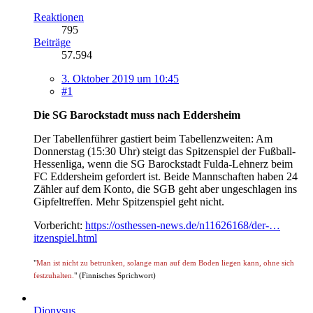
Reaktionen
795
Beiträge
57.594
3. Oktober 2019 um 10:45
#1
Die SG Barockstadt muss nach Eddersheim
Der Tabellenführer gastiert beim Tabellenzweiten: Am
Donnerstag (15:30 Uhr) steigt das Spitzenspiel der Fußball-
Hessenliga, wenn die SG Barockstadt Fulda-Lehnerz beim
FC Eddersheim gefordert ist. Beide Mannschaften haben 24
Zähler auf dem Konto, die SGB geht aber ungeschlagen ins
Gipfeltreffen. Mehr Spitzenspiel geht nicht.
Vorbericht:
https://osthessen-news.de/n11626168/der-…
itzenspiel.html
"
Man ist nicht zu betrunken, solange man auf dem Boden liegen kann, ohne sich
festzuhalten.
" (Finnisches Sprichwort)
Dionysus