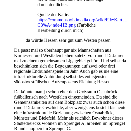
damit deutlicher.
Quelle der Karte:
https://commons.wikimedia.org/wiki/File:Kart…
C3%A4nde-HB.png
(Farbliche
Bearbeitung durch mich)
da würde Hessen sehr gut zum Westen passen
Da passt mal so überhaupt gar nix Mannschaften aus
Kurhessen und Westfalen haben zuletzt vor rund 115 Jahren
mal zu einem gemeinsamen Ligagebiet gehört. Und selbst da
beschränkten sich die Begegnungen auf zwei oder drei
regionale Endrundenspiele im Jahr. Auch gab es nie eine
infrastrukturelle Anbindung selbst des entlegensten
südostwestfälischen Außenpostens Richtung Hessen.
Da könnte man ja schon eher den Großraum Osnabrück
fußballerisch nach Westfalen eingemeinden. Da sind die
Gemeinsamkeiten auf dem Bolzplatz zwar auch schon diese
rund 115 Jahre Geschichte, aber wenigstens besteht bis heute
eine infrastrukturelle Beziehung zwischen Osnabrück,
Münster und Bielefeld. Mehr als reichlich Bewohner dieses
Städtedreiecks wohnen im Sprengel A, arbeiten im Sprengel
B und shoppen im Sprengel C.