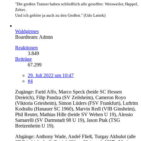
"Die großen Trainer haben schließlich alle gesoffen: Weisweiler, Happel,
Zebec.
Und ich gehöre ja auch zu den Großen." (Udo Lattek)
Waldgirmes
Boardteam: Admin
Reaktionen
3.849
Beiträge
67.299
29. Juli 2022 um 10:47
#4
Zugänge: Farid Affo, Marco Speck (beide SC Hessen
Dreieich), Filip Pandza (SV Zeilsheim), Cameron Royo
(Viktoria Griesheim), Simon Lüders (FSV Frankfurt), Luftrim
Kodraliu (Hanauer SC 1960), Marvin Redl (VfB Ginsheim),
Phil Reuter, Mathias Hille (beide SV Wehen U 19), Alessio
Samarelli (SV Darmstadt 98 U 19), Jason Ptak (TSG
Bretzenheim U 19).
Abgänge: Anthony Wade, André Fließ, Turgay Akbulut (alle