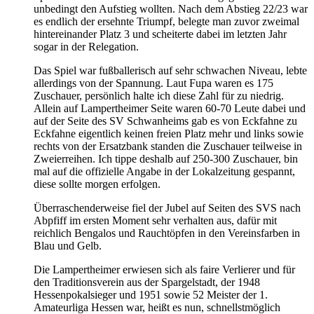
unbedingt den Aufstieg wollten. Nach dem Abstieg 22/23 war
es endlich der ersehnte Triumpf, belegte man zuvor zweimal
hintereinander Platz 3 und scheiterte dabei im letzten Jahr
sogar in der Relegation.
Das Spiel war fußballerisch auf sehr schwachen Niveau, lebte
allerdings von der Spannung. Laut Fupa waren es 175
Zuschauer, persönlich halte ich diese Zahl für zu niedrig.
Allein auf Lampertheimer Seite waren 60-70 Leute dabei und
auf der Seite des SV Schwanheims gab es von Eckfahne zu
Eckfahne eigentlich keinen freien Platz mehr und links sowie
rechts von der Ersatzbank standen die Zuschauer teilweise in
Zweierreihen. Ich tippe deshalb auf 250-300 Zuschauer, bin
mal auf die offizielle Angabe in der Lokalzeitung gespannt,
diese sollte morgen erfolgen.
Überraschenderweise fiel der Jubel auf Seiten des SVS nach
Abpfiff im ersten Moment sehr verhalten aus, dafür mit
reichlich Bengalos und Rauchtöpfen in den Vereinsfarben in
Blau und Gelb.
Die Lampertheimer erwiesen sich als faire Verlierer und für
den Traditionsverein aus der Spargelstadt, der 1948
Hessenpokalsieger und 1951 sowie 52 Meister der 1.
Amateurliga Hessen war, heißt es nun, schnellstmöglich