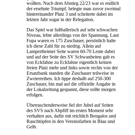
wollten. Nach dem Abstieg 22/23 war es endlich
der ersehnte Triumpf, belegte man zuvor zweimal
hintereinander Platz 3 und scheiterte dabei im
letzten Jahr sogar in der Relegation.
Das Spiel war fußballerisch auf sehr schwachen
Niveau, lebte allerdings von der Spannung. Laut
Fupa waren es 175 Zuschauer, persönlich halte
ich diese Zahl für zu niedrig. Allein auf
Lampertheimer Seite waren 60-70 Leute dabei
und auf der Seite des SV Schwanheims gab es
von Eckfahne zu Eckfahne eigentlich keinen
freien Platz mehr und links sowie rechts von der
Ersatzbank standen die Zuschauer teilweise in
Zweierreihen. Ich tippe deshalb auf 250-300
Zuschauer, bin mal auf die offizielle Angabe in
der Lokalzeitung gespannt, diese sollte morgen
erfolgen.
Überraschenderweise fiel der Jubel auf Seiten
des SVS nach Abpfiff im ersten Moment sehr
verhalten aus, dafür mit reichlich Bengalos und
Rauchtöpfen in den Vereinsfarben in Blau und
Gelb.