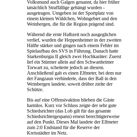
Volksmund auch Galgen genannt, da hier früher
tatsächlich Straffällige gehängt wurden -
ausgetragen. Umgeben ist der Sportplatz von
einem kleinen Wäldchen, Wohngebiet und den
Weinbergen, die für die Region prägend sind.
Während die erste Halbzeit noch ausgeglichen
verlief, wurden die Heppenheimer in der zweiten
Hälfte stärker und gingen nach einem Fehler im
Spielaufbau des SVS in Führung. Danach hatte
Starkenburgia II gleich zwei Hochkaräter: Zuerst
lief ein Stürmer allein auf den Schwanheimer
Torwart zu, scheiterte jedoch an diesem.
Anschließend gab es einen Elfmeter, bei dem nur
der Fangzaun verhinderte, dass der Ball in den
Weinbergen landete, soweit drüber zielte der
Schütze.
Bis auf eine Offensivaktion blieben die Gäste
harmlos. Kurz vor Schluss zeigte der sehr gute
Schiedsrichter (das Lob gilt für das gesamte
Schiedsrichtergespann) erneut berechtigterweise
auf den Punkt. Dieses Mal landete der Elfmeter
zum 2:0 Endstand für die Reserve der
Kreisstädter im Netz.