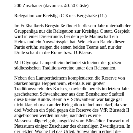
200 Zuschauer (davon ca. 40-50 Gäste)
Relegation zur Kreisliga C Kreis Bergstraße (11.)
Im Fußballkreis Bergstraße findet in diesem Jahr unterhalb der
Gruppenliga nur die Relegation zur Kreisliga C statt. Gespielt
wird in einer Dreierrunde, bei dem jede Mannschaft ein
Heim- und ein Auswärtsspiel hat. Wie ich am Rande dieser
Partie erfuhr, steigen die ersten beiden Teams auf, nur der
Dritte schaut in die Röhre bzw. D-Klasse.
Mit Olympia Lampertheim befindet sich einer der großen
südhessischen Traditionsvereine unter den Releganten.
Neben den Lampertheimern komplettieren die Reserve von
Starkenburgia Heppenheim, ebenfalls ein großer
Traditionsverein des Kreises, sowie die bereits im letzten Jahr
gescheiterten Schwanheimer aus dem Bensheimer Stadtteil
diese kleine Runde. Beim SV Schwanheim war lange gar
nicht klar, ob man an der Relegation teilnehmen darf, da vor
drei Wochen ein Spiel gegen die Reserve des VfR Bürstadt II
abgebrochen werden musste, nachdem es eine
Massenschlägerei gab, ausgelöst vom Bürstädter Torwart und
Platzsturm einiger Zuschauer des ehemaligen Zweitligisten. In
der letzten Woche fiel das Urteil, Schwanheim erhielt die