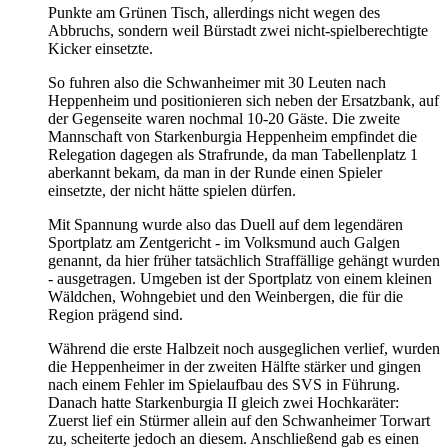
Punkte am Grünen Tisch, allerdings nicht wegen des
Abbruchs, sondern weil Bürstadt zwei nicht-spielberechtigte
Kicker einsetzte.
So fuhren also die Schwanheimer mit 30 Leuten nach
Heppenheim und positionieren sich neben der Ersatzbank, auf
der Gegenseite waren nochmal 10-20 Gäste. Die zweite
Mannschaft von Starkenburgia Heppenheim empfindet die
Relegation dagegen als Strafrunde, da man Tabellenplatz 1
aberkannt bekam, da man in der Runde einen Spieler
einsetzte, der nicht hätte spielen dürfen.
Mit Spannung wurde also das Duell auf dem legendären
Sportplatz am Zentgericht - im Volksmund auch Galgen
genannt, da hier früher tatsächlich Straffällige gehängt wurden
- ausgetragen. Umgeben ist der Sportplatz von einem kleinen
Wäldchen, Wohngebiet und den Weinbergen, die für die
Region prägend sind.
Während die erste Halbzeit noch ausgeglichen verlief, wurden
die Heppenheimer in der zweiten Hälfte stärker und gingen
nach einem Fehler im Spielaufbau des SVS in Führung.
Danach hatte Starkenburgia II gleich zwei Hochkaräter:
Zuerst lief ein Stürmer allein auf den Schwanheimer Torwart
zu, scheiterte jedoch an diesem. Anschließend gab es einen