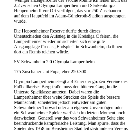
Weniger anzeigenUnter der Woche konnte ich leider nicht das
2:2 zwischen Olympia Lampertheim und Starkenburgia
Heppenheim II vor Ort verfolgen, das vor 250 Zuschauern
auf dem Hauptfeld im Adam-Günderoth-Stadion ausgetragen
wurde.
Die Heppenheimer Reserve durfte durch dieses
Unentschieden den Aufstieg in die Kreisliga C feiern, die
Lampertheimer wiederum sicherten sich eine gute
Ausgangslage für das „Endspiel“ in Schwanheim, da ihnen
dort ein Remis reichen würde.
SV Schwanheim 2:0 Olympia Lampertheim
175 Zuschauer laut Fupa, eher 250-300
Olympia Lampertheim steigt ab! Einer der großen Vereine des
Fußballkreises Bergstraße muss den bitteren Gang in die
Unterste Spielklasse antreten. Dabei waren die
Lampertheimer über weite Strecken des Spiels die bessere
Mannschaft, scheiterten jedoch entweder am guten
Schwanheimer Torwart oder am eigenen Unvermögen oder
ein Schwanheimer Spieler warf sich im letzten Moment noch
dazwischen. Generell war das von Schwanheimer Seite eine
beeindruckende kämpferische Leistung. Man spürte, dass die
Spieler des 1958 im Bensheimer Stadtteil gegründeten Vereins