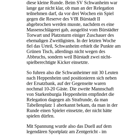
diese kleine Runde. Beim SV Schwanheim war
lange gar nicht klar, ob man an der Relegation
teilnehmen darf, da vor drei Wochen ein Spiel
gegen die Reserve des VfR Bürstadt II
abgebrochen werden musste, nachdem es eine
Massenschlägerei gab, ausgelöst vom Bürstädter
Torwart und Platzsturm einiger Zuschauer des
ehemaligen Zweitligisten. In der letzten Woche
fiel das Urteil, Schwanheim erhielt die Punkte am
Grünen Tisch, allerdings nicht wegen des
Abbruchs, sondern weil Bürstadt zwei nicht-
spielberechtigte Kicker einsetzte.
So fuhren also die Schwanheimer mit 30 Leuten
nach Heppenheim und positionieren sich neben
der Ersatzbank, auf der Gegenseite waren
nochmal 10-20 Gäste. Die zweite Mannschaft
von Starkenburgia Heppenheim empfindet die
Relegation dagegen als Strafrunde, da man
Tabellenplatz 1 aberkannt bekam, da man in der
Runde einen Spieler einsetzte, der nicht hätte
spielen dürfen.
Mit Spannung wurde also das Duell auf dem
legendären Sportplatz am Zentgericht - im