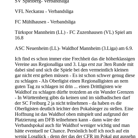
SV Spielberg- Verbandsliga
VFL Neckarau - Verbandsliga
FC Mühlhausen - Verbandsliga
Türkspor Mannheim (LL) - FC Zuzenhausen (VL) Spiel am
16.8
ASC Neuenheim (LL)- Waldhof Mannheim (3.Liga) am 6.9.
Ich find es schon immer eine Frechheit das die höherklassigen
Vereine aus Regionalliga und 3. Liga erst zur 3ten Runde mit
dabei sind und sich die Spiele bei den vermeintlich kleinen
gar nicht erst geben müssen - Es ist schon schwer genug diese
zu schlagen - Als Oberligist einen Regionalligisten an nem
guten Tag zu schlagen ist drin ... einen Drittligisten wie
Waldhof zu schlagen dürfte trotzdem an ein Wunder Grenzen
- In Württemberg gibts da keinen und im südbadischen darf
der SC Freiburg 2 ja nicht teilnehmen - da haben es die
Oberligisten deutlich leichter den Pokalsieger zu stellen. Eine
Hoffnung ist das Waldhof oben mitspielt und aufgrund der
Platzierung am DFB teilnehmen kann - dann wäre der
Verbandspokal auch für Waldhof weniger wichtig und man
hätte eventuell ne Chance. Persönlich hoff ich noch auf ein
wenig Losglück - denn der das der CFR im Pokal gut aussehn