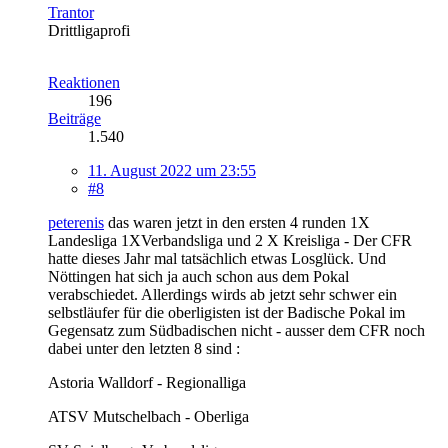
Trantor
Drittligaprofi
Reaktionen
196
Beiträge
1.540
11. August 2022 um 23:55
#8
peterenis
das waren jetzt in den ersten 4 runden 1X
Landesliga 1XVerbandsliga und 2 X Kreisliga - Der CFR
hatte dieses Jahr mal tatsächlich etwas Losglück. Und
Nöttingen hat sich ja auch schon aus dem Pokal
verabschiedet. Allerdings wirds ab jetzt sehr schwer ein
selbstläufer für die oberligisten ist der Badische Pokal im
Gegensatz zum Südbadischen nicht - ausser dem CFR noch
dabei unter den letzten 8 sind :
Astoria Walldorf - Regionalliga
ATSV Mutschelbach - Oberliga