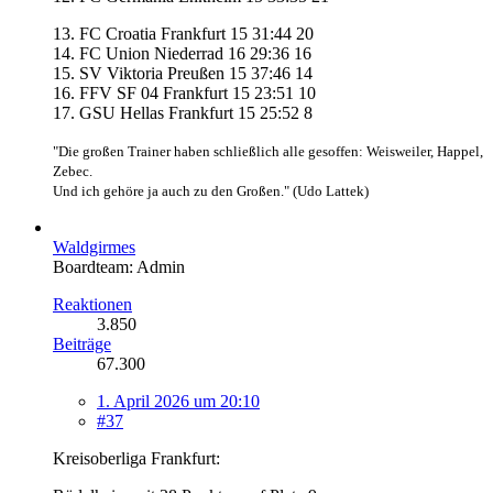
13. FC Croatia Frankfurt 15 31:44 20
14. FC Union Niederrad 16 29:36 16
15. SV Viktoria Preußen 15 37:46 14
16. FFV SF 04 Frankfurt 15 23:51 10
17. GSU Hellas Frankfurt 15 25:52 8
"Die großen Trainer haben schließlich alle gesoffen: Weisweiler, Happel,
Zebec.
Und ich gehöre ja auch zu den Großen." (Udo Lattek)
Waldgirmes
Boardteam: Admin
Reaktionen
3.850
Beiträge
67.300
1. April 2026 um 20:10
#37
Kreisoberliga Frankfurt: