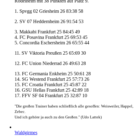
Rödelheim mit 38 Punkten auf Platz 9.
1. Spvgg 02 Griesheim 26 83:38 58
2. SV 07 Heddernheim 26 91:54 53
3. Makkabi Frankfurt 25 84:45 49
4. FC Posavina Frankfurt 25 69:53 45
5. Concordia Eschersheim 26 65:55 44
11. SV Viktoria Preußen 25 65:69 30
12. FC Union Niederrad 26 49:63 28
13. FC Germania Enkheim 25 50:61 28
14. SG Westend Frankfurt 25 57:73 26
15. FC Croatia Frankfurt 25 45:87 22
16. GSU Hellas Frankfurt 25 42:89 18
17. FFV SF 04 Frankfurt 25 32:87 10
"Die großen Trainer haben schließlich alle gesoffen: Weisweiler, Happel,
Zebec.
Und ich gehöre ja auch zu den Großen." (Udo Lattek)
Waldgirmes