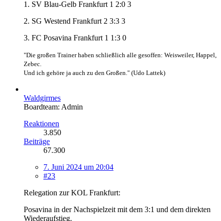
1. SV Blau-Gelb Frankfurt 1 2:0 3
2. SG Westend Frankfurt 2 3:3 3
3. FC Posavina Frankfurt 1 1:3 0
"Die großen Trainer haben schließlich alle gesoffen: Weisweiler, Happel,
Zebec.
Und ich gehöre ja auch zu den Großen." (Udo Lattek)
Waldgirmes
Boardteam: Admin
Reaktionen
3.850
Beiträge
67.300
7. Juni 2024 um 20:04
#23
Relegation zur KOL Frankfurt:
Posavina in der Nachspielzeit mit dem 3:1 und dem direkten
Wiederaufstieg.