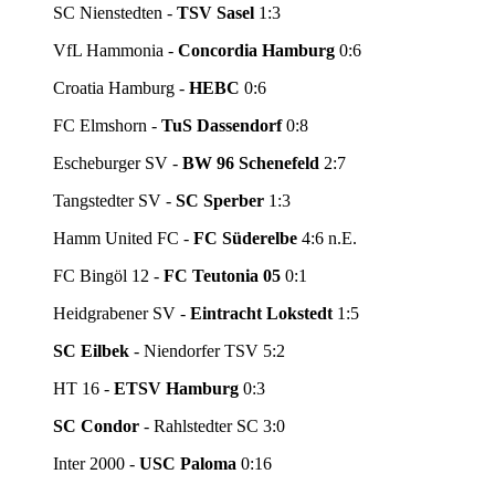
SC Nienstedten -
TSV Sasel
1:3
VfL Hammonia -
Concordia Hamburg
0:6
Croatia Hamburg -
HEBC
0:6
FC Elmshorn -
TuS Dassendorf
0:8
Escheburger SV -
BW 96 Schenefeld
2:7
Tangstedter SV -
SC Sperber
1:3
Hamm United FC -
FC Süderelbe
4:6 n.E.
FC Bingöl 12 -
FC Teutonia 05
0:1
Heidgrabener SV -
Eintracht Lokstedt
1:5
SC Eilbek
- Niendorfer TSV 5:2
HT 16 -
ETSV Hamburg
0:3
SC Condor
- Rahlstedter SC 3:0
Inter 2000 -
USC Paloma
0:16