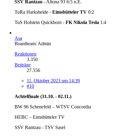
SSV Rantzau
- Altona 93 6:5 n.E.
TuRa Harksheide -
Eimsbütteler TV
0:2
TuS Holstein Quickborn -
FK Nikola Tesla
1:4
Asa
Boardteam: Admin
Reaktionen
3.350
Beiträge
27.556
11. Oktober 2023 um 14:39
#10
Achtelfinale (31.10. - 02.11.)
BW 96 Schenefeld – WTSV Concordia
HEBC – Eimsbütteler TV
SSV Rantzau - TSV Sasel