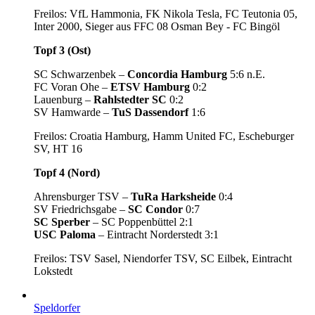
Freilos: VfL Hammonia, FK Nikola Tesla, FC Teutonia 05,
Inter 2000, Sieger aus FFC 08 Osman Bey - FC Bingöl
Topf 3 (Ost)
SC Schwarzenbek –
Concordia Hamburg
5:6 n.E.
FC Voran Ohe –
ETSV Hamburg
0:2
Lauenburg –
Rahlstedter SC
0:2
SV Hamwarde –
TuS Dassendorf
1:6
Freilos: Croatia Hamburg, Hamm United FC, Escheburger
SV, HT 16
Topf 4 (Nord)
Ahrensburger TSV –
TuRa Harksheide
0:4
SV Friedrichsgabe –
SC Condor
0:7
SC Sperber
– SC Poppenbüttel 2:1
USC Paloma
– Eintracht Norderstedt 3:1
Freilos: TSV Sasel, Niendorfer TSV, SC Eilbek, Eintracht
Lokstedt
Speldorfer