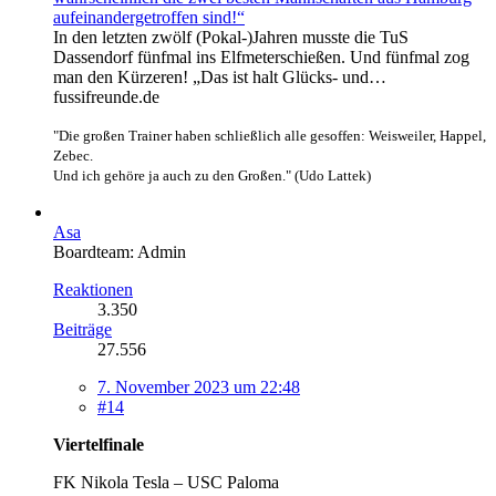
aufeinandergetroffen sind!“
In den letzten zwölf (Pokal-)Jahren musste die TuS
Dassendorf fünfmal ins Elfmeterschießen. Und fünfmal zog
man den Kürzeren! „Das ist halt Glücks- und…
fussifreunde.de
"Die großen Trainer haben schließlich alle gesoffen: Weisweiler, Happel,
Zebec.
Und ich gehöre ja auch zu den Großen." (Udo Lattek)
Asa
Boardteam: Admin
Reaktionen
3.350
Beiträge
27.556
7. November 2023 um 22:48
#14
Viertelfinale
FK Nikola Tesla – USC Paloma