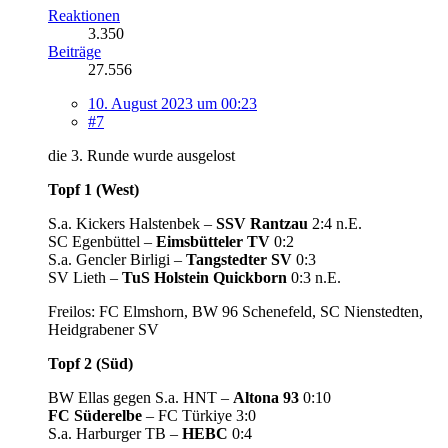
Reaktionen
3.350
Beiträge
27.556
10. August 2023 um 00:23
#7
die 3. Runde wurde ausgelost
Topf 1 (West)
S.a. Kickers Halstenbek –
SSV Rantzau
2:4 n.E.
SC Egenbüttel –
Eimsbütteler TV
0:2
S.a. Gencler Birligi –
Tangstedter SV
0:3
SV Lieth –
TuS Holstein Quickborn
0:3 n.E.
Freilos: FC Elmshorn, BW 96 Schenefeld, SC Nienstedten,
Heidgrabener SV
Topf 2 (Süd)
BW Ellas gegen S.a. HNT –
Altona 93
0:10
FC Süderelbe
– FC Türkiye 3:0
S.a. Harburger TB –
HEBC
0:4