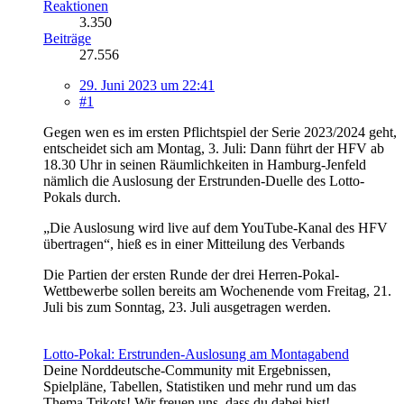
Reaktionen
3.350
Beiträge
27.556
29. Juni 2023 um 22:41
#1
Gegen wen es im ersten Pflichtspiel der Serie 2023/2024 geht,
entscheidet sich am Montag, 3. Juli: Dann führt der HFV ab
18.30 Uhr in seinen Räumlichkeiten in Hamburg-Jenfeld
nämlich die Auslosung der Erstrunden-Duelle des Lotto-
Pokals durch.
„Die Auslosung wird live auf dem YouTube-Kanal des HFV
übertragen“, hieß es in einer Mitteilung des Verbands
Die Partien der ersten Runde der drei Herren-Pokal-
Wettbewerbe sollen bereits am Wochenende vom Freitag, 21.
Juli bis zum Sonntag, 23. Juli ausgetragen werden.
Lotto-Pokal: Erstrunden-Auslosung am Montagabend
Deine Norddeutsche-Community mit Ergebnissen,
Spielpläne, Tabellen, Statistiken und mehr rund um das
Thema Trikots! Wir freuen uns, dass du dabei bist!