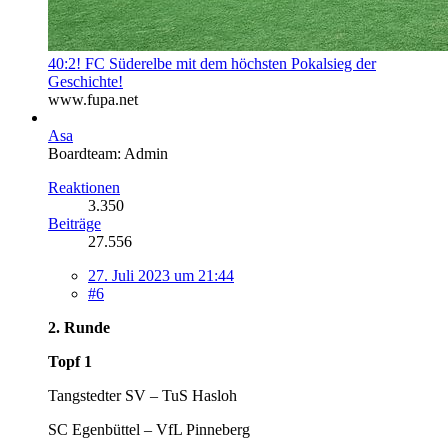
40:2! FC Süderelbe mit dem höchsten Pokalsieg der
Geschichte!
www.fupa.net
Asa
Boardteam: Admin
Reaktionen
3.350
Beiträge
27.556
27. Juli 2023 um 21:44
#6
2. Runde
Topf 1
Tangstedter SV – TuS Hasloh
SC Egenbüttel – VfL Pinneberg