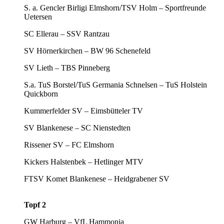
S. a. Gencler Birligi Elmshorn/TSV Holm – Sportfreunde
Uetersen
SC Ellerau – SSV Rantzau
SV Hörnerkirchen – BW 96 Schenefeld
SV Lieth – TBS Pinneberg
S.a. TuS Borstel/TuS Germania Schnelsen – TuS Holstein
Quickborn
Kummerfelder SV – Eimsbütteler TV
SV Blankenese – SC Nienstedten
Rissener SV – FC Elmshorn
Kickers Halstenbek – Hetlinger MTV
FTSV Komet Blankenese – Heidgrabener SV
Topf 2
GW Harburg – VfL Hammonia