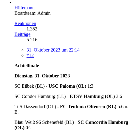
Hilfemann
Boardteam: Admin
Reaktionen
1.352
Beiträge
5.216
31. Oktober 2023 um 22:14
#12
Achtelfinale
Dienstag, 31. Oktober 2023
SC Eilbek (BL) -
USC Paloma (OL)
1:3
SC Condor Hamburg (LL) -
ETSV Hamburg (OL)
3:6
TuS Dassendorf (OL) -
FC Teutonia Ottensen (RL)
5:6 n.
E.
Blau-Weiß 96 Schenefeld (BL) -
SC Concordia Hamburg
(OL)
0:2