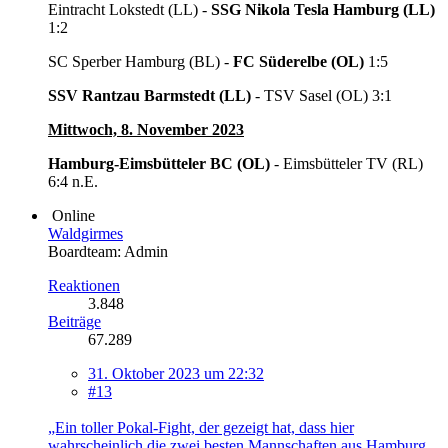
Eintracht Lokstedt (LL) -
SSG Nikola Tesla Hamburg (LL)
1:2
SC Sperber Hamburg (BL) -
FC Süderelbe (OL)
1:5
SSV Rantzau Barmstedt (LL)
- TSV Sasel (OL) 3:1
Mittwoch, 8. November 2023
Hamburg-Eimsbütteler BC (OL)
- Eimsbütteler TV (RL)
6:4 n.E.
Online
Waldgirmes
Boardteam: Admin
Reaktionen
3.848
Beiträge
67.289
31. Oktober 2023 um 22:32
#13
„Ein toller Pokal-Fight, der gezeigt hat, dass hier
wahrscheinlich die zwei besten Mannschaften aus Hamburg