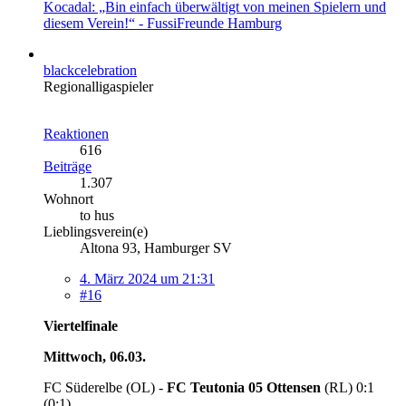
Kocadal: „Bin einfach überwältigt von meinen Spielern und
diesem Verein!“ - FussiFreunde Hamburg
blackcelebration
Regionalligaspieler
Reaktionen
616
Beiträge
1.307
Wohnort
to hus
Lieblingsverein(e)
Altona 93, Hamburger SV
4. März 2024 um 21:31
#16
Viertelfinale
Mittwoch, 06.03.
FC Süderelbe (OL) -
FC Teutonia 05 Ottensen
(RL) 0:1
(0:1)