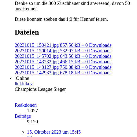
Denke so um die 300 Zuschhauer sind anwesend, davon 50
aus Hennef.
Diese konnten soeben das 1:0 für Hennef feiern.
Dateien
20231015_150421.jpg
857,56 kB – 0 Downloads
20231015_150014.jpg
532,07 kB – 0 Downloads
20231015_145702.jpg
643,56 kB – 0 Downloads
20231015_143232.jpg
466,15 kB – 0 Downloads
20231015_143127.jpg
750,88 kB – 0 Downloads
20231015_142933.jpg
678,18 kB – 0 Downloads
Online
linkinkev
Champions League Sieger
Reaktionen
1.057
Beiträge
9.150
15. Oktober 2023 um 15:45