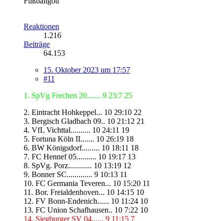
Fußballgott
Reaktionen
1.216
Beiträge
64.153
15. Oktober 2023 um 17:57
#11
1. SpVg Frechen 20....... 9 23:7 25
2. Eintracht Hohkeppel... 10 29:10 22
3. Bergisch Gladbach 09.. 10 21:12 21
4. VfL Vichttal.......... 10 24:11 19
5. Fortuna Köln II....... 10 26:19 18
6. BW Königsdorf......... 10 18:11 18
7. FC Hennef 05.......... 10 19:17 13
8. SpVg. Porz............ 10 13:19 12
9. Bonner SC............. 9 10:13 11
10. FC Germania Teveren... 10 15:20 11
11. Bor. Freialdenhoven... 10 14:15 10
12. FV Bonn-Endenich...... 10 11:24 10
13. FC Union Schafhausen.. 10 7:22 10
14. Siegburger SV 04...... 9 11:15 7