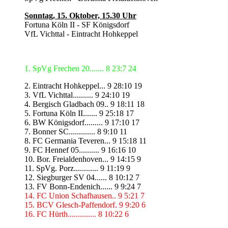
Sonntag, 15. Oktober, 15.30 Uhr
Fortuna Köln II - SF Königsdorf
VfL Vichttal - Eintracht Hohkeppel
1. SpVg Frechen 20....... 8 23:7 24
2. Eintracht Hohkeppel... 9 28:10 19
3. VfL Vichttal.......... 9 24:10 19
4. Bergisch Gladbach 09.. 9 18:11 18
5. Fortuna Köln II....... 9 25:18 17
6. BW Königsdorf......... 9 17:10 17
7. Bonner SC............. 8 9:10 11
8. FC Germania Teveren... 9 15:18 11
9. FC Hennef 05.......... 9 16:16 10
10. Bor. Freialdenhoven... 9 14:15 9
11. SpVg. Porz............ 9 11:19 9
12. Siegburger SV 04...... 8 10:12 7
13. FV Bonn-Endenich...... 9 9:24 7
14. FC Union Schafhausen.. 9 5:21 7
15. BCV Glesch-Paffendorf. 9 9:20 6
16. FC Hürth.............. 8 10:22 6