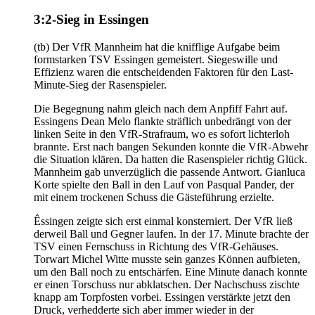
3:2-Sieg in Essingen
(tb) Der VfR Mannheim hat die knifflige Aufgabe beim
formstarken TSV Essingen gemeistert. Siegeswille und
Effizienz waren die entscheidenden Faktoren für den Last-
Minute-Sieg der Rasenspieler.
Die Begegnung nahm gleich nach dem Anpfiff Fahrt auf.
Essingens Dean Melo flankte sträflich unbedrängt von der
linken Seite in den VfR-Strafraum, wo es sofort lichterloh
brannte. Erst nach bangen Sekunden konnte die VfR-Abwehr
die Situation klären. Da hatten die Rasenspieler richtig Glück.
Mannheim gab unverzüglich die passende Antwort. Gianluca
Korte spielte den Ball in den Lauf von Pasqual Pander, der
mit einem trockenen Schuss die Gästeführung erzielte.
Êssingen zeigte sich erst einmal konsterniert. Der VfR ließ
derweil Ball und Gegner laufen. In der 17. Minute brachte der
TSV einen Fernschuss in Richtung des VfR-Gehäuses.
Torwart Michel Witte musste sein ganzes Können aufbieten,
um den Ball noch zu entschärfen. Eine Minute danach konnte
er einen Torschuss nur abklatschen. Der Nachschuss zischte
knapp am Torpfosten vorbei. Essingen verstärkte jetzt den
Druck, verhedderte sich aber immer wieder in der