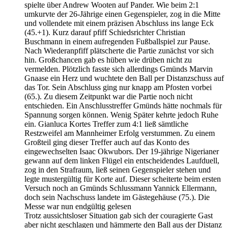
spielte über Andrew Wooten auf Pander. Wie beim 2:1
umkurvte der 26-Jährige einen Gegenspieler, zog in die Mitte
und vollendete mit einem präzisen Abschluss ins lange Eck
(45.+1). Kurz darauf pfiff Schiedsrichter Christian
Buschmann in einem aufregenden Fußballspiel zur Pause.
Nach Wiederanpfiff plätscherte die Partie zunächst vor sich
hin. Großchancen gab es hüben wie drüben nicht zu
vermelden. Plötzlich fasste sich allerdings Gmünds Marvin
Gnaase ein Herz und wuchtete den Ball per Distanzschuss auf
das Tor. Sein Abschluss ging nur knapp am Pfosten vorbei
(65.). Zu diesem Zeitpunkt war die Partie noch nicht
entschieden. Ein Anschlusstreffer Gmünds hätte nochmals für
Spannung sorgen können. Wenig Später kehrte jedoch Ruhe
ein. Gianluca Kortes Treffer zum 4:1 ließ sämtliche
Restzweifel am Mannheimer Erfolg verstummen. Zu einem
Großteil ging dieser Treffer auch auf das Konto des
eingewechselten Isaac Okwubors. Der 19-jährige Nigerianer
gewann auf dem linken Flügel ein entscheidendes Laufduell,
zog in den Strafraum, ließ seinen Gegenspieler stehen und
legte mustergültig für Korte auf. Dieser scheiterte beim ersten
Versuch noch an Gmünds Schlussmann Yannick Ellermann,
doch sein Nachschuss landete im Gästegehäuse (75.). Die
Messe war nun endgültig gelesen
Trotz aussichtsloser Situation gab sich der couragierte Gast
aber nicht geschlagen und hämmerte den Ball aus der Distanz