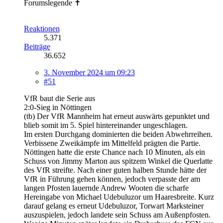
Forumslegende ✝
Reaktionen
5.371
Beiträge
36.652
3. November 2024 um 09:23
#51
VfR baut die Serie aus
2:0-Sieg in Nöttingen
(tb) Der VfR Mannheim hat erneut auswärts gepunktet und
blieb somit im 5. Spiel hintereinander ungeschlagen.
Im
ersten Durchgang dominierten die beiden Abwehrreihen.
Verbissene Zweikämpfe im Mittelfeld prägten die Partie.
Nöttingen hatte die erste Chance nach 10 Minuten, als ein
Schuss von Jimmy Marton aus spitzem Winkel die Querlatte
des VfR streifte. Nach einer guten halben Stunde hätte der
VfR in Führung gehen können, jedoch verpasste der am
langen Pfosten lauernde Andrew Wooten die scharfe
Hereingabe von Michael Udebuluzor um Haaresbreite. Kurz
darauf gelang es erneut Udebuluzor, Torwart Marksteiner
auszuspielen, jedoch landete sein Schuss am Außenpfosten.