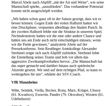
Marcel Abele nach Abpfiff „mit der Art und Weise“, wie seine
Mannschaft spielte, „unzufrieden“. Das vorhandene Potenzial
konnte nicht ausgeschöpft werden.
„Wir haben schon ganz oft in der Saison gezeigt, dass wir es
besser können. Gegen Ende der ersten Halbzeit hatten wir
eine Druckphase, verpassten allerdings den finalen Punch. In
der zweiten Halbzeit fehlte mir die Struktur in unserem Spiel.
Nichtsdestotrotz hatten wir die eine oder andere Chance und
hätten uns am Ende auch nicht entschuldigen müssen, wenn
wir die Partie gewinnen,“ analysierte Abele auf der
Pressekonferenz. Sein Reutlinger Amtskollege Alexander
Strehmel zeigte sich nach Abpfiff zufrieden. Strehmel lobte
die Einstellung seines Teams und hob vor allem das
aggressive Zweikampfverhalten hervor. „Die Mannschaft hat
das super gemacht und darüber hinaus auch spielerische
Akzente gesetzt. Wir sind auf dem richtigen Pfad, so kann es
weitergehen für uns“, erklärte der SSV-Coach.
VfR Mannheim:
Witte, Sentürk, Vrella, Becker, Rona, Marx, Krüger, Ulusoy
(61. Kwadwo), Esswein, Pander (79. Okwubor), Wooten (61.
Udebuluzor)