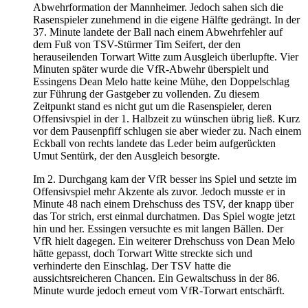
Abwehrformation der Mannheimer. Jedoch sahen sich die
Rasenspieler zunehmend in die eigene Hälfte gedrängt. In der
37. Minute landete der Ball nach einem Abwehrfehler auf
dem Fuß von TSV-Stürmer Tim Seifert, der den
herauseilenden Torwart Witte zum Ausgleich überlupfte. Vier
Minuten später wurde die VfR-Abwehr überspielt und
Essingens Dean Melo hatte keine Mühe, den Doppelschlag
zur Führung der Gastgeber zu vollenden. Zu diesem
Zeitpunkt stand es nicht gut um die Rasenspieler, deren
Offensivspiel in der 1. Halbzeit zu wünschen übrig ließ. Kurz
vor dem Pausenpfiff schlugen sie aber wieder zu. Nach einem
Eckball von rechts landete das Leder beim aufgerückten
Umut Sentürk, der den Ausgleich besorgte.
Im 2. Durchgang kam der VfR besser ins Spiel und setzte im
Offensivspiel mehr Akzente als zuvor. Jedoch musste er in
Minute 48 nach einem Drehschuss des TSV, der knapp über
das Tor strich, erst einmal durchatmen. Das Spiel wogte jetzt
hin und her. Essingen versuchte es mit langen Bällen. Der
VfR hielt dagegen. Ein weiterer Drehschuss von Dean Melo
hätte gepasst, doch Torwart Witte streckte sich und
verhinderte den Einschlag. Der TSV hatte die
aussichtsreicheren Chancen. Ein Gewaltschuss in der 86.
Minute wurde jedoch erneut vom VfR-Torwart entschärft.