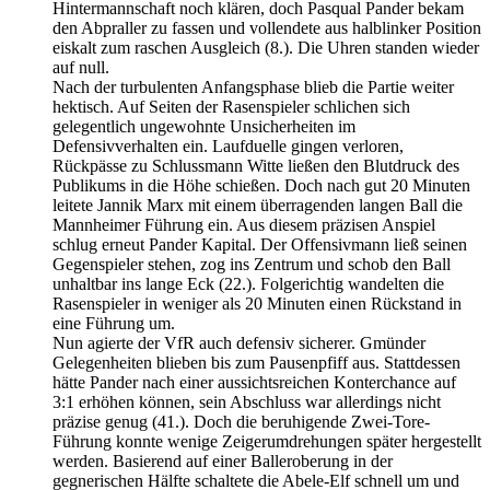
Hintermannschaft noch klären, doch Pasqual Pander bekam
den Abpraller zu fassen und vollendete aus halblinker Position
eiskalt zum raschen Ausgleich (8.). Die Uhren standen wieder
auf null.
Nach der turbulenten Anfangsphase blieb die Partie weiter
hektisch. Auf Seiten der Rasenspieler schlichen sich
gelegentlich ungewohnte Unsicherheiten im
Defensivverhalten ein. Laufduelle gingen verloren,
Rückpässe zu Schlussmann Witte ließen den Blutdruck des
Publikums in die Höhe schießen. Doch nach gut 20 Minuten
leitete Jannik Marx mit einem überragenden langen Ball die
Mannheimer Führung ein. Aus diesem präzisen Anspiel
schlug erneut Pander Kapital. Der Offensivmann ließ seinen
Gegenspieler stehen, zog ins Zentrum und schob den Ball
unhaltbar ins lange Eck (22.). Folgerichtig wandelten die
Rasenspieler in weniger als 20 Minuten einen Rückstand in
eine Führung um.
Nun agierte der VfR auch defensiv sicherer. Gmünder
Gelegenheiten blieben bis zum Pausenpfiff aus. Stattdessen
hätte Pander nach einer aussichtsreichen Konterchance auf
3:1 erhöhen können, sein Abschluss war allerdings nicht
präzise genug (41.). Doch die beruhigende Zwei-Tore-
Führung konnte wenige Zeigerumdrehungen später hergestellt
werden. Basierend auf einer Balleroberung in der
gegnerischen Hälfte schaltete die Abele-Elf schnell um und