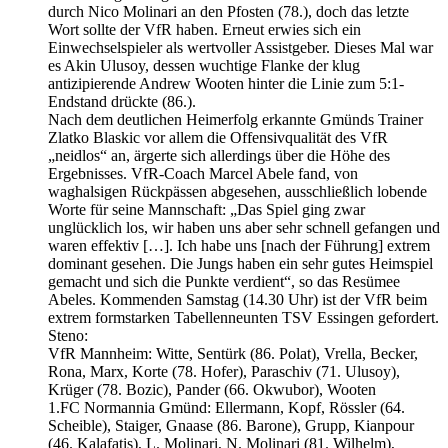
durch Nico Molinari an den Pfosten (78.), doch das letzte
Wort sollte der VfR haben. Erneut erwies sich ein
Einwechselspieler als wertvoller Assistgeber. Dieses Mal war
es Akin Ulusoy, dessen wuchtige Flanke der klug
antizipierende Andrew Wooten hinter die Linie zum 5:1-
Endstand drückte (86.).
Nach dem deutlichen Heimerfolg erkannte Gmünds Trainer
Zlatko Blaskic vor allem die Offensivqualität des VfR
„neidlos“ an, ärgerte sich allerdings über die Höhe des
Ergebnisses. VfR-Coach Marcel Abele fand, von
waghalsigen Rückpässen abgesehen, ausschließlich lobende
Worte für seine Mannschaft: „Das Spiel ging zwar
unglücklich los, wir haben uns aber sehr schnell gefangen und
waren effektiv […]. Ich habe uns [nach der Führung] extrem
dominant gesehen. Die Jungs haben ein sehr gutes Heimspiel
gemacht und sich die Punkte verdient“, so das Resümee
Abeles. Kommenden Samstag (14.30 Uhr) ist der VfR beim
extrem formstarken Tabellenneunten TSV Essingen gefordert.
Steno:
VfR Mannheim: Witte, Sentürk (86. Polat), Vrella, Becker,
Rona, Marx, Korte (78. Hofer), Paraschiv (71. Ulusoy),
Krüger (78. Bozic), Pander (66. Okwubor), Wooten
1.FC Normannia Gmünd: Ellermann, Kopf, Rössler (64.
Scheible), Staiger, Gnaase (86. Barone), Grupp, Kianpour
(46. Kalafatis), L. Molinari, N. Molinari (81. Wilhelm),