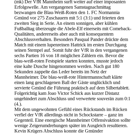
(mk) Der VfR Mannheim surft weiter auf einer imposanten
Erfolgswelle. Am vergangenen Samstagnachmittag
bezwangen die Blau-Weiß-Roten den 1. FC Normannia
Gmünd vor 275 Zuschauern mit 5:1 (3:1) und feierten den
zweiten Sieg in Serie. An einem sonnigen, aber kühlen
Fußballtag überzeugte die Abele-Elf einerseits mit Comeback-
Qualitäten, andererseits aber auch mit
konsequentem
Abschlussverhalten. Besonders Pasqual Pander drückte dem
Match mit einem lupenreinen Hattrick im ersten Durchgang
seinen Stempel auf. Somit fuhr der VfR in den vergangenen
sechs Partien 16 von 18 möglichen Zählern ein. Bevor die
blau-weiß-roten Festspiele starten konnten, musste jedoch
eine kalte Dusche hingenommen werden. Nach gut 180
Sekunden zappelte das Leder bereits im Netz der
Mannheimer. Die blau-weiß-rote Hintermannschaft klärte
einen lang geschlagenen Ball der Gäste unglücklich und
servierte Gmünd die Führung praktisch auf dem Silbertablett.
Folgerichtig kam Joao Victor Schick aus kurzer Distanz
ungehindert zum Abschluss und verwertete souverän zum 0:1
(4.).
Mit dem ungewohnten Gefühl eines Rückstands im Rücken
verfiel der VfR allerdings nicht in Schockstarre – ganz im
Gegenteil. Eine energische Mannheimer Offensivaktion sollte
wenige Zeigerumdrehungen später im Ausgleich resultieren.
Kevin Krügers Abschluss konnte die Gmünder