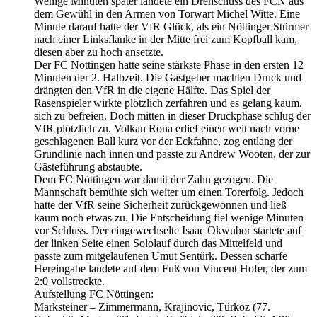
Wenige Minuten später landete ein Drehschuss des FCN aus
dem Gewühl in den Armen von Torwart Michel Witte. Eine
Minute darauf hatte der VfR Glück, als ein Nöttinger Stürmer
nach einer Linksflanke in der Mitte frei zum Kopfball kam,
diesen aber zu hoch ansetzte.
Der FC Nöttingen hatte seine stärkste Phase in den ersten 12
Minuten der 2. Halbzeit. Die Gastgeber machten Druck und
drängten den VfR in die eigene Hälfte. Das Spiel der
Rasenspieler wirkte plötzlich zerfahren und es gelang kaum,
sich zu befreien. Doch mitten in dieser Druckphase schlug der
VfR plötzlich zu. Volkan Rona erlief einen weit nach vorne
geschlagenen Ball kurz vor der Eckfahne, zog entlang der
Grundlinie nach innen und passte zu Andrew Wooten, der zur
Gästeführung abstaubte.
Dem FC Nöttingen war damit der Zahn gezogen. Die
Mannschaft bemühte sich weiter um einen Torerfolg. Jedoch
hatte der VfR seine Sicherheit zurückgewonnen und ließ
kaum noch etwas zu. Die Entscheidung fiel wenige Minuten
vor Schluss. Der eingewechselte Isaac Okwubor startete auf
der linken Seite einen Sololauf durch das Mittelfeld und
passte zum mitgelaufenen Umut Sentürk. Dessen scharfe
Hereingabe landete auf dem Fuß von Vincent Hofer, der zum
2:0 vollstreckte.
Aufstellung FC Nöttingen:
Marksteiner – Zimmermann, Krajinovic, Türköz (77.