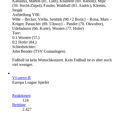
Kabashi), Marton (81. Lutz), Knäblein (69. Rabold), Mijic
(59. Hecht-Zirpel), Fassler, Waldraff (83. Andric), Klemm,
Stojak
Aufstellung VfR:
Witte – Becker, Vrella, Sentürk (90.+2 Bozic) – Rona, Marx –
Krüger, Paraschiv (89. Ulusoy) – Pander (70. Okwubor),
Udebuluzor (66. Korte), Wooten (77. Hofer)
Tore:
0:1 Wooten (57.)
0:2 Hofer (84.)
Schiedsrichter:
John Bender (TSV Gomaringen)
Fußball ist kein Wunschkonzert. Kein Fußball ist es aber noch
viel weniger.
Vf-oreve-R
Europa League Spieler
Reaktionen
124
Beiträge
2.427