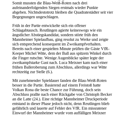
Somit mussten die Blau-Weiß-Roten nach drei
aufeinanderfolgenden Siegen erstmals wieder Punkte
abgeben. Nichtsdestotrotz bleiben die Quadratestädter seit vier
Begegnungen ungeschlagen.
Früh in der Partie entwickelte sich ein offener
Schlagabtausch. Reutlingen agierte keineswegs wie ein
ängstlicher Abstiegskandidat, sondern störte früh den
Mannheimer Spielaufbau, ging resolut zu Werke und zeigte
sich entsprechend konsequent im Zweikampfverhalten.
Bereits nach einer gespielten Minute prüften die Gäste VfR-
Keeper Michel Witte, dem der Ball aus spitzem Winkel durch
die Finger rutschte. Wenige Augenblicke später legte der
zweikampfstarke Gast nach. Luca Meixner kam nach einer
frühen Balleroberung zum Abschluss, allerdings war Witte
rechtzeitig zur Stelle (6.).
Mit zunehmender Spieldauer fanden die Blau-Weiß-Roten
besser in die Partie. Basierend auf einem Freistoß hatte
Volkan Rona die beste Chance zur Führung, doch sein
Abschluss prallte nach einer Rückgabe von Christoph Becker
an die Latte (24.). Eine richtige Mannheimer Druckperiode
entstand in dieser Phase jedoch nicht, denn Reutlingen blieb
gefährlich und lauerte auf Fehler des VfR. Ein missratener
Einwurf der Mannheimer wurde vom auffälligen Meixner