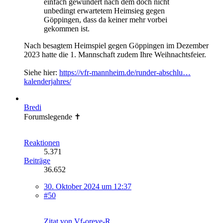
einfach gewundert nach dem doch nicht
unbedingt erwartetem Heimsieg gegen
Göppingen, dass da keiner mehr vorbei
gekommen ist.
Nach besagtem Heimspiel gegen Göppingen im Dezember
2023 hatte die 1. Mannschaft zudem Ihre Weihnachtsfeier.
Siehe hier:
https://vfr-mannheim.de/runder-abschlu…
kalenderjahres/
Bredi
Forumslegende ✝
Reaktionen
5.371
Beiträge
36.652
30. Oktober 2024 um 12:37
#50
Zitat von Vf-oreve-R