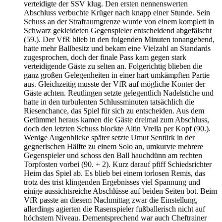
verteidigte der SSV klug. Den ersten nennenswerten
Abschluss verbuchte Krüger nach knapp einer Stunde. Sein
Schuss an der Strafraumgrenze wurde von einem komplett in
Schwarz gekleideten Gegenspieler entscheidend abgefälscht
(59.). Der VfR blieb in den folgenden Minuten tonangebend,
hatte mehr Ballbesitz und bekam eine Vielzahl an Standards
zugesprochen, doch der finale Pass kam gegen stark
verteidigende Gäste zu selten an. Folgerichtig blieben die
ganz großen Gelegenheiten in einer hart umkämpften Partie
aus. Gleichzeitig musste der VfR auf mögliche Konter der
Gäste achten. Reutlingen setzte gelegentlich Nadelstiche und
hatte in den turbulenten Schlussminuten tatsächlich die
Riesenchance, das Spiel für sich zu entscheiden. Aus dem
Getümmel heraus kamen die Gäste dreimal zum Abschluss,
doch den letzten Schuss blockte Altin Vrella per Kopf (90.).
Wenige Augenblicke später setzte Umut Sentürk in der
gegnerischen Hälfte zu einem Solo an, umkurvte mehrere
Gegenspieler und schoss den Ball hauchdünn am rechten
Torpfosten vorbei (90. + 2). Kurz darauf pfiff Schiedsrichter
Heim das Spiel ab. Es blieb bei einem torlosen Remis, das
trotz des trist klingenden Ergebnisses viel Spannung und
einige aussichtsreiche Abschlüsse auf beiden Seiten bot. Beim
VfR passte an diesem Nachmittag zwar die Einstellung,
allerdings agierten die Rasenspieler fußballerisch nicht auf
höchstem Niveau. Dementsprechend war auch Cheftrainer