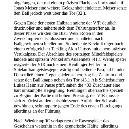
abgefangen, der mit einem präzisen Flachpass horizontal auf
Jonas Meiser eine weitere Gelegenheit einleitete. Meiser setzte
den Ball jedoch weit über das Tor (32.).
Gegen Ende der ersten Halbzeit agierte der VfR deutlich
druckvoller und näherte sich dem Führungstreffer an. In
dieser Phase wirkten die Blau-Weiß-Roten in den
Zweikämpfen entschlossener und schalteten nach
Ballgewinnen schneller um. So bediente Kevin Krüger nach
einem erfolgreichen Tackling Akin Ulusoy mit einem präzisen
Vertikalpass. Der Abschluss des spritzigen Mittelfeldspielers
landete aus spitzem Winkel am Außennetz (41.). Wenig später
reagierte der VfR nach einem Reutlinger Fehler im
Spielaufbau geistesgegenwärtig und bediente Pasqual Pander.
Dieser ließ einen Gegenspieler stehen, zog ins Zentrum und
setzte den Ball knapp neben das Tor (43.). Als Schiedsrichter
Lukas Heim zur Pause pfiff, sahen die 433 Zuschauer eine
hart umkämpfte Begegnung. Reutlingen überraschte speziell
zu Beginn der Partie mit hohem Pressing, der VfR musste
sich zunächst an den entschlossenen Auftritt der Schwaben
gewöhnen, schnupperte gegen Ende des ersten Durchgangs
allerdings an der Führung.
Nach Wiederanpfiff verlagerten die Rasenspieler das
Geschehen weiterhin in die gegnerische Hälfte, allerdings