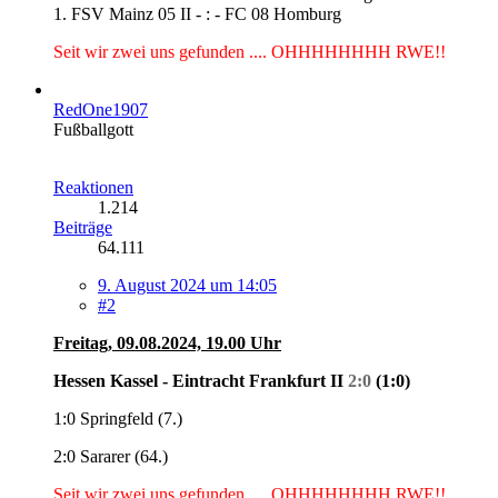
1. FSV Mainz 05 II - : - FC 08 Homburg
Seit wir zwei uns gefunden .... OHHHHHHHH RWE!!
RedOne1907
Fußballgott
Reaktionen
1.214
Beiträge
64.111
9. August 2024 um 14:05
#2
Freitag, 09.08.2024, 19.00 Uhr
Hessen Kassel - Eintracht Frankfurt II
2:0
(1:0)
1:0 Springfeld (7.)
2:0 Sararer (64.)
Seit wir zwei uns gefunden .... OHHHHHHHH RWE!!