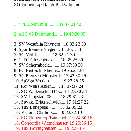
SG Finnentrop-B. - ASC Dortmund
1. VfL Bochum II......... 19 47:21 42
2. ASC 09 Dortmund....... 19 45:30 35
3. SV Westfalia Rhynern.. 18 33:23 33
4. Sportfreunde Siegen... 15 30:13 31
5. SC Verl II............ 18 32:21 30
6. 1. FC Gievenbeck...... 18 35:25 30
7. SV Schermbeck......... 19 37:30 30
8. FC Eintracht Rheine... 19 26:23 30
9. SC Preußen Münster II. 17 42:30 29
10. SpVgg Vreden.......... 19 27:28 25
11. Rot Weiss Ahlen....... 17 37:37 24
12. SG Wattenscheid 09.... 17 27:30 24
13. SV Lippstadt 08....... 18 29:31 23
14. Spvgg. Erkenschwick... 17 31:27 22
15. TuS Ennepetal......... 18 32:35 22
16. Victoria Clarholz..... 19 22:32 19
17. SG Finnentrop/Bamenohl 19 24:50 16
18. Concordia Wiemelhausen 19 29:56 15
19. TuS Bövinghausen...... 19 20:63 7