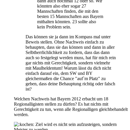
dann auch nochmal 12 oder so. Wir
könnten also eher sogar 27
Mannschaften finden, die mit den
besten 15 Mannschaften aus Bayern
mithalten könnten. 23 sollte also
kein Problem sein.
Das können sie ja dann im Kompass mal unter
Beweis stellen. Ohne Nachweis einfach zu
behaupten, dass sie das können und dann in aller
Selbtherrlichlichkeit zu fordern, dass das dann
auch so festgelegt werden muss, hat für mich rein
gar nichts mit Gerechtigkeit, sondern vielmehr
mit Maulheldentum! Warum lässt du dich nicht
einfach darauf ein, dem SW und BY
gleichermaßen die Chance "auf`m Platz" zu
geben, dass deine Behauptung richtig oder falsch
ist?
Welchen Nachweis hat Bayern 2012 erbacht um 18
Regionalligisten stellen zu dürfen? Es hat nichts mit
Gerechtigkeit zu tun, wenn alle Regionalligen gleichbehandelt
werden.
Ziel wird es nicht sein aufzusteigen, sondern
Meister zu werden.