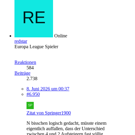
Online
redstar
Europa League Spieler
Reaktionen
584
Beiträge
2.738
8. Juni 2026 um 00:37
#6.950
Zitat von Springer1900
N bisschen logisch gedacht, müsste einem
eigentlich auffallen, dass der Unterschied
zwischen 4 und 2 Aufsteigern fast völlig