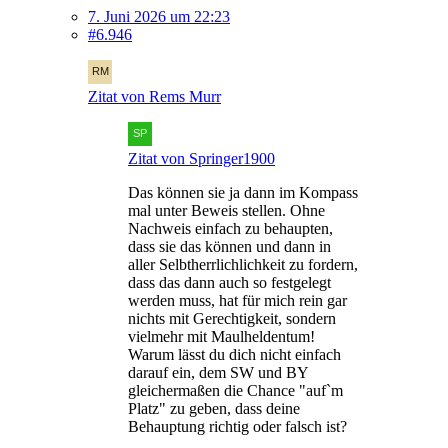
7. Juni 2026 um 22:23
#6.946
Zitat von Rems Murr
Zitat von Springer1900
Das können sie ja dann im Kompass
mal unter Beweis stellen. Ohne
Nachweis einfach zu behaupten,
dass sie das können und dann in
aller Selbtherrlichlichkeit zu fordern,
dass das dann auch so festgelegt
werden muss, hat für mich rein gar
nichts mit Gerechtigkeit, sondern
vielmehr mit Maulheldentum!
Warum lässt du dich nicht einfach
darauf ein, dem SW und BY
gleichermaßen die Chance "auf`m
Platz" zu geben, dass deine
Behauptung richtig oder falsch ist?