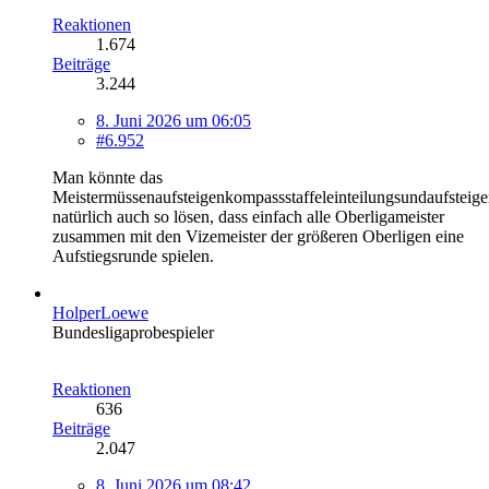
Reaktionen
1.674
Beiträge
3.244
8. Juni 2026 um 06:05
#6.952
Man könnte das
Meistermüssenaufsteigenkompassstaffeleinteilungsundaufsteig
natürlich auch so lösen, dass einfach alle Oberligameister
zusammen mit den Vizemeister der größeren Oberligen eine
Aufstiegsrunde spielen.
HolperLoewe
Bundesligaprobespieler
Reaktionen
636
Beiträge
2.047
8. Juni 2026 um 08:42