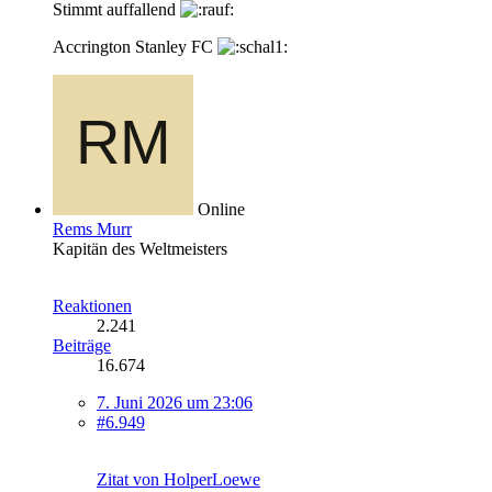
Stimmt auffallend
Accrington Stanley FC
Online
Rems Murr
Kapitän des Weltmeisters
Reaktionen
2.241
Beiträge
16.674
7. Juni 2026 um 23:06
#6.949
Zitat von HolperLoewe