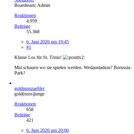
Boardteam: Admin
Reaktionen
4.959
Beiträge
55.368
6. Juni 2026 um 19:45
#1
Klasse Los für St. Tönis!
Mal schauen wo sie spielen werden. Wedaustadion? Borussia-
Park?
goldnusszaehler
gold(nuss)junge
Reaktionen
658
Beiträge
421
6. Juni 2026 um 20:06