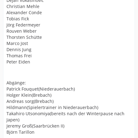
Dejan Vukasinovic
Christian Mehle
Alexander Conde
Tobias Fick
Jörg Federmeyer
Rouven Weber
Thorsten Schütte
Marco Jost
Dennis Jung
Thomas Frei
Peter Eiden
Abgänge:
Patrick Fouquet(Niederauerbach)
Holger Klein(Brebach)
Andreas sorg(Brebach)
Hildmann(Spielertrainer in Niederauerbach)
Takahiro Utsonomiya(bereits nach der Winterpause nach
Japen)
Jeremy Groß(Saarbrücken II)
Björn Tarillon