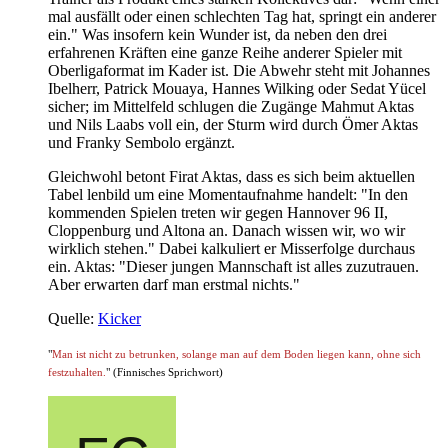
mal ausfällt oder einen schlechten Tag hat, springt ein anderer
ein." Was insofern kein Wunder ist, da neben den drei
erfahrenen Kräften eine ganze Reihe anderer Spieler mit
Oberligaformat im Kader ist. Die Abwehr steht mit Johannes
Ibelherr, Patrick Mouaya, Hannes Wilking oder Sedat Yücel
sicher; im Mittelfeld schlugen die Zugänge Mahmut Aktas
und Nils Laabs voll ein, der Sturm wird durch Ömer Aktas
und Franky Sembolo ergänzt.
Gleichwohl betont Firat Aktas, dass es sich beim aktuellen
Tabel lenbild um eine Momentaufnahme handelt: "In den
kommenden Spielen treten wir gegen Hannover 96 II,
Cloppenburg und Altona an. Danach wissen wir, wo wir
wirklich stehen." Dabei kalkuliert er Misserfolge durchaus
ein. Aktas: "Dieser jungen Mannschaft ist alles zuzutrauen.
Aber erwarten darf man erstmal nichts."
Quelle:
Kicker
"
Man ist nicht zu betrunken, solange man auf dem Boden liegen kann, ohne sich
festzuhalten.
" (Finnisches Sprichwort)