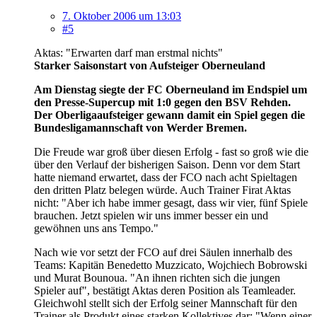
7. Oktober 2006 um 13:03
#5
Aktas: "Erwarten darf man erstmal nichts"
Starker Saisonstart von Aufsteiger Oberneuland
Am Dienstag siegte der FC Oberneuland im Endspiel um
den Presse-Supercup mit 1:0 gegen den BSV Rehden.
Der Oberligaaufsteiger gewann damit ein Spiel gegen die
Bundesligamannschaft von Werder Bremen.
Die Freude war groß über diesen Erfolg - fast so groß wie die
über den Verlauf der bisherigen Saison. Denn vor dem Start
hatte niemand erwartet, dass der FCO nach acht Spieltagen
den dritten Platz belegen würde. Auch Trainer Firat Aktas
nicht: "Aber ich habe immer gesagt, dass wir vier, fünf Spiele
brauchen. Jetzt spielen wir uns immer besser ein und
gewöhnen uns ans Tempo."
Nach wie vor setzt der FCO auf drei Säulen innerhalb des
Teams: Kapitän Benedetto Muzzicato, Wojchiech Bobrowski
und Murat Bounoua. "An ihnen richten sich die jungen
Spieler auf", bestätigt Aktas deren Position als Teamleader.
Gleichwohl stellt sich der Erfolg seiner Mannschaft für den
Trainer als Produkt eines starken Kollektives dar: "Wenn einer