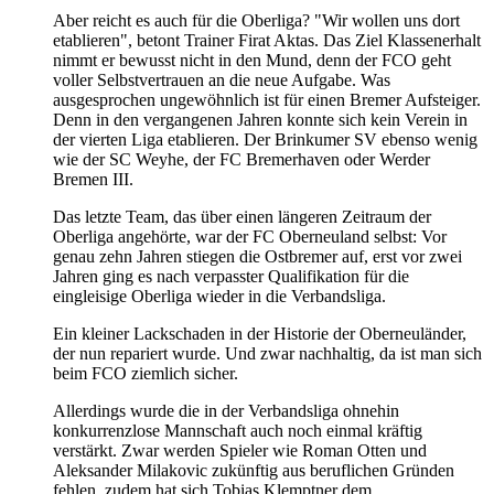
Aber reicht es auch für die Oberliga? "Wir wollen uns dort
etablieren", betont Trainer Firat Aktas. Das Ziel Klassenerhalt
nimmt er bewusst nicht in den Mund, denn der FCO geht
voller Selbstvertrauen an die neue Aufgabe. Was
ausgesprochen ungewöhnlich ist für einen Bremer Aufsteiger.
Denn in den vergangenen Jahren konnte sich kein Verein in
der vierten Liga etablieren. Der Brinkumer SV ebenso wenig
wie der SC Weyhe, der FC Bremerhaven oder Werder
Bremen III.
Das letzte Team, das über einen längeren Zeitraum der
Oberliga angehörte, war der FC Oberneuland selbst: Vor
genau zehn Jahren stiegen die Ostbremer auf, erst vor zwei
Jahren ging es nach verpasster Qualifikation für die
eingleisige Oberliga wieder in die Verbandsliga.
Ein kleiner Lackschaden in der Historie der Oberneuländer,
der nun repariert wurde. Und zwar nachhaltig, da ist man sich
beim FCO ziemlich sicher.
Allerdings wurde die in der Verbandsliga ohnehin
konkurrenzlose Mannschaft auch noch einmal kräftig
verstärkt. Zwar werden Spieler wie Roman Otten und
Aleksander Milakovic zukünftig aus beruflichen Gründen
fehlen, zudem hat sich Tobias Klemptner dem