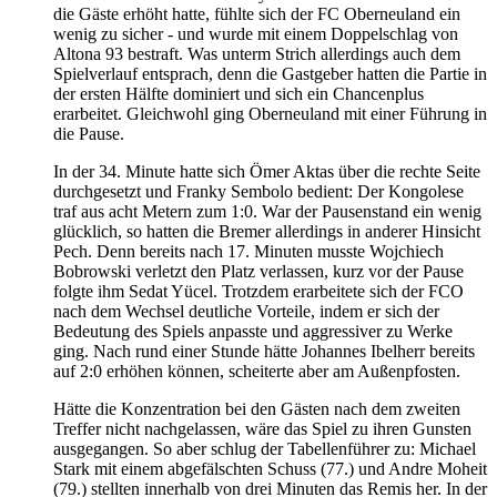
die Gäste erhöht hatte, fühlte sich der FC Oberneuland ein
wenig zu sicher - und wurde mit einem Doppelschlag von
Altona 93 bestraft. Was unterm Strich allerdings auch dem
Spielverlauf entsprach, denn die Gastgeber hatten die Partie in
der ersten Hälfte dominiert und sich ein Chancenplus
erarbeitet. Gleichwohl ging Oberneuland mit einer Führung in
die Pause.
In der 34. Minute hatte sich Ömer Aktas über die rechte Seite
durchgesetzt und Franky Sembolo bedient: Der Kongolese
traf aus acht Metern zum 1:0. War der Pausenstand ein wenig
glücklich, so hatten die Bremer allerdings in anderer Hinsicht
Pech. Denn bereits nach 17. Minuten musste Wojchiech
Bobrowski verletzt den Platz verlassen, kurz vor der Pause
folgte ihm Sedat Yücel. Trotzdem erarbeitete sich der FCO
nach dem Wechsel deutliche Vorteile, indem er sich der
Bedeutung des Spiels anpasste und aggressiver zu Werke
ging. Nach rund einer Stunde hätte Johannes Ibelherr bereits
auf 2:0 erhöhen können, scheiterte aber am Außenpfosten.
Hätte die Konzentration bei den Gästen nach dem zweiten
Treffer nicht nachgelassen, wäre das Spiel zu ihren Gunsten
ausgegangen. So aber schlug der Tabellenführer zu: Michael
Stark mit einem abgefälschten Schuss (77.) und Andre Moheit
(79.) stellten innerhalb von drei Minuten das Remis her. In der