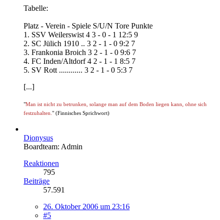
Tabelle:
Platz - Verein - Spiele S/U/N Tore Punkte
1. SSV Weilerswist 4 3 - 0 - 1 12:5 9
2. SC Jülich 1910 .. 3 2 - 1 - 0 9:2 7
3. Frankonia Broich 3 2 - 1 - 0 9:6 7
4. FC Inden/Altdorf 4 2 - 1 - 1 8:5 7
5. SV Rott ............ 3 2 - 1 - 0 5:3 7
[...]
"
Man ist nicht zu betrunken, solange man auf dem Boden liegen kann, ohne sich
festzuhalten.
" (Finnisches Sprichwort)
Dionysus
Boardteam: Admin
Reaktionen
795
Beiträge
57.591
26. Oktober 2006 um 23:16
#5