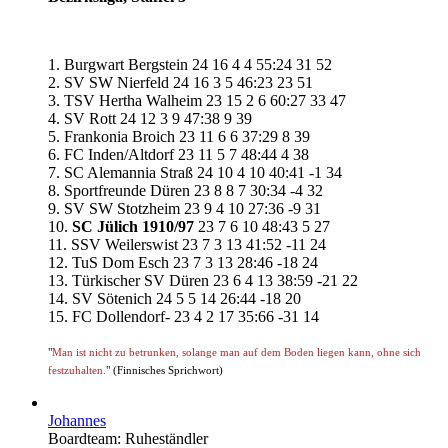
1. Burgwart Bergstein 24 16 4 4 55:24 31 52
2. SV SW Nierfeld 24 16 3 5 46:23 23 51
3. TSV Hertha Walheim 23 15 2 6 60:27 33 47
4. SV Rott 24 12 3 9 47:38 9 39
5. Frankonia Broich 23 11 6 6 37:29 8 39
6. FC Inden/Altdorf 23 11 5 7 48:44 4 38
7. SC Alemannia Straß 24 10 4 10 40:41 -1 34
8. Sportfreunde Düren 23 8 8 7 30:34 -4 32
9. SV SW Stotzheim 23 9 4 10 27:36 -9 31
10.
SC Jülich 1910/97
23 7 6 10 48:43 5 27
11. SSV Weilerswist 23 7 3 13 41:52 -11 24
12. TuS Dom Esch 23 7 3 13 28:46 -18 24
13. Türkischer SV Düren 23 6 4 13 38:59 -21 22
14. SV Sötenich 24 5 5 14 26:44 -18 20
15. FC Dollendorf- 23 4 2 17 35:66 -31 14
"
Man ist nicht zu betrunken, solange man auf dem Boden liegen kann, ohne sich
festzuhalten.
" (Finnisches Sprichwort)
Johannes
Boardteam: Ruheständler