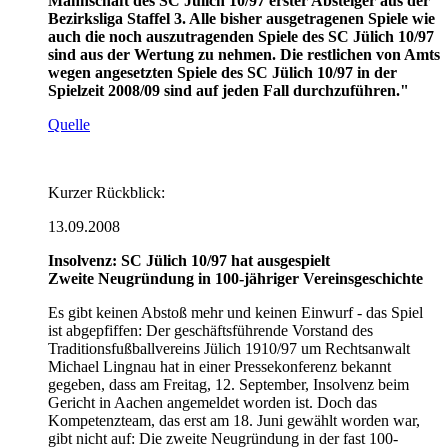
Mannschaft des SC Jülich 10/97 erster Absteiger aus der
Bezirksliga Staffel 3. Alle bisher ausgetragenen Spiele wie
auch die noch auszutragenden Spiele des SC Jülich 10/97
sind aus der Wertung zu nehmen. Die restlichen von Amts
wegen angesetzten Spiele des SC Jülich 10/97 in der
Spielzeit 2008/09 sind auf jeden Fall durchzuführen."
Quelle
Kurzer Rückblick:
13.09.2008
Insolvenz: SC Jülich 10/97 hat ausgespielt
Zweite Neugründung in 100-jähriger Vereinsgeschichte
Es gibt keinen Abstoß mehr und keinen Einwurf - das Spiel
ist abgepfiffen: Der geschäftsführende Vorstand des
Traditionsfußballvereins Jülich 1910/97 um Rechtsanwalt
Michael Lingnau hat in einer Pressekonferenz bekannt
gegeben, dass am Freitag, 12. September, Insolvenz beim
Gericht in Aachen angemeldet worden ist. Doch das
Kompetenzteam, das erst am 18. Juni gewählt worden war,
gibt nicht auf: Die zweite Neugründung in der fast 100-