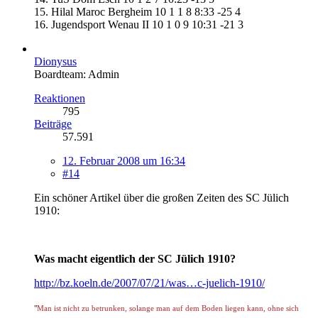
15. Hilal Maroc Bergheim 10 1 1 8 8:33 -25 4
16. Jugendsport Wenau II 10 1 0 9 10:31 -21 3
Dionysus
Boardteam: Admin
Reaktionen
795
Beiträge
57.591
12. Februar 2008 um 16:34
#14
Ein schöner Artikel über die großen Zeiten des SC Jülich
1910:
Was macht eigentlich der SC Jülich 1910?
http://bz.koeln.de/2007/07/21/was…c-juelich-1910/
"
Man ist nicht zu betrunken, solange man auf dem Boden liegen kann, ohne sich