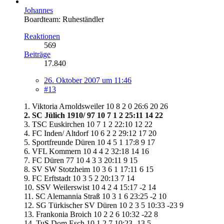
Johannes
Boardteam: Ruheständler
Reaktionen
569
Beiträge
17.840
26. Oktober 2007 um 11:46
#13
1. Viktoria Arnoldsweiler 10 8 2 0 26:6 20 26
2. SC Jülich 1910/ 97 10 7 1 2 25:11 14 22
3. TSC Euskirchen 10 7 1 2 22:10 12 22
4. FC Inden/ Altdorf 10 6 2 2 29:12 17 20
5. Sportfreunde Düren 10 4 5 1 17:8 9 17
6. VFL Kommern 10 4 4 2 32:18 14 16
7. FC Düren 77 10 4 3 3 20:11 9 15
8. SV SW Stotzheim 10 3 6 1 17:11 6 15
9. FC Erftstadt 10 3 5 2 20:13 7 14
10. SSV Weilerswist 10 4 2 4 15:17 -2 14
11. SC Alemannia Straß 10 3 1 6 23:25 -2 10
12. SG Türkischer SV Düren 10 2 3 5 10:33 -23 9
13. Frankonia Broich 10 2 2 6 10:32 -22 8
14. TuS Dom Esch 10 1 2 7 10:23 -13 5