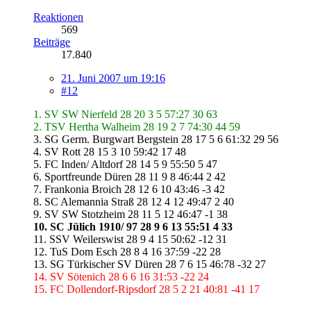
Reaktionen
569
Beiträge
17.840
21. Juni 2007 um 19:16
#12
1. SV SW Nierfeld 28 20 3 5 57:27 30 63
2. TSV Hertha Walheim 28 19 2 7 74:30 44 59
3. SG Germ. Burgwart Bergstein 28 17 5 6 61:32 29 56
4. SV Rott 28 15 3 10 59:42 17 48
5. FC Inden/ Altdorf 28 14 5 9 55:50 5 47
6. Sportfreunde Düren 28 11 9 8 46:44 2 42
7. Frankonia Broich 28 12 6 10 43:46 -3 42
8. SC Alemannia Straß 28 12 4 12 49:47 2 40
9. SV SW Stotzheim 28 11 5 12 46:47 -1 38
10. SC Jülich 1910/ 97 28 9 6 13 55:51 4 33
11. SSV Weilerswist 28 9 4 15 50:62 -12 31
12. TuS Dom Esch 28 8 4 16 37:59 -22 28
13. SG Türkischer SV Düren 28 7 6 15 46:78 -32 27
14. SV Sötenich 28 6 6 16 31:53 -22 24
15. FC Dollendorf-Ripsdorf 28 5 2 21 40:81 -41 17