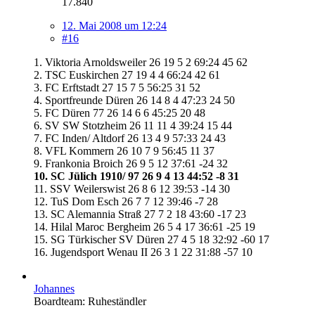
17.840
12. Mai 2008 um 12:24
#16
1. Viktoria Arnoldsweiler 26 19 5 2 69:24 45 62
2. TSC Euskirchen 27 19 4 4 66:24 42 61
3. FC Erftstadt 27 15 7 5 56:25 31 52
4. Sportfreunde Düren 26 14 8 4 47:23 24 50
5. FC Düren 77 26 14 6 6 45:25 20 48
6. SV SW Stotzheim 26 11 11 4 39:24 15 44
7. FC Inden/ Altdorf 26 13 4 9 57:33 24 43
8. VFL Kommern 26 10 7 9 56:45 11 37
9. Frankonia Broich 26 9 5 12 37:61 -24 32
10. SC Jülich 1910/ 97 26 9 4 13 44:52 -8 31
11. SSV Weilerswist 26 8 6 12 39:53 -14 30
12. TuS Dom Esch 26 7 7 12 39:46 -7 28
13. SC Alemannia Straß 27 7 2 18 43:60 -17 23
14. Hilal Maroc Bergheim 26 5 4 17 36:61 -25 19
15. SG Türkischer SV Düren 27 4 5 18 32:92 -60 17
16. Jugendsport Wenau II 26 3 1 22 31:88 -57 10
Johannes
Boardteam: Ruheständler