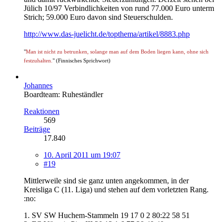
Jülich 10/97 Verbindlichkeiten von rund 77.000 Euro unterm
Strich; 59.000 Euro davon sind Steuerschulden.
http://www.das-juelicht.de/topthema/artikel/8883.php
"
Man ist nicht zu betrunken, solange man auf dem Boden liegen kann, ohne sich
festzuhalten.
" (Finnisches Sprichwort)
Johannes
Boardteam: Ruheständler
Reaktionen
569
Beiträge
17.840
10. April 2011 um 19:07
#19
Mittlerweile sind sie ganz unten angekommen, in der
Kreisliga C (11. Liga) und stehen auf dem vorletzten Rang.
:no:
1. SV SW Huchem-Stammeln 19 17 0 2 80:22 58 51