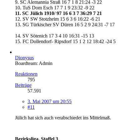
9. SC Alemannia Straß 16 7 1 8 21:24 -3 22
10. TuS Dom Esch 17 7 1 9 23:32 -9 22
11. SC Jülich 1910/ 97 16 6 3 7 36:29 7 21
12. SV SW Stotzheim 15 6 3 6 16:22 -6 21
13. SG Türkischer SV Düren 16 5 2 9 24:31 -7 17
14. SV Sötenich 17 3 4 10 16:31 -15 13
15. FC Dollendorf- Ripsdorf 15 1 2 12 18:42 -24 5
Dionysus
Boardteam: Admin
Reaktionen
795
Beiträge
57.591
3. Mai 2007 um 20:55
#11
Jülich hat sich auch verabschiedet ins Mittelmaß.
Bezirksliga, Staffel 3