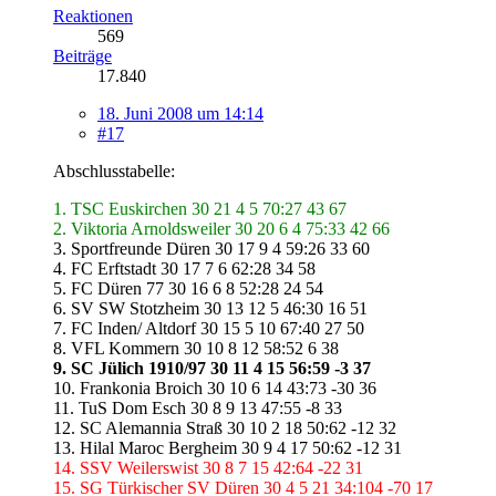
Reaktionen
569
Beiträge
17.840
18. Juni 2008 um 14:14
#17
Abschlusstabelle:
1. TSC Euskirchen 30 21 4 5 70:27 43 67
2. Viktoria Arnoldsweiler 30 20 6 4 75:33 42 66
3. Sportfreunde Düren 30 17 9 4 59:26 33 60
4. FC Erftstadt 30 17 7 6 62:28 34 58
5. FC Düren 77 30 16 6 8 52:28 24 54
6. SV SW Stotzheim 30 13 12 5 46:30 16 51
7. FC Inden/ Altdorf 30 15 5 10 67:40 27 50
8. VFL Kommern 30 10 8 12 58:52 6 38
9. SC Jülich 1910/97 30 11 4 15 56:59 -3 37
10. Frankonia Broich 30 10 6 14 43:73 -30 36
11. TuS Dom Esch 30 8 9 13 47:55 -8 33
12. SC Alemannia Straß 30 10 2 18 50:62 -12 32
13. Hilal Maroc Bergheim 30 9 4 17 50:62 -12 31
14. SSV Weilerswist 30 8 7 15 42:64 -22 31
15. SG Türkischer SV Düren 30 4 5 21 34:104 -70 17