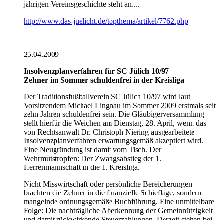
jährigen Vereinsgeschichte steht an....
http://www.das-juelicht.de/topthema/artikel/7762.php
25.04.2009
Insolvenzplanverfahren für SC Jülich 10/97
Zehner im Sommer schuldenfrei in der Kreisliga
Der Traditionsfußballverein SC Jülich 10/97 wird laut
Vorsitzendem Michael Lingnau im Sommer 2009 erstmals seit
zehn Jahren schuldenfrei sein. Die Gläubigerversammlung
stellt hierfür die Weichen am Dienstag, 28. April, wenn das
von Rechtsanwalt Dr. Christoph Niering ausgearbeitete
Insolvenzplanverfahren erwartungsgemäß akzeptiert wird.
Eine Neugründung ist damit vom Tisch. Der
Wehrmutstropfen: Der Zwangsabstieg der 1.
Herrenmannschaft in die 1. Kreisliga.
Nicht Misswirtschaft oder persönliche Bereicherungen
brachten die Zehner in die finanzielle Schieflage, sondern
mangelnde ordnungsgemäße Buchführung. Eine unmittelbare
Folge: Die nachträgliche Aberkennung der Gemeinnützigkeit
und damit rückwirkende Steuerzahlungen. Derzeit stehen bei