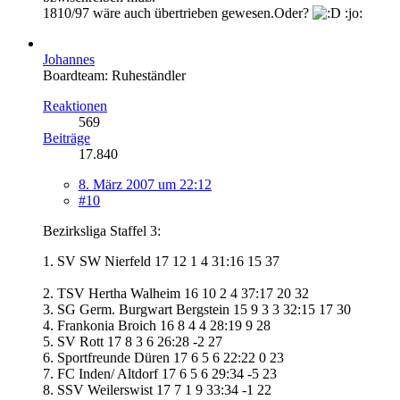
1810/97 wäre auch übertrieben gewesen.Oder?
:jo:
Johannes
Boardteam: Ruheständler
Reaktionen
569
Beiträge
17.840
8. März 2007 um 22:12
#10
Bezirksliga Staffel 3:
1. SV SW Nierfeld 17 12 1 4 31:16 15 37
2. TSV Hertha Walheim 16 10 2 4 37:17 20 32
3. SG Germ. Burgwart Bergstein 15 9 3 3 32:15 17 30
4. Frankonia Broich 16 8 4 4 28:19 9 28
5. SV Rott 17 8 3 6 26:28 -2 27
6. Sportfreunde Düren 17 6 5 6 22:22 0 23
7. FC Inden/ Altdorf 17 6 5 6 29:34 -5 23
8. SSV Weilerswist 17 7 1 9 33:34 -1 22