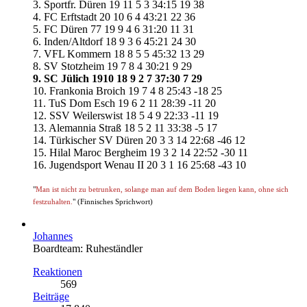
3. Sportfr. Düren 19 11 5 3 34:15 19 38
4. FC Erftstadt 20 10 6 4 43:21 22 36
5. FC Düren 77 19 9 4 6 31:20 11 31
6. Inden/Altdorf 18 9 3 6 45:21 24 30
7. VFL Kommern 18 8 5 5 45:32 13 29
8. SV Stotzheim 19 7 8 4 30:21 9 29
9. SC Jülich 1910 18 9 2 7 37:30 7 29
10. Frankonia Broich 19 7 4 8 25:43 -18 25
11. TuS Dom Esch 19 6 2 11 28:39 -11 20
12. SSV Weilerswist 18 5 4 9 22:33 -11 19
13. Alemannia Straß 18 5 2 11 33:38 -5 17
14. Türkischer SV Düren 20 3 3 14 22:68 -46 12
15. Hilal Maroc Bergheim 19 3 2 14 22:52 -30 11
16. Jugendsport Wenau II 20 3 1 16 25:68 -43 10
"
Man ist nicht zu betrunken, solange man auf dem Boden liegen kann, ohne sich
festzuhalten.
" (Finnisches Sprichwort)
Johannes
Boardteam: Ruheständler
Reaktionen
569
Beiträge