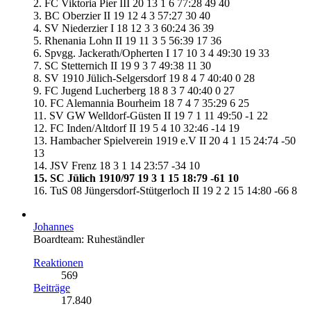
2. FC Viktoria Pier III 20 13 1 6 77:28 49 40
3. BC Oberzier II 19 12 4 3 57:27 30 40
4. SV Niederzier I 18 12 3 3 60:24 36 39
5. Rhenania Lohn II 19 11 3 5 56:39 17 36
6. Spvgg. Jackerath/Opherten I 17 10 3 4 49:30 19 33
7. SC Stetternich II 19 9 3 7 49:38 11 30
8. SV 1910 Jülich-Selgersdorf 19 8 4 7 40:40 0 28
9. FC Jugend Lucherberg 18 8 3 7 40:40 0 27
10. FC Alemannia Bourheim 18 7 4 7 35:29 6 25
11. SV GW Welldorf-Güsten II 19 7 1 11 49:50 -1 22
12. FC Inden/Altdorf II 19 5 4 10 32:46 -14 19
13. Hambacher Spielverein 1919 e.V II 20 4 1 15 24:74 -50
13
14. JSV Frenz 18 3 1 14 23:57 -34 10
15. SC Jülich 1910/97 19 3 1 15 18:79 -61 10
16. TuS 08 Jüngersdorf-Stütgerloch II 19 2 2 15 14:80 -66 8
Johannes
Boardteam: Ruheständler
Reaktionen
569
Beiträge
17.840