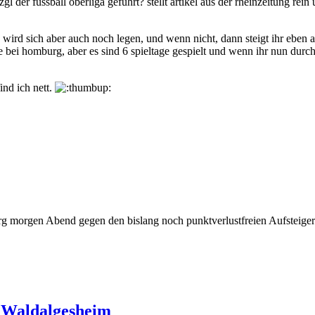
l der fussball oberliga geführt? stellt artikel aus der rheinzeitung re
 wird sich aber auch noch legen, und wenn nicht, dann steigt ihr eben 
 bei homburg, aber es sind 6 spieltage gespielt und wenn ihr nun durch
ind ich nett.
urg morgen Abend gegen den bislang noch punktverlustfreien Aufsteig
 Waldalgesheim