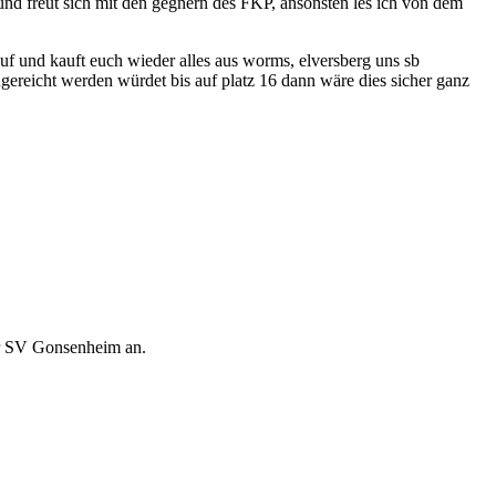
in und freut sich mit den gegnern des FKP, ansonsten les ich von dem
auf und kauft euch wieder alles aus worms, elversberg uns sb
gereicht werden würdet bis auf platz 16 dann wäre dies sicher ganz
er SV Gonsenheim an.