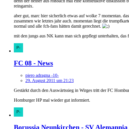
denn der heiner aus roßbach mal eine konstruktive diskussion bzg
reingarnix.
aber gut, marc hier sicherlich etwas auf wolke 7 momentan. das
zusammen wie letztes jahr auch. momentan liegt die trumpfkarte
normal und alle fch-fans hätten damit gerechnet.
mit den jungs aus NK kann man sich gepflegt unterhalten, das f
FC 08 - News
piero adragna -10-
29. August 2011 um 21:23
Gestärkt durch den Auswärtssieg in Wirges tritt der FC Homb
Homburger HP mal wieder gut informiert.
Borussia Neunkirchen - SV Alemannia