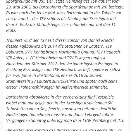
Sportfreunde mit 3:0. Der letzte Heimsieg des TSV datiert vom
29. Mai 2005, als Bartholomä die Sportfreunde mit 2:0 besiegte.
Es war auch das letzte Mal, dass Bartholomä in der Tabelle vor
Lorch stand – der TSV schloss als Neuling die Kreisliga A mit
dem 5. Platz ab, Mitaufsteiger Lorch landete nur auf den 11.
Platz.
Trainiert wird der TSV seit dieser Saison von Daniel Friedel,
dessen Fußballvita bis 2014 die Stationen SV Lautern, TSV
Böbingen, SVH Königsbronn, Normannia Gmünd, TSV Heubach,
VfR Aalen, 1. FC Heidenheim und TSV Essingen umfasst.
Nachdem der Stürmer 2012 den Verbandsligisten Essingen in
Richtung Bezirksliga zum TSV Heubach verließ, spielte er selbst
für zwei Jahre in Bartholomä, ehe er 2016 zu seinem
Stammverein SV Lautern zurückkehrte und später auch seine
ersten Trainererfahrungen im Aktivenbereich sammelte.
Bartholomä absolvierte in der Vorbereitung fünf Testspiele,
wobei man nur gegen den in der Kreisliga A spielenden SV
Söhnstetten einen Sieg feierte, ansonsten mitunter deutliche
Niederlagen hinnehmen musste und dabei Lehrgeld zahlte.
Vergangenen Sonntag unterlag man dem TSGV Rechberg mit 2:3.
Die ersten drei Runden des Bezirkspokals werden gerne als – so