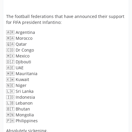
The football federations that have announced their support
for FIFA president Infantino:
🇦🇷 Argentina
🇲🇦 Morocco
🇶🇦 Qatar
🇨🇩 Dr Congo
🇲🇽 Mexico
🇩🇯 Djibouti
🇦🇪 UAE
🇲🇷 Mauritania
🇰🇼 Kuwait
🇳🇪 Niger
🇱🇰 Sri Lanka
🇮🇩 Indonesia
🇱🇧 Lebanon
🇧🇹 Bhutan
🇲🇳 Mongolia
🇵🇭 Philippines
Absolutely sickening.