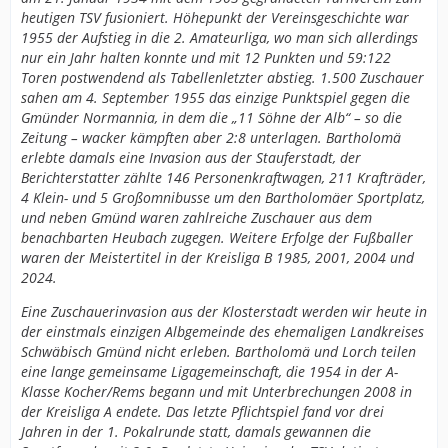
heutigen TSV fusioniert. Höhepunkt der Vereinsgeschichte war
1955 der Aufstieg in die 2. Amateurliga, wo man sich allerdings
nur ein Jahr halten konnte und mit 12 Punkten und 59:122
Toren postwendend als Tabellenletzter abstieg. 1.500 Zuschauer
sahen am 4. September 1955 das einzige Punktspiel gegen die
Gmünder Normannia, in dem die „11 Söhne der Alb“ – so die
Zeitung – wacker kämpften aber 2:8 unterlagen. Bartholomä
erlebte damals eine Invasion aus der Stauferstadt, der
Berichterstatter zählte 146 Personenkraftwagen, 211 Krafträder,
4 Klein- und 5 Großomnibusse um den Bartholomäer Sportplatz,
und neben Gmünd waren zahlreiche Zuschauer aus dem
benachbarten Heubach zugegen. Weitere Erfolge der Fußballer
waren der Meistertitel in der Kreisliga B 1985, 2001, 2004 und
2024.
Eine Zuschauerinvasion aus der Klosterstadt werden wir heute in
der einstmals einzigen Albgemeinde des ehemaligen Landkreises
Schwäbisch Gmünd nicht erleben. Bartholomä und Lorch teilen
eine lange gemeinsame Ligagemeinschaft, die 1954 in der A-
Klasse Kocher/Rems begann und mit Unterbrechungen 2008 in
der Kreisliga A endete. Das letzte Pflichtspiel fand vor drei
Jahren in der 1. Pokalrunde statt, damals gewannen die