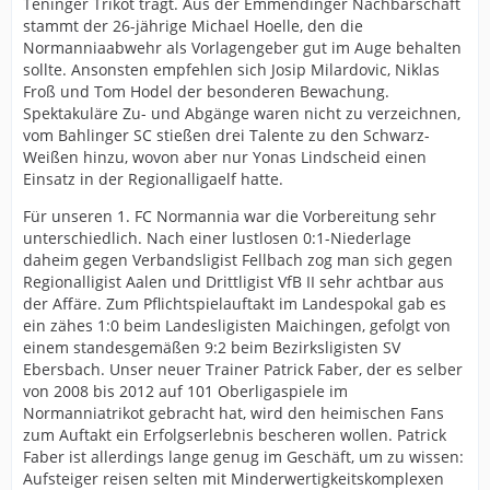
Teninger Trikot trägt. Aus der Emmendinger Nachbarschaft
stammt der 26-jährige Michael Hoelle, den die
Normanniaabwehr als Vorlagengeber gut im Auge behalten
sollte. Ansonsten empfehlen sich Josip Milardovic, Niklas
Froß und Tom Hodel der besonderen Bewachung.
Spektakuläre Zu- und Abgänge waren nicht zu verzeichnen,
vom Bahlinger SC stießen drei Talente zu den Schwarz-
Weißen hinzu, wovon aber nur Yonas Lindscheid einen
Einsatz in der Regionalligaelf hatte.
Für unseren 1. FC Normannia war die Vorbereitung sehr
unterschiedlich. Nach einer lustlosen 0:1-Niederlage
daheim gegen Verbandsligist Fellbach zog man sich gegen
Regionalligist Aalen und Drittligist VfB II sehr achtbar aus
der Affäre. Zum Pflichtspielauftakt im Landespokal gab es
ein zähes 1:0 beim Landesligisten Maichingen, gefolgt von
einem standesgemäßen 9:2 beim Bezirksligisten SV
Ebersbach. Unser neuer Trainer Patrick Faber, der es selber
von 2008 bis 2012 auf 101 Oberligaspiele im
Normanniatrikot gebracht hat, wird den heimischen Fans
zum Auftakt ein Erfolgserlebnis bescheren wollen. Patrick
Faber ist allerdings lange genug im Geschäft, um zu wissen:
Aufsteiger reisen selten mit Minderwertigkeitskomplexen