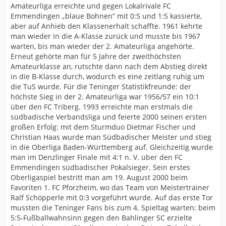
Amateurliga erreichte und gegen Lokalrivale FC
Emmendingen „blaue Bohnen“ mit 0:5 und 1:5 kassierte,
aber auf Anhieb den Klassenerhalt schaffte. 1961 kehrte
man wieder in die A-Klasse zurück und musste bis 1967
warten, bis man wieder der 2. Amateurliga angehörte.
Erneut gehörte man für 5 Jahre der zweithöchsten
Amateurklasse an, rutschte dann nach dem Abstieg direkt
in die B-Klasse durch, wodurch es eine zeitlang ruhig um
die TuS wurde. Für die Teninger Statistikfreunde: der
höchste Sieg in der 2. Amateurliga war 1956/57 ein 10:1
über den FC Triberg. 1993 erreichte man erstmals die
südbadische Verbandsliga und feierte 2000 seinen ersten
großen Erfolg: mit dem Sturmduo Dietmar Fischer und
Christian Haas wurde man Südbadischer Meister und stieg
in die Oberliga Baden-Württemberg auf. Gleichzeitig wurde
man im Denzlinger Finale mit 4:1 n. V. über den FC
Emmendingen südbadischer Pokalsieger. Sein erstes
Oberligaspiel bestritt man am 19. August 2000 beim
Favoriten 1. FC Pforzheim, wo das Team von Meistertrainer
Ralf Schöpperle mit 0:3 vorgeführt wurde. Auf das erste Tor
mussten die Teninger Fans bis zum 4. Spieltag warten: beim
5:5-Fußballwahnsinn gegen den Bahlinger SC erzielte