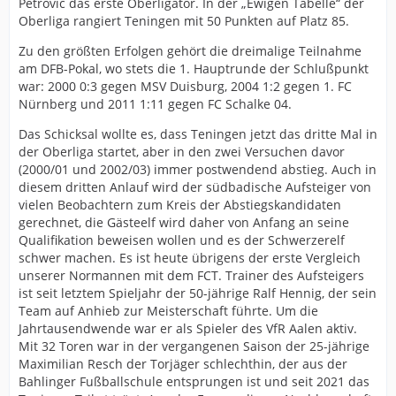
Petrovic das erste Oberligator. In der „Ewigen Tabelle“ der
Oberliga rangiert Teningen mit 50 Punkten auf Platz 85.
Zu den größten Erfolgen gehört die dreimalige Teilnahme
am DFB-Pokal, wo stets die 1. Hauptrunde der Schlußpunkt
war: 2000 0:3 gegen MSV Duisburg, 2004 1:2 gegen 1. FC
Nürnberg und 2011 1:11 gegen FC Schalke 04.
Das Schicksal wollte es, dass Teningen jetzt das dritte Mal in
der Oberliga startet, aber in den zwei Versuchen davor
(2000/01 und 2002/03) immer postwendend abstieg. Auch in
diesem dritten Anlauf wird der südbadische Aufsteiger von
vielen Beobachtern zum Kreis der Abstiegskandidaten
gerechnet, die Gästeelf wird daher von Anfang an seine
Qualifikation beweisen wollen und es der Schwerzerelf
schwer machen. Es ist heute übrigens der erste Vergleich
unserer Normannen mit dem FCT. Trainer des Aufsteigers
ist seit letztem Spieljahr der 50-jährige Ralf Hennig, der sein
Team auf Anhieb zur Meisterschaft führte. Um die
Jahrtausendwende war er als Spieler des VfR Aalen aktiv.
Mit 32 Toren war in der vergangenen Saison der 25-jährige
Maximilian Resch der Torjäger schlechthin, der aus der
Bahlinger Fußballschule entsprungen ist und seit 2021 das