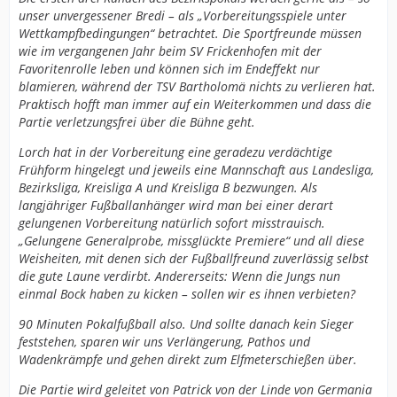
unser unvergessener Bredi – als „Vorbereitungsspiele unter
Wettkampfbedingungen“ betrachtet. Die Sportfreunde müssen
wie im vergangenen Jahr beim SV Frickenhofen mit der
Favoritenrolle leben und können sich im Endeffekt nur
blamieren, während der TSV Bartholomä nichts zu verlieren hat.
Praktisch hofft man immer auf ein Weiterkommen und dass die
Partie verletzungsfrei über die Bühne geht.
Lorch hat in der Vorbereitung eine geradezu verdächtige
Frühform hingelegt und jeweils eine Mannschaft aus Landesliga,
Bezirksliga, Kreisliga A und Kreisliga B bezwungen. Als
langjähriger Fußballanhänger wird man bei einer derart
gelungenen Vorbereitung natürlich sofort misstrauisch.
„Gelungene Generalprobe, missglückte Premiere“ und all diese
Weisheiten, mit denen sich der Fußballfreund zuverlässig selbst
die gute Laune verdirbt. Andererseits: Wenn die Jungs nun
einmal Bock haben zu kicken – sollen wir es ihnen verbieten?
90 Minuten Pokalfußball also. Und sollte danach kein Sieger
feststehen, sparen wir uns Verlängerung, Pathos und
Wadenkrämpfe und gehen direkt zum Elfmeterschießen über.
Die Partie wird geleitet von Patrick von der Linde von Germania