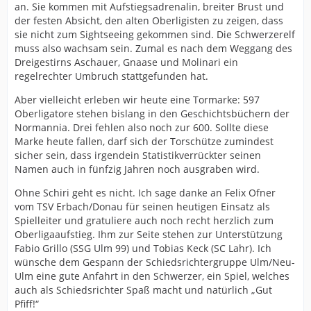
an. Sie kommen mit Aufstiegsadrenalin, breiter Brust und
der festen Absicht, den alten Oberligisten zu zeigen, dass
sie nicht zum Sightseeing gekommen sind. Die Schwerzerelf
muss also wachsam sein. Zumal es nach dem Weggang des
Dreigestirns Aschauer, Gnaase und Molinari ein
regelrechter Umbruch stattgefunden hat.
Aber vielleicht erleben wir heute eine Tormarke: 597
Oberligatore stehen bislang in den Geschichtsbüchern der
Normannia. Drei fehlen also noch zur 600. Sollte diese
Marke heute fallen, darf sich der Torschütze zumindest
sicher sein, dass irgendein Statistikverrückter seinen
Namen auch in fünfzig Jahren noch ausgraben wird.
Ohne Schiri geht es nicht. Ich sage danke an Felix Ofner
vom TSV Erbach/Donau für seinen heutigen Einsatz als
Spielleiter und gratuliere auch noch recht herzlich zum
Oberligaaufstieg. Ihm zur Seite stehen zur Unterstützung
Fabio Grillo (SSG Ulm 99) und Tobias Keck (SC Lahr). Ich
wünsche dem Gespann der Schiedsrichtergruppe Ulm/Neu-
Ulm eine gute Anfahrt in den Schwerzer, ein Spiel, welches
auch als Schiedsrichter Spaß macht und natürlich „Gut
Pfiff!“