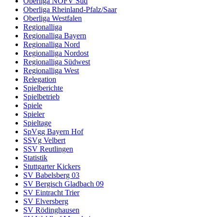
Oberliga NOFV Süd
Oberliga Rheinland-Pfalz/Saar
Oberliga Westfalen
Regionalliga
Regionalliga Bayern
Regionalliga Nord
Regionalliga Nordost
Regionalliga Südwest
Regionalliga West
Relegation
Spielberichte
Spielbetrieb
Spiele
Spieler
Spieltage
SpVgg Bayern Hof
SSVg Velbert
SSV Reutlingen
Statistik
Stuttgarter Kickers
SV Babelsberg 03
SV Bergisch Gladbach 09
SV Eintracht Trier
SV Elversberg
SV Rödinghausen