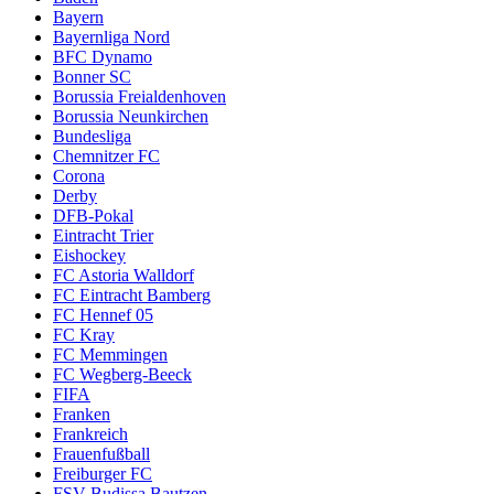
Bayern
Bayernliga Nord
BFC Dynamo
Bonner SC
Borussia Freialdenhoven
Borussia Neunkirchen
Bundesliga
Chemnitzer FC
Corona
Derby
DFB-Pokal
Eintracht Trier
Eishockey
FC Astoria Walldorf
FC Eintracht Bamberg
FC Hennef 05
FC Kray
FC Memmingen
FC Wegberg-Beeck
FIFA
Franken
Frankreich
Frauenfußball
Freiburger FC
FSV Budissa Bautzen