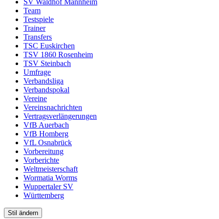
SV Waldhof Mannheim
Team
Testspiele
Trainer
Transfers
TSC Euskirchen
TSV 1860 Rosenheim
TSV Steinbach
Umfrage
Verbandsliga
Verbandspokal
Vereine
Vereinsnachrichten
Vertragsverlängerungen
VfB Auerbach
VfB Homberg
VfL Osnabrück
Vorbereitung
Vorberichte
Weltmeisterschaft
Wormatia Worms
Wuppertaler SV
Württemberg
Stil ändern