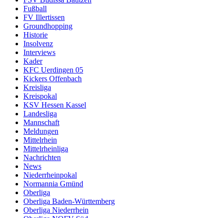
Fußball
FV Illertissen
Groundhopping
Historie
Insolvenz
Interviews
Kader
KFC Uerdingen 05
Kickers Offenbach
Kreisliga
Kreispokal
KSV Hessen Kassel
Landesliga
Mannschaft
Meldungen
Mittelrhein
Mittelrheinliga
Nachrichten
News
Niederrheinpokal
Normannia Gmünd
Oberliga
Oberliga Baden-Württemberg
Oberliga Niederrhein