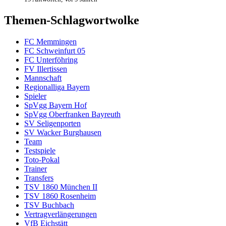
Themen-Schlagwortwolke
FC Memmingen
FC Schweinfurt 05
FC Unterföhring
FV Illertissen
Mannschaft
Regionalliga Bayern
Spieler
SpVgg Bayern Hof
SpVgg Oberfranken Bayreuth
SV Seligenporten
SV Wacker Burghausen
Team
Testspiele
Toto-Pokal
Trainer
Transfers
TSV 1860 München II
TSV 1860 Rosenheim
TSV Buchbach
Vertragverlängerungen
VfB Eichstätt