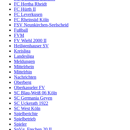
FC Hertha Rheidt
FC Hürth II
FC Leverkusen
FC Rheinsüd Köln
FSV Neunkirchen-Seelscheid
Fußball
FVM
FV Wiehl 2000 II
Heiligenhauser SV
Kreisliga
Landesliga
Meldungen
Mittelrhein
Mittelrhin
Nachrichten
Oberberg
Oberkasseler FV
SC Blau-Weiß 06 Köln
SC Germania Geyen
SC Uckerath 1922
SC West Köln
Spielberichte
Spielbetrieb
Spieler
SpVg. Frechen 20 II