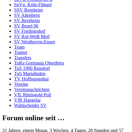
SpVg. Köln-Flittard
SSV Bornheim
SV Altenberg
SV Bergheim
SV Beuel 06
SV Frielingsdorf
SV Rot-Weiß Merl
SV Westhoven-Ensen
Team
Trainer
Transfers
TuRa Germania Oberdrees
TuS 1900 Buisdorf
TuS Marialinden
TV Hoffnungsthal
Vereine
Vereinsnachrichten
VfL Rheingold Poll
VfR Hangelar
Wahlscheider SV
Forum online seit …
21 Jahren, einem Monat, 3 Wochen, 4 Tagen, 20 Stunden und 57