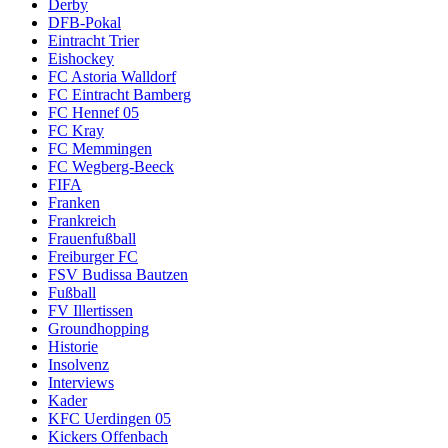
Derby
DFB-Pokal
Eintracht Trier
Eishockey
FC Astoria Walldorf
FC Eintracht Bamberg
FC Hennef 05
FC Kray
FC Memmingen
FC Wegberg-Beeck
FIFA
Franken
Frankreich
Frauenfußball
Freiburger FC
FSV Budissa Bautzen
Fußball
FV Illertissen
Groundhopping
Historie
Insolvenz
Interviews
Kader
KFC Uerdingen 05
Kickers Offenbach