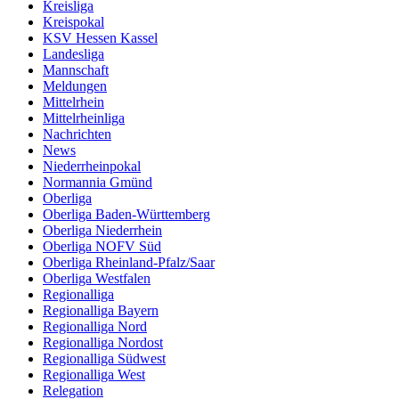
Kreisliga
Kreispokal
KSV Hessen Kassel
Landesliga
Mannschaft
Meldungen
Mittelrhein
Mittelrheinliga
Nachrichten
News
Niederrheinpokal
Normannia Gmünd
Oberliga
Oberliga Baden-Württemberg
Oberliga Niederrhein
Oberliga NOFV Süd
Oberliga Rheinland-Pfalz/Saar
Oberliga Westfalen
Regionalliga
Regionalliga Bayern
Regionalliga Nord
Regionalliga Nordost
Regionalliga Südwest
Regionalliga West
Relegation