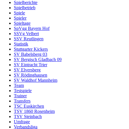
Spielberichte
Spielbetrieb
Spiele
Spieler
Spieltage
SpVgg Bayern Hof
SSVg Velbert
SSV Reutlingen
Statistik
Stuttgarter Kickers
SV Babelsberg 03
SV Bergisch Gladbach 09
SV Eintracht Trier
SV Elversberg
SV Rödinghausen
SV Waldhof Mannheim
Team
Testspiele
Trainer
Transfers
TSC Euskirchen
TSV 1860 Rosenheim
TSV Steinbach
Umfrage
Verbandsliga