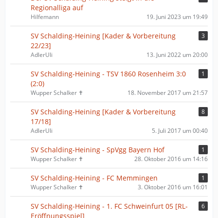
Regionalliga auf
Hilfemann
19. Juni 2023 um 19:49
SV Schalding-Heining [Kader & Vorbereitung
3
22/23]
AdlerUli
13. Juni 2022 um 20:00
SV Schalding-Heining - TSV 1860 Rosenheim 3:0
1
(2:0)
Wupper Schalker ✝
18. November 2017 um 21:57
SV Schalding-Heining [Kader & Vorbereitung
8
17/18]
AdlerUli
5. Juli 2017 um 00:40
SV Schalding-Heining - SpVgg Bayern Hof
1
Wupper Schalker ✝
28. Oktober 2016 um 14:16
SV Schalding-Heining - FC Memmingen
1
Wupper Schalker ✝
3. Oktober 2016 um 16:01
SV Schalding-Heining - 1. FC Schweinfurt 05 [RL-
6
Eröffnungsspiel]