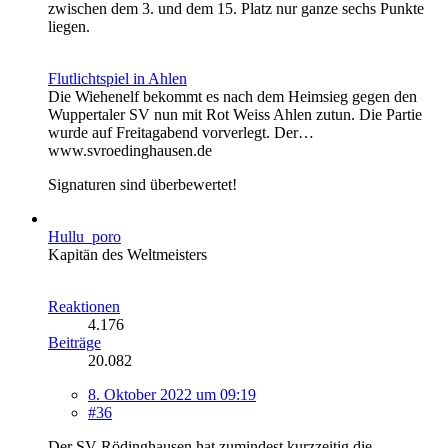
zwischen dem 3. und dem 15. Platz nur ganze sechs Punkte
liegen.
Flutlichtspiel in Ahlen
Die Wiehenelf bekommt es nach dem Heimsieg gegen den
Wuppertaler SV nun mit Rot Weiss Ahlen zutun. Die Partie
wurde auf Freitagabend vorverlegt. Der…
www.svroedinghausen.de
Signaturen sind überbewertet!
Hullu_poro
Kapitän des Weltmeisters
Reaktionen
4.176
Beiträge
20.082
8. Oktober 2022 um 09:19
#36
Der SV Rödinghausen hat zumindest kurzzeitig die