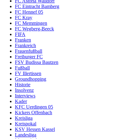
FC Astoria Walldorf
FC Eintracht Bamberg
FC Hennef 05
FC Kray
FC Memmingen
FC Wegberg-Beeck
FIFA
Franken
Frankreich
Frauenfußball
Freiburger FC
FSV Budissa Bautzen
Fußball
FV Illertissen
Groundhopping
Historie
Insolvenz
Interviews
Kader
KFC Uerdingen 05
Kickers Offenbach
Kreisliga
Kreispokal
KSV Hessen Kassel
Landesliga