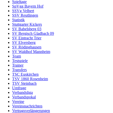
Spieltage
SpVgg Bayern Hof
SSVg Velbert
SSV Reutlingen
Statistik
Stuttgarter Kickers
SV Babelsberg 03
SV Bergisch Gladbach 09
SV Eintracht Trier
SV Elversberg
SV Rödinghausen
SV Waldhof Mannheim
Team
Testspiele
Trainer
Transfers
TSC Euskirchen
TSV 1860 Rosenheim
TSV Steinbach
Umfrage
Verbandsliga
Verbandspokal
Vereine
Vereinsnachrichten
Vertragsverlängerungen