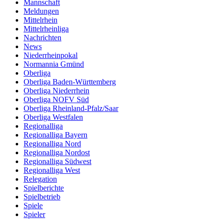
Mannschaft
Meldungen
Mittelrhein
Mittelrheinliga
Nachrichten
News
Niederrheinpokal
Normannia Gmünd
Oberliga
Oberliga Baden-Württemberg
Oberliga Niederrhein
Oberliga NOFV Süd
Oberliga Rheinland-Pfalz/Saar
Oberliga Westfalen
Regionalliga
Regionalliga Bayern
Regionalliga Nord
Regionalliga Nordost
Regionalliga Südwest
Regionalliga West
Relegation
Spielberichte
Spielbetrieb
Spiele
Spieler