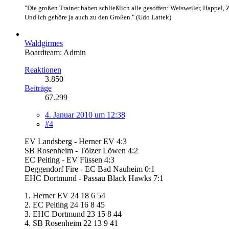
"Die großen Trainer haben schließlich alle gesoffen: Weisweiler, Happel, 
Und ich gehöre ja auch zu den Großen." (Udo Lattek)
Waldgirmes
Boardteam: Admin
Reaktionen
3.850
Beiträge
67.299
4. Januar 2010 um 12:38
#4
EV Landsberg - Herner EV 4:3
SB Rosenheim - Tölzer Löwen 4:2
EC Peiting - EV Füssen 4:3
Deggendorf Fire - EC Bad Nauheim 0:1
EHC Dortmund - Passau Black Hawks 7:1
1. Herner EV 24 18 6 54
2. EC Peiting 24 16 8 45
3. EHC Dortmund 23 15 8 44
4. SB Rosenheim 22 13 9 41