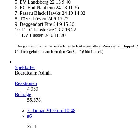
5. EV Landsberg 22 13 9 40
6. EC Bad Nauheim 24 13 11 36
7. Passau Black Hawks 24 10 14 32
8. Tözer Löwen 24 9 15 27
9. Deggendorf Fire 24 9 15 26
10. EHC Klostersee 23 7 16 22
11. EV Füssen 24 6 18 20
"Die großen Trainer haben schließlich alle gesoffen: Weisweiler, Happel, 
Und ich gehöre ja auch zu den Großen." (Udo Lattek)
Speldorfer
Boardteam: Admin
Reaktionen
4.959
Beiträge
55.378
7. Januar 2010 um 10:48
#5
Zitat