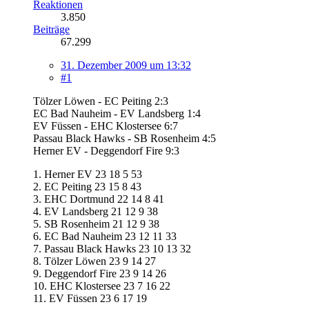
Reaktionen
3.850
Beiträge
67.299
31. Dezember 2009 um 13:32
#1
Tölzer Löwen - EC Peiting 2:3
EC Bad Nauheim - EV Landsberg 1:4
EV Füssen - EHC Klostersee 6:7
Passau Black Hawks - SB Rosenheim 4:5
Herner EV - Deggendorf Fire 9:3
1. Herner EV 23 18 5 53
2. EC Peiting 23 15 8 43
3. EHC Dortmund 22 14 8 41
4. EV Landsberg 21 12 9 38
5. SB Rosenheim 21 12 9 38
6. EC Bad Nauheim 23 12 11 33
7. Passau Black Hawks 23 10 13 32
8. Tölzer Löwen 23 9 14 27
9. Deggendorf Fire 23 9 14 26
10. EHC Klostersee 23 7 16 22
11. EV Füssen 23 6 17 19