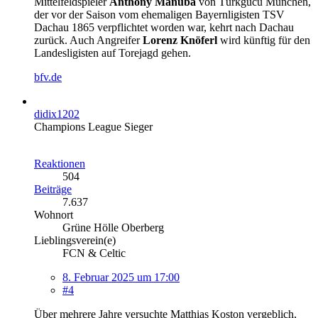
Mittelfeldspieler
Anthony Manuba
von Türkgücü München,
der vor der Saison vom ehemaligen Bayernligisten TSV
Dachau 1865 verpflichtet worden war, kehrt nach Dachau
zurück. Auch Angreifer
Lorenz Knöferl
wird künftig für den
Landesligisten auf Torejagd gehen.
bfv.de
didix1202
Champions League Sieger
Reaktionen
504
Beiträge
7.637
Wohnort
Grüne Hölle Oberberg
Lieblingsverein(e)
FCN & Celtic
8. Februar 2025 um 17:00
#4
Über mehrere Jahre versuchte Matthias Koston vergeblich,