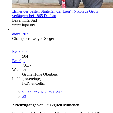
„Einer der besten Strategen der Liga“: Nikolaus Grotz
verlängert bei 1865 Dachau
Bayernliga Süd
www.fupa.net
didix1202
Champions League Sieger
Reaktionen
504
Beiträge
7.637
Wohnort
Grüne Hölle Oberberg
Lieblingsverein(e)
FCN & Celtic
5. Januar 2025 um 16:47
#3
2 Neuzugänge von Türkgücü München