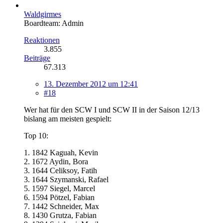
Waldgirmes
Boardteam: Admin
Reaktionen
3.855
Beiträge
67.313
13. Dezember 2012 um 12:41
#18
Wer hat für den SCW I und SCW II in der Saison 12/13
bislang am meisten gespielt:
Top 10:
1. 1842 Kaguah, Kevin
2. 1672 Aydin, Bora
3. 1644 Celiksoy, Fatih
3. 1644 Szymanski, Rafael
5. 1597 Siegel, Marcel
6. 1594 Pötzel, Fabian
7. 1442 Schneider, Max
8. 1430 Grutza, Fabian