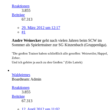
Reaktionen
3.855
Beiträge
67.313
29. März 2012 um 12:17
#1
Andre Weinecker
geht nach vielen Jahren beim SCW im
Sommer als Spielertrainer zur SG Kinzenbach (Gruppenliga).
"Die großen Trainer haben schließlich alle gesoffen: Weisweiler, Happel,
Zebec.
Und ich gehöre ja auch zu den Großen." (Udo Lattek)
Waldgirmes
Boardteam: Admin
Reaktionen
3.855
Beiträge
67.313
12. April 2012 um 11:02