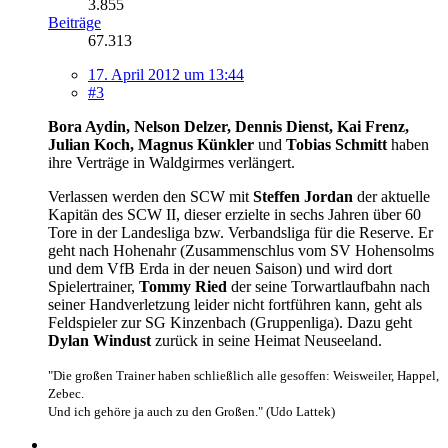
3.855
Beiträge
67.313
17. April 2012 um 13:44
#3
Bora Aydin, Nelson Delzer, Dennis Dienst, Kai Frenz,
Julian Koch, Magnus Künkler
und
Tobias Schmitt
haben
ihre Verträge in Waldgirmes verlängert.
Verlassen werden den SCW mit
Steffen Jordan
der aktuelle
Kapitän des SCW II, dieser erzielte in sechs Jahren über 60
Tore in der Landesliga bzw. Verbandsliga für die Reserve. Er
geht nach Hohenahr (Zusammenschlus vom SV Hohensolms
und dem VfB Erda in der neuen Saison) und wird dort
Spielertrainer,
Tommy Ried
der seine Torwartlaufbahn nach
seiner Handverletzung leider nicht fortführen kann, geht als
Feldspieler zur SG Kinzenbach (Gruppenliga). Dazu geht
Dylan Windust
zurück in seine Heimat Neuseeland.
"Die großen Trainer haben schließlich alle gesoffen: Weisweiler, Happel,
Zebec.
Und ich gehöre ja auch zu den Großen." (Udo Lattek)