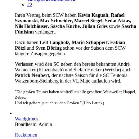
#2
Ihren Vertrag beim SCW haben
Kevin Kaguah, Rafael
Szymanski, Max Schneider, Marcel Siegel, Sedat Aktas,
Nils Holzhäuser, Sascha Kuche, Julian Gries
sowie
Sascha
Fünfsinn
verlängert.
Dazu haben
Leif Langholz, Mario Schappert, Fabian
Pötzl
und
Sven Döring
schon vor der Saison dem SCW
längere Zusagen gegeben.
Verlassen wird den SC neben den bereits bekannten André
Weinecker (Kinzenbach) und Stefan Hocker (Wetzlar) auch
Patrick Neubert
, der nächste Saison für die SC Teutonia
Watzenborn-Steinberg in der VL Mitte auflaufen wird.
"Die großen Trainer haben schließlich alle gesoffen: Weisweiler, Happel,
Zebec.
Und ich gehöre ja auch zu den Großen." (Udo Lattek)
Waldgirmes
Boardteam: Admin
Reaktionen