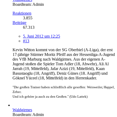
Boardteam: Admin
Reaktionen
3.855
Beiträge
67.313
5. Juni 2012 um 12:25
#13
Kevin Witton kommt von der SG Oberbiel (A-Liga), der erst
17-jährige Stürmer Moritz Pfeiff aus der Hessenliga-A-Jugend
des VfB Marburg nach Waldgirmes. Aus der eigenen A-
Jugend stoßen die Spieler Tom Adler (18, Abwehr), Ali Al
Jarrah (19, Mittelfeld), Jafar Azizi (19, Mittelfeld), Kaan
Basustaoglu (18, Angriff), Deniz Günes (18. Angriff) und
Göknel Yüceel (18, Mittelfeld) in den Herrenkader.
"Die großen Trainer haben schließlich alle gesoffen: Weisweiler, Happel,
Zebec.
Und ich gehöre ja auch zu den Großen." (Udo Lattek)
Waldgirmes
Boardteam: Admin