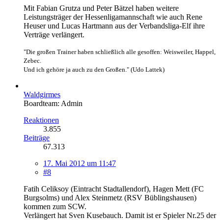
Mit Fabian Grutza und Peter Bätzel haben weitere
Leistungsträger der Hessenligamannschaft wie auch Rene
Heuser und Lucas Hartmann aus der Verbandsliga-Elf ihre
Verträge verlängert.
"Die großen Trainer haben schließlich alle gesoffen: Weisweiler, Happel,
Zebec.
Und ich gehöre ja auch zu den Großen." (Udo Lattek)
Waldgirmes
Boardteam: Admin
Reaktionen
3.855
Beiträge
67.313
17. Mai 2012 um 11:47
#8
Fatih Celiksoy (Eintracht Stadtallendorf), Hagen Mett (FC
Burgsolms) und Alex Steinmetz (RSV Büblingshausen)
kommen zum SCW.
Verlängert hat Sven Kusebauch. Damit ist er Spieler Nr.25 der