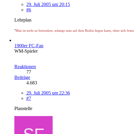
29. Juli 2005 um 20:15
#6
Lehrplan
"
Man ist nicht zu betrunken, solange man auf dem Boden liegen kann, ohne sich festz
1900er FC-Fan
WM-Spieler
Reaktionen
77
Beiträge
4.683
29. Juli 2005 um 22:36
#7
Planstelle