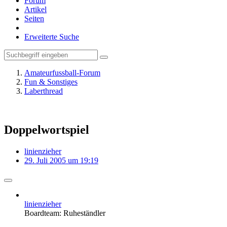
Forum
Artikel
Seiten
Erweiterte Suche
Amateurfussball-Forum
Fun & Sonstiges
Laberthread
Doppelwortspiel
linienzieher
29. Juli 2005 um 19:19
linienzieher
Boardteam: Ruheständler