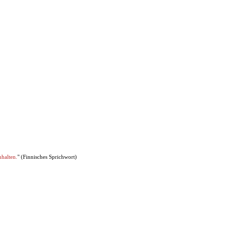
uhalten.
" (Finnisches Sprichwort)