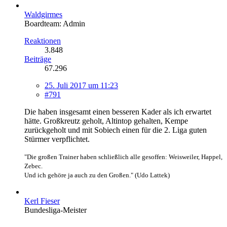
Waldgirmes
Boardteam: Admin
Reaktionen
3.848
Beiträge
67.296
25. Juli 2017 um 11:23
#791
Die haben insgesamt einen besseren Kader als ich erwartet
hätte. Großkreutz geholt, Altintop gehalten, Kempe
zurückgeholt und mit Sobiech einen für die 2. Liga guten
Stürmer verpflichtet.
"Die großen Trainer haben schließlich alle gesoffen: Weisweiler, Happel,
Zebec.
Und ich gehöre ja auch zu den Großen." (Udo Lattek)
Kerl Fieser
Bundesliga-Meister