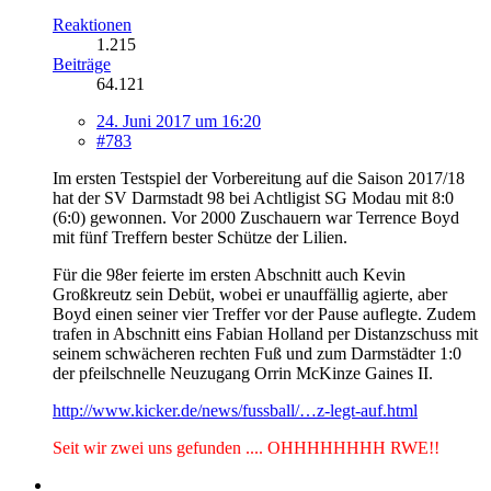
Reaktionen
1.215
Beiträge
64.121
24. Juni 2017 um 16:20
#783
Im ersten Testspiel der Vorbereitung auf die Saison 2017/18
hat der SV Darmstadt 98 bei Achtligist SG Modau mit 8:0
(6:0) gewonnen. Vor 2000 Zuschauern war Terrence Boyd
mit fünf Treffern bester Schütze der Lilien.
Für die 98er feierte im ersten Abschnitt auch Kevin
Großkreutz sein Debüt, wobei er unauffällig agierte, aber
Boyd einen seiner vier Treffer vor der Pause auflegte. Zudem
trafen in Abschnitt eins Fabian Holland per Distanzschuss mit
seinem schwächeren rechten Fuß und zum Darmstädter 1:0
der pfeilschnelle Neuzugang Orrin McKinze Gaines II.
http://www.kicker.de/news/fussball/…z-legt-auf.html
Seit wir zwei uns gefunden .... OHHHHHHHH RWE!!