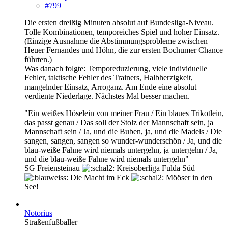
#799
Die ersten dreißig Minuten absolut auf Bundesliga-Niveau.
Tolle Kombinationen, temporeiches Spiel und hoher Einsatz.
(Einzige Ausnahme die Abstimmungsprobleme zwischen
Heuer Fernandes und Höhn, die zur ersten Bochumer Chance
führten.)
Was danach folgte: Temporeduzierung, viele individuelle
Fehler, taktische Fehler des Trainers, Halbherzigkeit,
mangelnder Einsatz, Arroganz. Am Ende eine absolut
verdiente Niederlage. Nächstes Mal besser machen.
"Ein weißes Höselein von meiner Frau / Ein blaues Trikotlein,
das passt genau / Das soll der Stolz der Mannschaft sein, ja
Mannschaft sein / Ja, und die Buben, ja, und die Madels / Die
sangen, sangen, sangen so wunder-wunderschön /
Ja, und die
blau-weiße Fahne wird niemals untergehn, ja untergehn / Ja,
und die blau-weiße Fahne wird niemals untergehn
"
SG Freiensteinau
Kreisoberliga Fulda Süd
Die Macht im Eck
Mööser in den
See!
Notorius
Straßenfußballer