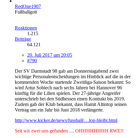
RedOne1907
Fußballgott
Reaktionen
1.215
Beiträge
64.121
20. Juli 2017 um 20:05
#790
Der SV Darmstadt 98 gab am Donnerstagabend zwei
wichtige Personalentscheidungen im Hinblick auf die in der
kommenden Woche startende Zweitliga-Saison bekannt: So
wird Artur Sobiech nach sechs Jahren bei Hannover 96
künftig für die Lilien spielen. Der 27-jährige Angreifer
unterschrieb bei den Südhessen einen Kontrakt bis 2019.
Zudem gab der Klub bekannt, dass Hamit Altintop seinen
Vertrag um ein Jahr bis Juni 2018 verlängerte.
http://www.kicker.de/news/fussball/…top-bleibt.html
Seit wir zwei uns gefunden .... OHHHHHHHH RWE!!