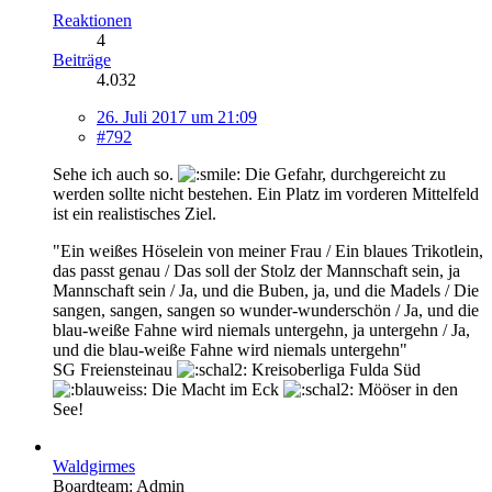
Reaktionen
4
Beiträge
4.032
26. Juli 2017 um 21:09
#792
Sehe ich auch so.
Die Gefahr, durchgereicht zu
werden sollte nicht bestehen. Ein Platz im vorderen Mittelfeld
ist ein realistisches Ziel.
"Ein weißes Höselein von meiner Frau / Ein blaues Trikotlein,
das passt genau / Das soll der Stolz der Mannschaft sein, ja
Mannschaft sein / Ja, und die Buben, ja, und die Madels / Die
sangen, sangen, sangen so wunder-wunderschön /
Ja, und die
blau-weiße Fahne wird niemals untergehn, ja untergehn / Ja,
und die blau-weiße Fahne wird niemals untergehn
"
SG Freiensteinau
Kreisoberliga Fulda Süd
Die Macht im Eck
Mööser in den
See!
Waldgirmes
Boardteam: Admin