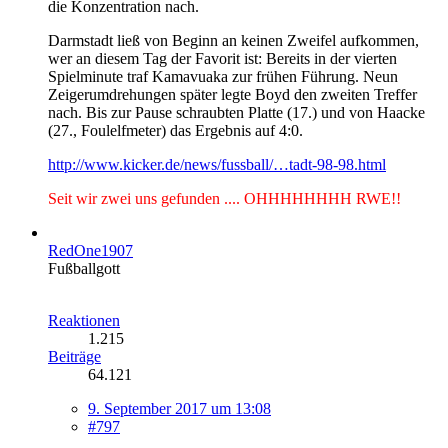
die Konzentration nach.
Darmstadt ließ von Beginn an keinen Zweifel aufkommen,
wer an diesem Tag der Favorit ist: Bereits in der vierten
Spielminute traf Kamavuaka zur frühen Führung. Neun
Zeigerumdrehungen später legte Boyd den zweiten Treffer
nach. Bis zur Pause schraubten Platte (17.) und von Haacke
(27., Foulelfmeter) das Ergebnis auf 4:0.
http://www.kicker.de/news/fussball/…tadt-98-98.html
Seit wir zwei uns gefunden .... OHHHHHHHH RWE!!
RedOne1907
Fußballgott
Reaktionen
1.215
Beiträge
64.121
9. September 2017 um 13:08
#797