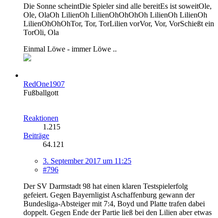
Die Sonne scheintDie Spieler sind alle bereitEs ist soweitOle,
Ole, OlaOh LilienOh LilienOhOhOhOh LilienOh LilienOh
LilienOhOhOhTor, Tor, TorLilien vorVor, Vor, VorSchießt ein
TorOli, Ola
Einmal Löwe - immer Löwe ..
RedOne1907
Fußballgott
Reaktionen
1.215
Beiträge
64.121
3. September 2017 um 11:25
#796
Der SV Darmstadt 98 hat einen klaren Testspielerfolg
gefeiert. Gegen Bayernligist Aschaffenburg gewann der
Bundesliga-Absteiger mit 7:4, Boyd und Platte trafen dabei
doppelt. Gegen Ende der Partie ließ bei den Lilien aber etwas