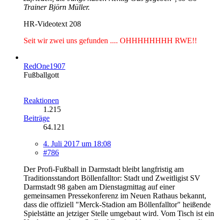
Trainer Björn Müller.
HR-Videotext 208
Seit wir zwei uns gefunden .... OHHHHHHHH RWE!!
RedOne1907
Fußballgott
Reaktionen
1.215
Beiträge
64.121
4. Juli 2017 um 18:08
#786
Der Profi-Fußball in Darmstadt bleibt langfristig am
Traditionsstandort Böllenfalltor: Stadt und Zweitligist SV
Darmstadt 98 gaben am Dienstagmittag auf einer
gemeinsamen Pressekonferenz im Neuen Rathaus bekannt,
dass die offiziell "Merck-Stadion am Böllenfalltor" heißende
Spielstätte an jetziger Stelle umgebaut wird. Vom Tisch ist ein