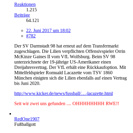
Reaktionen
1.215
Beiträge
64.121
22. Juni 2017 um 18:02
#782
Der SV Darmstadt 98 hat erneut auf dem Transfermarkt
zugeschlagen. Die Lilien verpflichten Offensivspieler Orrin
McKinze Gaines II vom VfL Wolfsburg. Beim SV 98
unterzeichnete der 19-jährige US-Amerikaner einen
Dreijahresvertrag. Der VfL erhält eine Rückkaufoption. Mit
Mittelfeldspieler Romuald Lacazette vom TSV 1860
München einigten sich die Lilien ebenfalls auf einen Vertrag
bis Juni 2020.
http://www.kicker.de/news/fussball/…-lacazette.html
Seit wir zwei uns gefunden .... OHHHHHHHH RWE!!
RedOne1907
Fußballgott