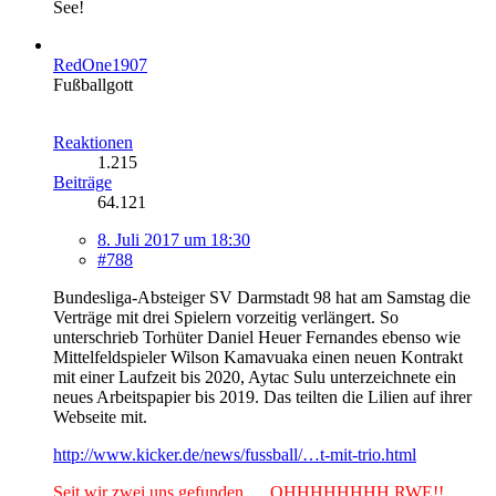
See!
RedOne1907
Fußballgott
Reaktionen
1.215
Beiträge
64.121
8. Juli 2017 um 18:30
#788
Bundesliga-Absteiger SV Darmstadt 98 hat am Samstag die
Verträge mit drei Spielern vorzeitig verlängert. So
unterschrieb Torhüter Daniel Heuer Fernandes ebenso wie
Mittelfeldspieler Wilson Kamavuaka einen neuen Kontrakt
mit einer Laufzeit bis 2020, Aytac Sulu unterzeichnete ein
neues Arbeitspapier bis 2019. Das teilten die Lilien auf ihrer
Webseite mit.
http://www.kicker.de/news/fussball/…t-mit-trio.html
Seit wir zwei uns gefunden .... OHHHHHHHH RWE!!