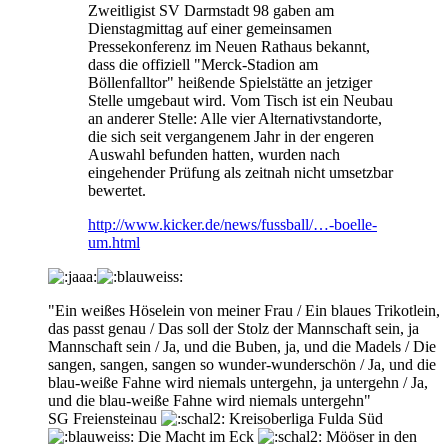
Zweitligist SV Darmstadt 98 gaben am
Dienstagmittag auf einer gemeinsamen
Pressekonferenz im Neuen Rathaus bekannt,
dass die offiziell "Merck-Stadion am
Böllenfalltor" heißende Spielstätte an jetziger
Stelle umgebaut wird. Vom Tisch ist ein Neubau
an anderer Stelle: Alle vier Alternativstandorte,
die sich seit vergangenem Jahr in der engeren
Auswahl befunden hatten, wurden nach
eingehender Prüfung als zeitnah nicht umsetzbar
bewertet.
http://www.kicker.de/news/fussball/…-boelle-
um.html
"Ein weißes Höselein von meiner Frau / Ein blaues Trikotlein,
das passt genau / Das soll der Stolz der Mannschaft sein, ja
Mannschaft sein / Ja, und die Buben, ja, und die Madels / Die
sangen, sangen, sangen so wunder-wunderschön /
Ja, und die
blau-weiße Fahne wird niemals untergehn, ja untergehn / Ja,
und die blau-weiße Fahne wird niemals untergehn
"
SG Freiensteinau
Kreisoberliga Fulda Süd
Die Macht im Eck
Mööser in den