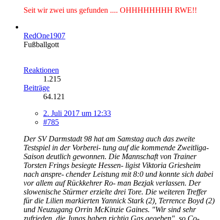
Seit wir zwei uns gefunden .... OHHHHHHHH RWE!!
RedOne1907
Fußballgott
Reaktionen
1.215
Beiträge
64.121
2. Juli 2017 um 12:33
#785
Der SV Darmstadt 98 hat am Samstag auch das zweite
Testspiel in der Vorberei- tung auf die kommende Zweitliga-
Saison deutlich gewonnen. Die Mannschaft von Trainer
Torsten Frings besiegte Hessen- ligist Viktoria Griesheim
nach anspre- chender Leistung mit 8:0 und konnte sich dabei
vor allem auf Rückkehrer Ro- man Bezjak verlassen. Der
slowenische Stürmer erzielte drei Tore. Die weiteren Treffer
für die Lilien markierten Yannick Stark (2), Terrence Boyd (2)
und Neuzugang Orrin McKinzie Gaines. "Wir sind sehr
zufrieden, die Jungs haben richtig Gas gegeben", so Co-