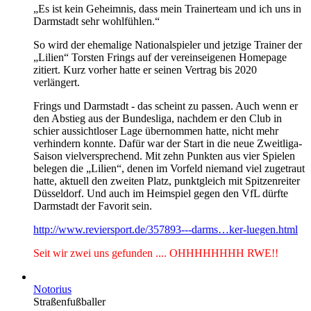
„Es ist kein Geheimnis, dass mein Trainerteam und ich uns in
Darmstadt sehr wohlfühlen.“
So wird der ehemalige Nationalspieler und jetzige Trainer der
„Lilien“ Torsten Frings auf der vereinseigenen Homepage
zitiert. Kurz vorher hatte er seinen Vertrag bis 2020
verlängert.
Frings und Darmstadt - das scheint zu passen. Auch wenn er
den Abstieg aus der Bundesliga, nachdem er den Club in
schier aussichtloser Lage übernommen hatte, nicht mehr
verhindern konnte. Dafür war der Start in die neue Zweitliga-
Saison vielversprechend. Mit zehn Punkten aus vier Spielen
belegen die „Lilien“, denen im Vorfeld niemand viel zugetraut
hatte, aktuell den zweiten Platz, punktgleich mit Spitzenreiter
Düsseldorf. Und auch im Heimspiel gegen den VfL dürfte
Darmstadt der Favorit sein.
http://www.reviersport.de/357893---darms…ker-luegen.html
Seit wir zwei uns gefunden .... OHHHHHHHH RWE!!
Notorius
Straßenfußballer