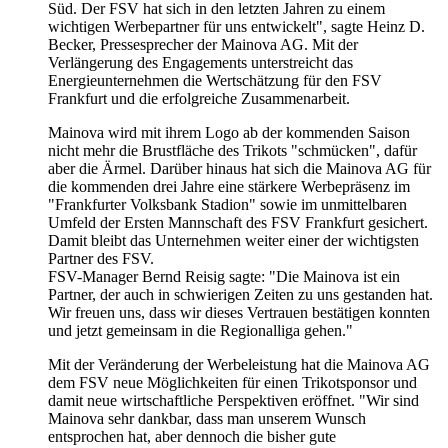
Süd. Der FSV hat sich in den letzten Jahren zu einem
wichtigen Werbepartner für uns entwickelt", sagte Heinz D.
Becker, Pressesprecher der Mainova AG. Mit der
Verlängerung des Engagements unterstreicht das
Energieunternehmen die Wertschätzung für den FSV
Frankfurt und die erfolgreiche Zusammenarbeit.
Mainova wird mit ihrem Logo ab der kommenden Saison
nicht mehr die Brustfläche des Trikots "schmücken", dafür
aber die Ärmel.
Darüber hinaus hat sich die Mainova AG für
die kommenden drei Jahre eine stärkere Werbepräsenz im
"Frankfurter Volksbank Stadion" sowie im unmittelbaren
Umfeld der Ersten Mannschaft des FSV Frankfurt gesichert.
Damit bleibt das Unternehmen weiter einer der wichtigsten
Partner des FSV.
FSV-Manager Bernd Reisig sagte: "Die Mainova ist ein
Partner, der auch in schwierigen Zeiten zu uns gestanden hat.
Wir freuen uns, dass wir dieses Vertrauen bestätigen konnten
und jetzt gemeinsam in die Regionalliga gehen."
Mit der Veränderung der Werbeleistung hat die Mainova AG
dem FSV neue Möglichkeiten für einen Trikotsponsor und
damit neue wirtschaftliche Perspektiven eröffnet.
"Wir sind
Mainova sehr dankbar, dass man unserem Wunsch
entsprochen hat, aber dennoch die bisher gute