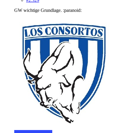
#2.329
GW wichtige Grundlage. :paranoid: