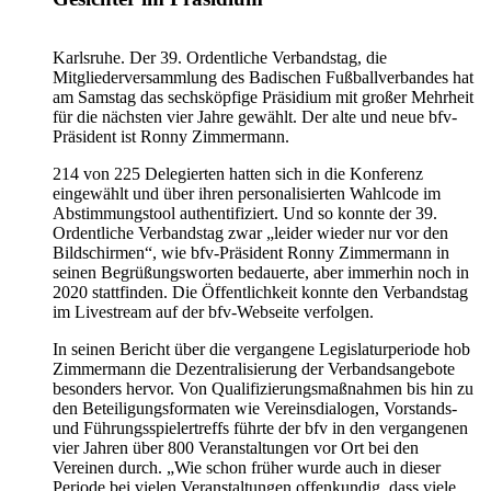
Karlsruhe. Der 39. Ordentliche Verbandstag, die
Mitgliederversammlung des Badischen Fußballverbandes hat
am Samstag das sechsköpfige Präsidium mit großer Mehrheit
für die nächsten vier Jahre gewählt. Der alte und neue bfv-
Präsident ist Ronny Zimmermann.
214 von 225 Delegierten hatten sich in die Konferenz
eingewählt und über ihren personalisierten Wahlcode im
Abstimmungstool authentifiziert. Und so konnte der 39.
Ordentliche Verbandstag zwar „leider wieder nur vor den
Bildschirmen“, wie bfv-Präsident Ronny Zimmermann in
seinen Begrüßungsworten bedauerte, aber immerhin noch in
2020 stattfinden. Die Öffentlichkeit konnte den Verbandstag
im Livestream auf der bfv-Webseite verfolgen.
In seinen Bericht über die vergangene Legislaturperiode hob
Zimmermann die Dezentralisierung der Verbandsangebote
besonders hervor. Von Qualifizierungsmaßnahmen bis hin zu
den Beteiligungsformaten wie Vereinsdialogen, Vorstands-
und Führungsspielertreffs führte der bfv in den vergangenen
vier Jahren über 800 Veranstaltungen vor Ort bei den
Vereinen durch. „Wie schon früher wurde auch in dieser
Periode bei vielen Veranstaltungen offenkundig, dass viele