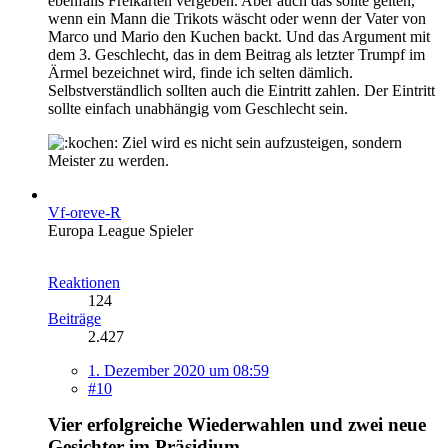
ebenfalls Freikarten vergeben. Aber auch das sollte gelten,
wenn ein Mann die Trikots wäscht oder wenn der Vater von
Marco und Mario den Kuchen backt. Und das Argument mit
dem 3. Geschlecht, das in dem Beitrag als letzter Trumpf im
Ärmel bezeichnet wird, finde ich selten dämlich.
Selbstverständlich sollten auch die Eintritt zahlen. Der Eintritt
sollte einfach unabhängig vom Geschlecht sein.
Ziel wird es nicht sein aufzusteigen, sondern
Meister zu werden.
Vf-oreve-R
Europa League Spieler
Reaktionen
124
Beiträge
2.427
1. Dezember 2020 um 08:59
#10
Vier erfolgreiche Wiederwahlen und zwei neue
Gesichter im Präsidium