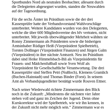
Sportbundes Nord als neutralen Beobachter, allesamt durch
die Delegierten abgesegnet wurden, standen die Neuwahlen
auf der Tagesordnung.
Für die sechs Ämter im Präsidium sowie die der drei
Kassenprüfer hatte der Verbandsvorstand Wahlvorschläge
unterbreitet. Weitere Kandidaten wurden von den Delegierten,
welche die über 600 Mitgliedsvereine des bfv vertraten, nicht
unterbreitet. Mit jeweils überwältigender Mehrheit wählten sie
Ronny Zimmermann als Präsidenten sowie die bisherigen
Amtsinhaber Rüdiger Heiß (Vizepräsident Spielbetrieb),
Torsten Dollinger (Vizepräsident Finanzen) und Jürgen Galm
(Vizepräsident) in ihre nächste Amtszeit. Neu im Präsidium
dabei sind Heike Himmelsbach-Ihli als Vizepräsidentin für
Frauen- und Mädchenfußball sowie Sven Wolf als
Vizepräsident für Gesellschaftliche Verantwortung. Die drei
Kassenprüfer sind Steffen Petri (Nußloch), Klemens Gramlich
(Buchen-Hainstadt) und Thomas Binder (Forst). In seinem
Amt als Verbandsjugendleiter bestätigt wurde Rouven Ettner.
Nach seiner Wiederwahl richtete Zimmermann den Blick
noch in die Zukunft: „Mindestens die nächsten vier Jahre
stehen voll und ganz im Zeichen der Jugend. Denn ohne
Kurskorrektur wird der Spielbetrieb, wie wir ihn kennen, in
der Zukunft nicht mehr möglich sein.“ Zimmermann war es