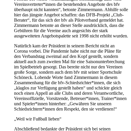
Vereinsvertreter*innen die bestehenden Angebote des bfv
überhaupt nicht kannten“, betonte Zimmermann. Abhilfe solle
hier das jüngste Angebot schaffen: das DFB-Projekt „Club-
Berater“, für das sich der bfv als Pilotverband gemeldet hat.
Zimmermann betonte an dieser Stelle ausdrücklich, dass die
Gebühren für die Vereine auch angesichts der stark
ausgeweiteten Angebotspalette seit 1998 nicht erhöht wurden.
Natürlich kam der Präsident in seinem Bericht nicht an
Corona vorbei. Die Pandemie habe nicht nur die Pläne für
den Verbandstag zweimal auf den Kopf gestellt, sondern
aktuell auch zum zweiten Mal für eine Saisonunterbrechung
im Spielbetrieb gesorgt. Das bereite nicht nur den Vereinen
große Sorge, sondern auch dem bfv mit seiner Sportschule
Schöneck. Lobende Worte fand Zimmermann in diesem
Zusammenhang für die bfv-Schiedsrichter*innen, die sich
„klaglos zur Verfügung gestellt haben“ und schickte gleich
noch einen Appell an alle Clubs und deren Verantwortliche,
Vereinsoffizielle, Vorsitzende, Betreuer*innen, Trainer*innen
und Spieler*innen hinterher: „Gewähren Sie unseren
Schiedsrichtern*innen den Respekt, den sie verdienen!“
„Weil wir Fußball lieben“
Abschließend bedankte der Präsident sich bei seinen