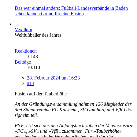
Das war einmal anders: Fußball-Landesverbände in Baden
sehen keinen Grund für eine Fusion
Vexillum
Weltfußballer des Jahres
Reaktionen
3.143
Beiträge
10.110
28. Februar 2024 um 16:23
#13
Fusion auf der Tauberhöhe
An der Grün­dungs­ver­samm­lung nah­men 126 Mit­g­lie­der der
drei Stamm­ve­r­ei­ne FC Küls­heim, SV Gam­burg und VfR Uis­
sig­heim teil.
FSV setzt sich aus den Anfangsbuchstaben der Vereinszusätze
»FC«, »SV« und »VfR« zusammen. Für »Tauberhöhe«
entschieden sich die Verantwortlichen, weil das die