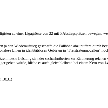
ttligisten zu einer Ligagrösse von 22 mit 5 Abstiegsplätzen bewegen, 
ben ja den Wiederaufstieg geschafft. die Fallhöhe abzupuffern durch be
ionslose Ligen in identitätslosen Gebieten in "Freistaatenmodellen" noch
iebtzehntbeste Leistung statt der sechzehntbesten zur Etablierung reic
teiger geben würde, bliebe es auch gleichbleibend bei einem Kern von 14
m 10:31
)