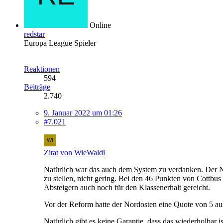
Online
redstar
Europa League Spieler
Reaktionen
594
Beiträge
2.740
9. Januar 2022 um 01:26
#7.021
Zitat von WieWaldi
Natürlich war das auch dem System zu verdanken. Der Nord
zu stellen, nicht gering. Bei den 46 Punkten von Cottbu
Absteigern auch noch für den Klassenerhalt gereicht.
Vor der Reform hatte der Nordosten eine Quote von 5 aus
Natürlich gibt es keine Garantie, dass das wiederholbar is