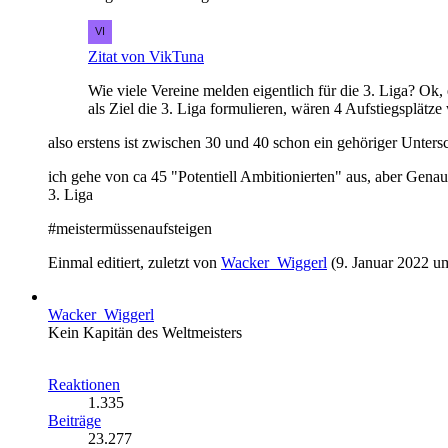
Zitat von VikTuna
Wie viele Vereine melden eigentlich für die 3. Liga? Ok
als Ziel die 3. Liga formulieren, wären 4 Aufstiegsplätze
also erstens ist zwischen 30 und 40 schon ein gehöriger Unters
ich gehe von ca 45 "Potentiell Ambitionierten" aus, aber G
3. Liga
#meistermüssenaufsteigen
Einmal editiert, zuletzt von
Wacker_Wiggerl
(
9. Januar 2022 u
Wacker_Wiggerl
Kein Kapitän des Weltmeisters
Reaktionen
1.335
Beiträge
23.277