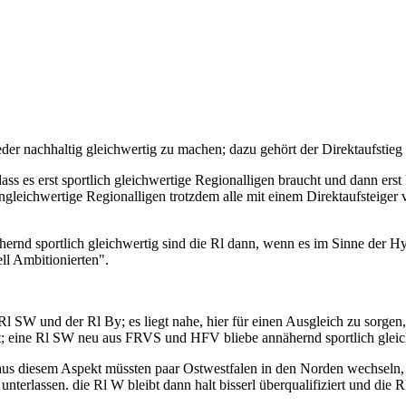
wieder nachhaltig gleichwertig zu machen; dazu gehört der Direktaufstie
ss es erst sportlich gleichwertige Regionalligen braucht und dann erst
ngleichwertige Regionalligen trotzdem alle mit einem Direktaufsteiger 
ernd sportlich gleichwertig sind die Rl dann, wenn es im Sinne der Hyb
ll Ambitionierten".
Rl SW und der Rl By; es liegt nahe, hier für einen Ausgleich zu sor
t; eine Rl SW neu aus FRVS und HFV bliebe annähernd sportlich gleich
n aus diesem Aspekt müssten paar Ostwestfalen in den Norden wechseln
nterlassen. die Rl W bleibt dann halt bisserl überqualifiziert und die 