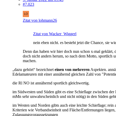
#7.023
Zitat von lohmann26
Zitat von Wacker_Wiggerl
nein eben nicht. es besteht jetzt die Chance, sie 
Denn das haben wir hier doch nun schon x-mal geklärt, da
doch nicht anders herum, so nach dem Motto, sportlich u
machen.
„dazu gehört“ bezeichnet
einen von mehreren
Aspekten. annäh
Edelamateuren mit einer annähernd gleichen Zahl von "Potentie
die Rl NO ist annähernd sportlich gleichwertig.
im Südwesten und Süden gibt es eine Schieflage zwischen der 
mMn sehr unwahrscheinlich und nicht nötig) in den Süden geh
im Westen und Norden gibts auch eine leichte Schieflage; rei
Kriterien wie Verbandseinheit und Fläche/Entfernungen liegen, u
Zulassungsvoraussetzungen