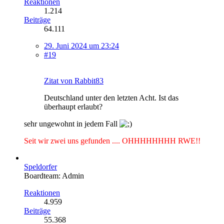
Reaktionen
1.214
Beiträge
64.111
29. Juni 2024 um 23:24
#19
Zitat von Rabbit83
Deutschland unter den letzten Acht. Ist das
überhaupt erlaubt?
sehr ungewohnt in jedem Fall
Seit wir zwei uns gefunden .... OHHHHHHHH RWE!!
Speldorfer
Boardteam: Admin
Reaktionen
4.959
Beiträge
55.368