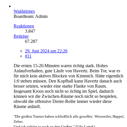
Waldgirmes
Boardteam: Admin
Reaktionen
3.847
Beiträge
67.287
29. Juni 2024 um 22:26
#11
Die ersten 15-20.Minuten waren richtig stark. Hohes
Anlaufverhalten, gute Läufe von Havertz. Beim Tor, war es
für mich kein aktives Blocken von Kimmich. Hätte eigentlich
1:0 stehen müssen. Den Kopfball kann Havertz danach auch
besser setzten, wieder eine starke Flanke von Raum.
Insgesamt Kroos noch nicht so richtig im Spiel, dadurch
können wir die Zwischen-Räume noch nicht so bespielen,
obwohl die offensive Dreier-Reihe immer wieder diese
Räume anläuft.
"Die großen Trainer haben schließlich alle gesoffen: Weisweiler, Happel,
Zebec.
Und ich gehöre ja auch zu den Großen." (Udo Lattek)