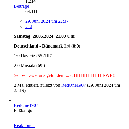
1.214
Beiträge
64.111
29. Juni 2024 um 22:37
#13
Samstag, 29.06.2024, 21.00 Uhr
Deutschland - Dänemark
2:0
(0:0)
1:0 Havertz (55./HE)
2:0 Musiala (69.)
Seit wir zwei uns gefunden .... OHHHHHHHH RWE!!
2 Mal editiert, zuletzt von
RedOne1907
(
29. Juni 2024 um
23:19
)
RedOne1907
Fußballgott
Reaktionen