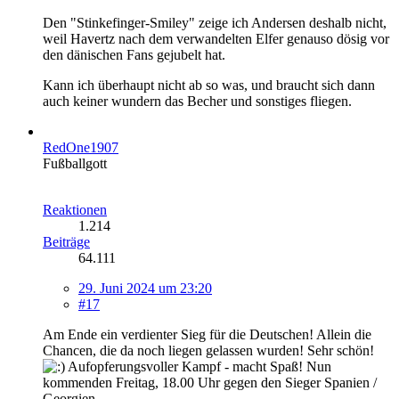
Den "Stinkefinger-Smiley" zeige ich Andersen deshalb nicht,
weil Havertz nach dem verwandelten Elfer genauso dösig vor
den dänischen Fans gejubelt hat.
Kann ich überhaupt nicht ab so was, und braucht sich dann
auch keiner wundern das Becher und sonstiges fliegen.
RedOne1907
Fußballgott
Reaktionen
1.214
Beiträge
64.111
29. Juni 2024 um 23:20
#17
Am Ende ein verdienter Sieg für die Deutschen! Allein die
Chancen, die da noch liegen gelassen wurden! Sehr schön!
Aufopferungsvoller Kampf - macht Spaß! Nun
kommenden Freitag, 18.00 Uhr gegen den Sieger Spanien /
Georgien